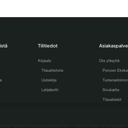
istä
Tilitiedot
Asiakaspalve
Kirjaudu
Ota yhteyttä
Tilaushistoria
Porvoon Ekoka
oa
Uutiskirje
Tuotemerkkim
Lahjakortti
Sivukartta
Tilaustiedot