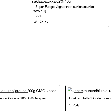
, Super Fudgio Vegaaninen suklaapatukka
62% 40g
1.99€
mu soijarouhe 200g GMO-vapaa
Urtekram tattarihiutale luom
5.95€