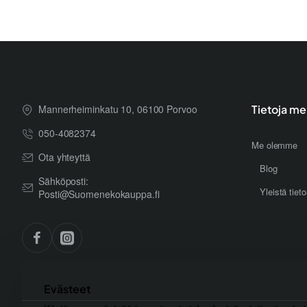
Mannerheiminkatu 10, 06100 Porvoo
Tietoja me
050-4082374
Me olemme
Ota yhteyttä
Blog
Sähköposti:
Yleistä tiet
Posti@Suomenekokauppa.fi
Evästeet