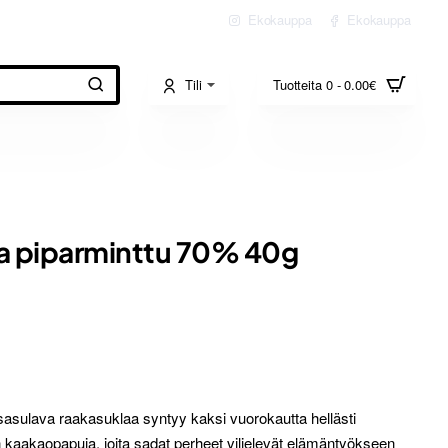
Ekokauppa
Ekokauppa
Tili
Tuotteita 0 - 0.00€
a piparminttu 70% 40g
ssasulava raakasuklaa syntyy kaksi vuorokautta hellästi
n kaakaopapuja, joita sadat perheet viljelevät elämäntyökseen