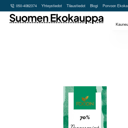
050-4082374
Yhteystiedot
Tilaustiedot
Blogi
Porvoon Ekoka
Suomen Ekokauppa
Kaune