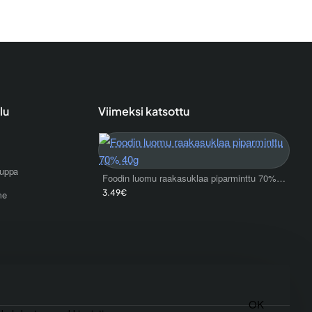
lu
Viimeksi katsottu
uppa
Foodin luomu raakasuklaa piparminttu 70% 40g
3.49€
me
OK