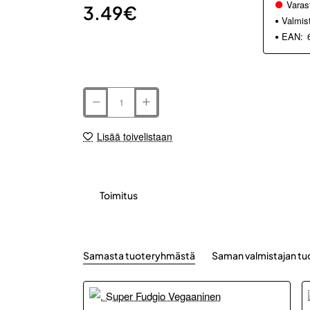
Varas
3.49€
Valmis
EAN:
Lisää toivelistaan
Toimitus
Samasta tuoteryhmästä
Saman valmistajan tu