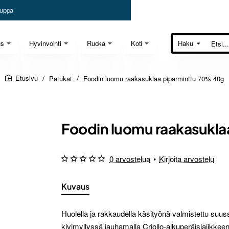
uppa
us
Hyvinvointi
Ruoka
Koti
Haku
Etsi...
Patukat
Foodin luomu raakasuklaa piparminttu 70% 40g
home
Foodin luomu raakasukla
0 arvostelua
•
Kirjoita arvostelu
Kuvaus
Huolella ja rakkaudella käsityönä valmistettu suu
kivimyllyssä jauhamalla Criollo-alkuperäislajikkee