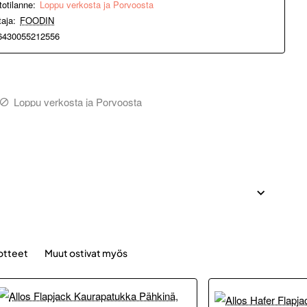
totilanne:
Loppu verkosta ja Porvoosta
taja:
FOODIN
6430055212556
Loppu verkosta ja Porvoosta
otteet
Muut ostivat myös