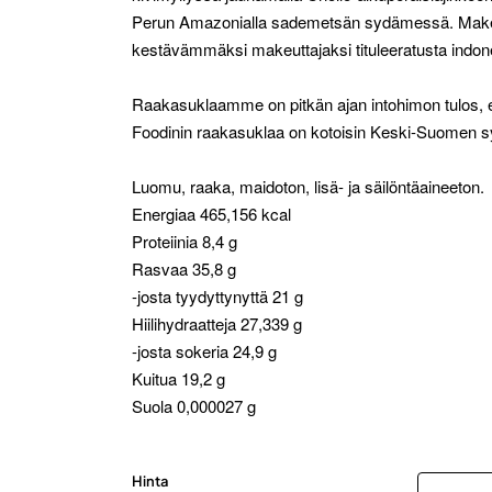
Perun Amazonialla sademetsän sydämessä. Makeu
kestävämmäksi makeuttajaksi tituleeratusta indon
Raakasuklaamme on pitkän ajan intohimon tulos, e
Foodinin raakasuklaa on kotoisin Keski-Suomen 
Luomu, raaka, maidoton, lisä- ja säilöntäaineeton.
Energiaa 465,156 kcal
Proteiinia 8,4 g
Rasvaa 35,8 g
-josta tyydyttynyttä 21 g
Hiilihydraatteja 27,339 g
-josta sokeria 24,9 g
Kuitua 19,2 g
Suola 0,000027 g
Hinta