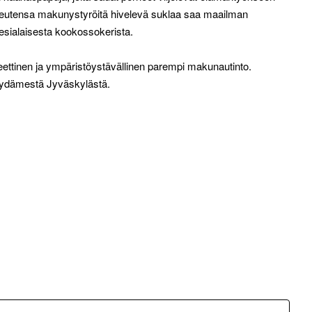
tensa makunystyröitä hivelevä suklaa saa maailman
esialaisesta kookossokerista.
ettinen ja ympäristöystävällinen parempi makunautinto.
sydämestä Jyväskylästä.