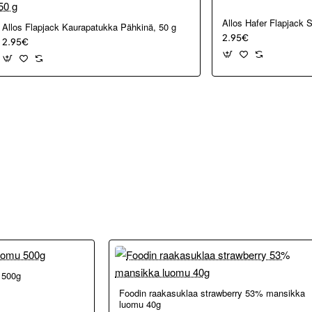
Allos Hafer Flapjack 
Allos Flapjack Kaurapatukka Pähkinä, 50 g
2.95€
2.95€
u 500g
🔥 Suosittu
Foodin raakasuklaa strawberry 53% mansikka
luomu 40g