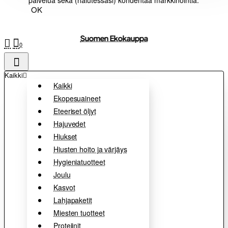
palvelua sekä (halutessasi) kohdentaa markkinointia.
OK
Suomen Ekokauppa
0
Kaikki
Kaikki
Ekopesuaineet
Eteeriset öljyt
Hajuvedet
Hiukset
Hiusten hoito ja värjäys
Hygieniatuotteet
Joulu
Kasvot
Lahjapaketit
Miesten tuotteet
Proteiinit