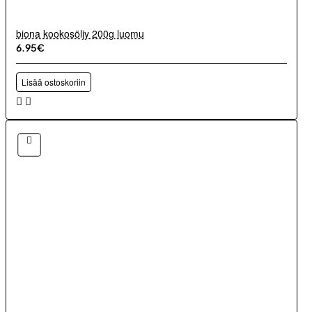
biona kookosöljy 200g luomu
6.95€
Lisää ostoskoriin