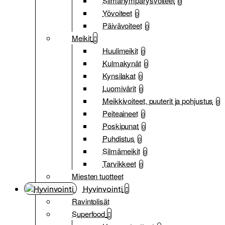
Silmänympärysvoiteet
0
Yövoiteet
0
Päivävoiteet
0
Meikit
Huulimeikit
0
Kulmakynät
0
Kynsilakat
0
Luomivärit
0
Meikkivoiteet, puuterit ja pohjustus
0
Peiteaineet
0
Poskipunat
0
Puhdistus
0
Silmämeikit
0
Tarvikkeet
0
Miesten tuotteet
Hyvinvointi
Ravintolisät
Superfood