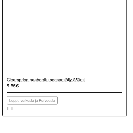
Clearspring paahdettu seesamiöljy 250ml
9.95€
Loppu verkosta ja Porvoosta