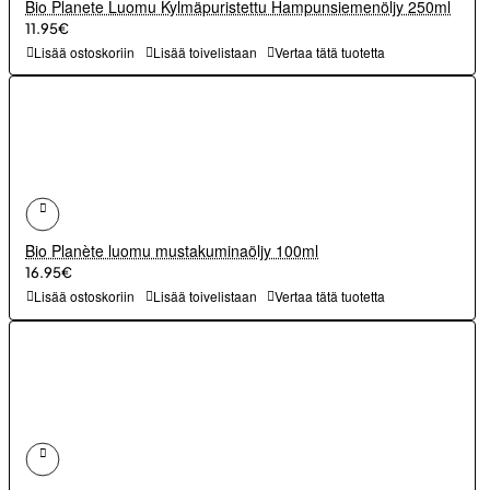
Bio Planete Luomu Kylmäpuristettu Hampunsiemenöljy 250ml
11.95€
Lisää ostoskoriin
Lisää toivelistaan
Vertaa tätä tuotetta
Bio Planète luomu mustakuminaöljy 100ml
16.95€
Lisää ostoskoriin
Lisää toivelistaan
Vertaa tätä tuotetta