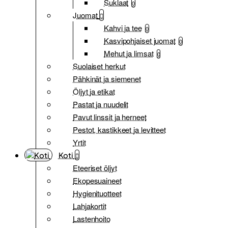
Suklaat
0
Juomat
Kahvi ja tee
0
Kasvipohjaiset juomat
0
Mehut ja limsat
0
Suolaiset herkut
Pähkinät ja siemenet
Öljyt ja etikat
Pastat ja nuudelit
Pavut linssit ja herneet
Pestot, kastikkeet ja levitteet
Yrtit
Koti
Eteeriset öljyt
Ekopesuaineet
Hygienituotteet
Lahjakortit
Lastenhoito