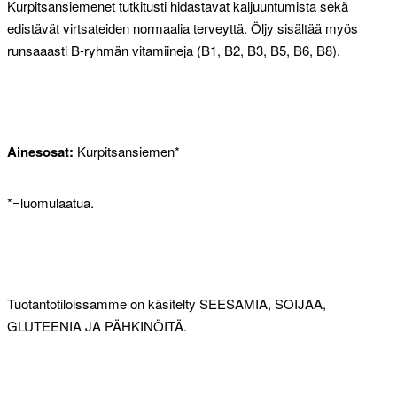
Kurpitsansiemenet tutkitusti hidastavat kaljuuntumista sekä
edistävät virtsateiden normaalia terveyttä. Öljy sisältää myös
runsaaasti B-ryhmän vitamiineja (B1, B2, B3, B5, B6, B8).
Ainesosat:
Kurpitsansiemen*
*=luomulaatua.
Tuotantotiloissamme on käsitelty SEESAMIA, SOIJAA,
GLUTEENIA JA PÄHKINÖITÄ.