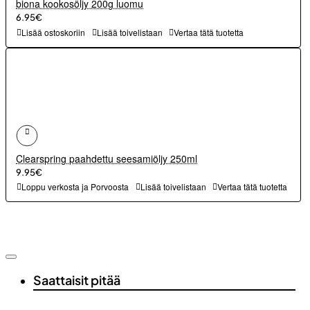
biona kookosöljy 200g luomu
6.95€
Lisää ostoskoriin
Lisää toivelistaan
Vertaa tätä tuotetta
Clearspring paahdettu seesamiöljy 250ml
9.95€
Loppu verkosta ja Porvoosta
Lisää toivelistaan
Vertaa tätä tuotetta
Saattaisit pitää