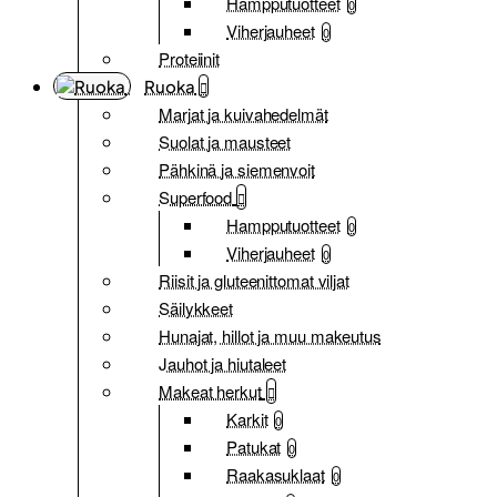
Hampputuotteet
0
Viherjauheet
0
Proteiinit
Ruoka
Marjat ja kuivahedelmät
Suolat ja mausteet
Pähkinä ja siemenvoit
Superfood
Hampputuotteet
0
Viherjauheet
0
Riisit ja gluteenittomat viljat
Säilykkeet
Hunajat, hillot ja muu makeutus
Jauhot ja hiutaleet
Makeat herkut
Karkit
0
Patukat
0
Raakasuklaat
0