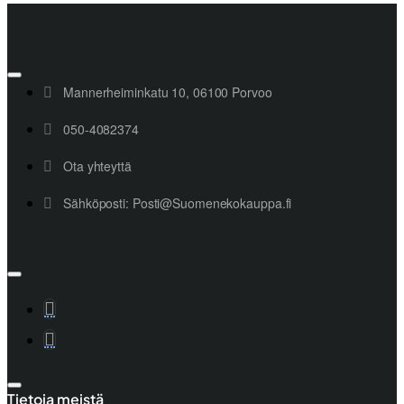
Mannerheiminkatu 10, 06100 Porvoo
050-4082374
Ota yhteyttä
Sähköposti: Posti@Suomenekokauppa.fi
Tietoja meistä