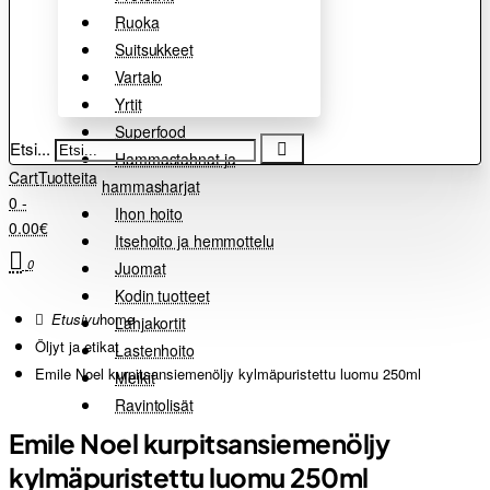
Ruoka
Suitsukkeet
Vartalo
Yrtit
Superfood
Etsi...
Hammastahnat ja
Cart
Tuotteita
hammasharjat
0 -
Ihon hoito
0.00€
Itsehoito ja hemmottelu
0
Juomat
Kodin tuotteet
home
Lahjakortit
Öljyt ja etikat
Lastenhoito
Emile Noel kurpitsansiemenöljy kylmäpuristettu luomu 250ml
Meikit
Ravintolisät
Emile Noel kurpitsansiemenöljy
kylmäpuristettu luomu 250ml