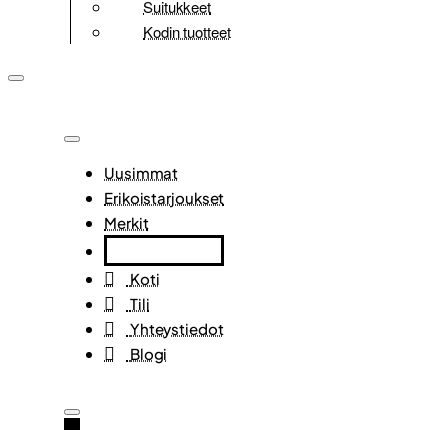
Suitukkeet
Kodin tuotteet
Uusimmat
Erikoistarjoukset
Merkit
Koti
Tili
Yhteystiedot
Blogi