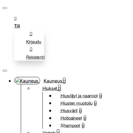
Tili
Kirjaudu
Rekisteröi
Kauneus
Hiukset
Hiusöljyt ja naamiot
0
Hiusten muotoilu
0
Hiusvärit
0
Hoitoaineet
0
Shampoot
0
Vartalo