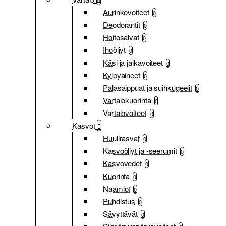
Aurinkovoiteet
0
Deodorantit
0
Hoitosalvat
0
Ihoöljyt
0
Käsi ja jalkavoiteet
0
Kylpyaineet
0
Palasaippuat ja suihkugeelit
0
Vartalokuorinta
0
Vartalovoiteet
0
Kasvot
Huulirasvat
0
Kasvoöljyt ja -seerumit
0
Kasvovedet
0
Kuorinta
0
Naamiot
0
Puhdistus
0
Sävyttävät
0