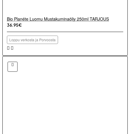
Bio Planéte Luomu Mustakuminaöljy 250ml TARJOUS
36.95€
Loppu verkosta ja Porvoosta