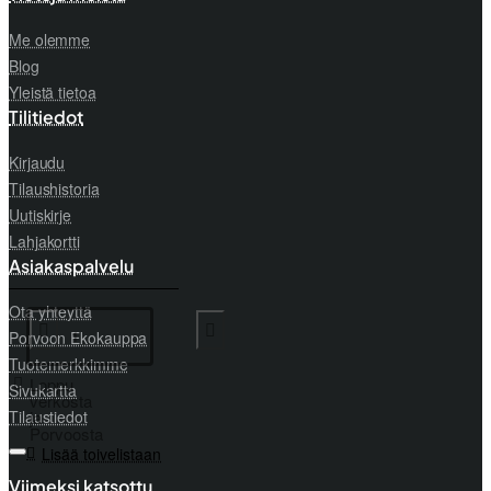
Me olemme
Blog
Yleistä tietoa
Tilitiedot
Kirjaudu
Tilaushistoria
Uutiskirje
Lahjakortti
Asiakaspalvelu
Ota yhteyttä
Porvoon Ekokauppa
Tuotemerkkimme
Loppu
Sivukartta
verkosta
ja
Tilaustiedot
Porvoosta
Lisää toivelistaan
Viimeksi katsottu