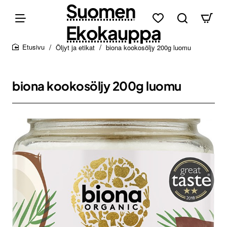
Suomen
Ekokauppa
Öljyt ja etikat
biona kookosöljy 200g luomu
home
biona kookosöljy 200g luomu