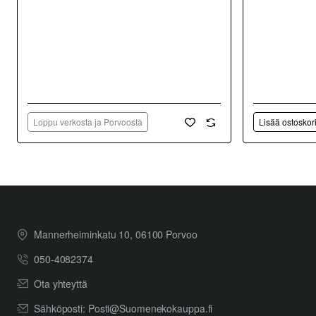
Loppu verkosta ja Porvoosta
Lisää ostoskor
Mannerheiminkatu 10, 06100 Porvoo
050-4082374
Ota yhteyttä
Sähköposti: Posti@Suomenekokauppa.fi