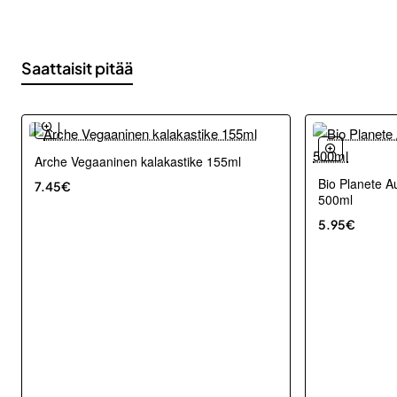
Saattaisit pitää
Arche Vegaaninen kalakastike 155ml
Bio Planete A
7.45€
500ml
5.95€