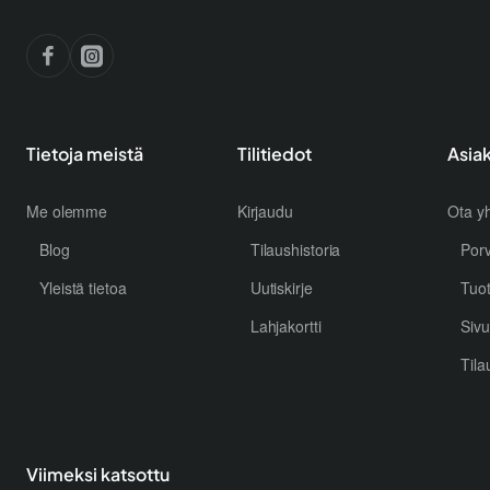
Tietoja meistä
Tilitiedot
Asia
Me olemme
Kirjaudu
Ota yh
Blog
Tilaushistoria
Por
Yleistä tietoa
Uutiskirje
Tuo
Lahjakortti
Sivu
Tila
Viimeksi katsottu