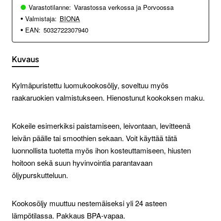
Varastotilanne:
Varastossa verkossa ja Porvoossa
Valmistaja:
BIONA
EAN:
5032722307940
Kuvaus
Kylmäpuristettu luomukookosöljy, soveltuu myös
raakaruokien valmistukseen. Hienostunut kookoksen maku.
Kokeile esimerkiksi paistamiseen, leivontaan, levitteenä
leivän päälle tai smoothien sekaan. Voit käyttää tätä
luonnollista tuotetta myös ihon kosteuttamiseen, hiusten
hoitoon sekä suun hyvinvointia parantavaan
öljypurskutteluun.
Kookosöljy muuttuu nestemäiseksi yli 24 asteen
lämpötilassa. Pakkaus BPA-vapaa.