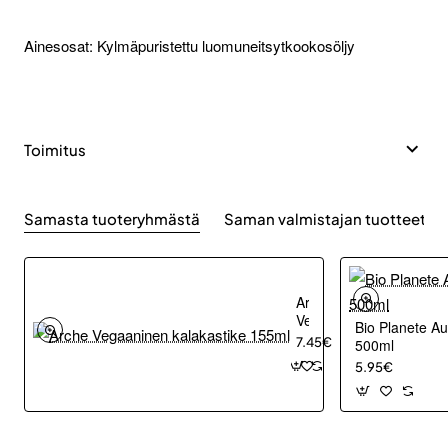
Ainesosat: Kylmäpuristettu luomuneitsytkookosöljy
Toimitus
Samasta tuoteryhmästä
Saman valmistajan tuotteet
Arche
Vegaaninen
Bio Planete A
kalakastike
7.45€
500ml
155ml
5.95€