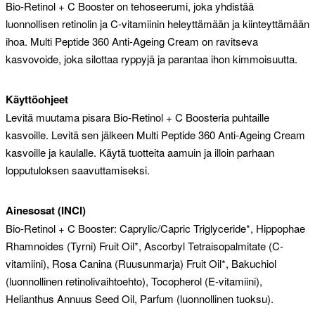
Bio-Retinol + C Booster on tehoseerumi, joka yhdistää
luonnollisen retinolin ja C-vitamiinin heleyttämään ja kiinteyttämään
ihoa. Multi Peptide 360 Anti-Ageing Cream on ravitseva
kasvovoide, joka silottaa ryppyjä ja parantaa ihon kimmoisuutta.
Käyttöohjeet
Levitä muutama pisara Bio-Retinol + C Boosteria puhtaille
kasvoille. Levitä sen jälkeen Multi Peptide 360 Anti-Ageing Cream
kasvoille ja kaulalle. Käytä tuotteita aamuin ja illoin parhaan
lopputuloksen saavuttamiseksi.
Ainesosat (INCI)
Bio-Retinol + C Booster: Caprylic/Capric Triglyceride*, Hippophae
Rhamnoides (Tyrni) Fruit Oil*, Ascorbyl Tetraisopalmitate (C-
vitamiini), Rosa Canina (Ruusunmarja) Fruit Oil*, Bakuchiol
(luonnollinen retinolivaihtoehto), Tocopherol (E-vitamiini),
Helianthus Annuus Seed Oil, Parfum (luonnollinen tuoksu).