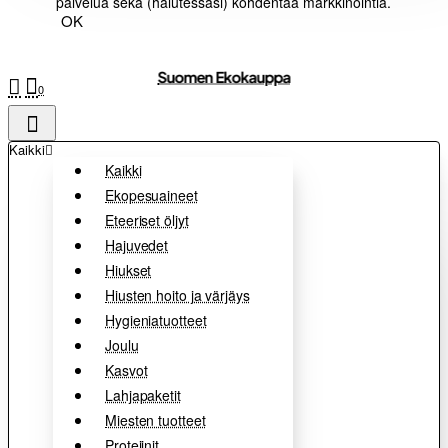
palvelua sekä (halutessasi) kohdentaa markkinointia.
OK
Suomen Ekokauppa
0
Kaikki
Kaikki
Ekopesuaineet
Eteeriset öljyt
Hajuvedet
Hiukset
Hiusten hoito ja värjäys
Hygieniatuotteet
Joulu
Kasvot
Lahjapaketit
Miesten tuotteet
Proteiinit