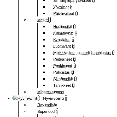
Silmänympärysvoiteet
0
Yövoiteet
0
Päivävoiteet
0
Meikit
Huulimeikit
0
Kulmakynät
0
Kynsilakat
0
Luomivärit
0
Meikkivoiteet, puuterit ja pohjustus
0
Peiteaineet
0
Poskipunat
0
Puhdistus
0
Silmämeikit
0
Tarvikkeet
0
Miesten tuotteet
Hyvinvointi
Ravintolisät
Superfood