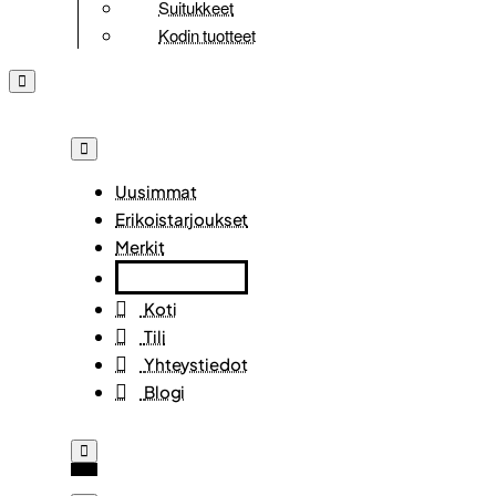
Suitukkeet
Kodin tuotteet
Uusimmat
Erikoistarjoukset
Merkit
Koti
Tili
Yhteystiedot
Blogi