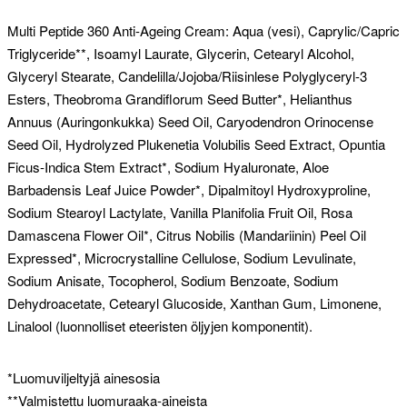
Multi Peptide 360 Anti-Ageing Cream: Aqua (vesi), Caprylic/Capric
Triglyceride**, Isoamyl Laurate, Glycerin, Cetearyl Alcohol,
Glyceryl Stearate, Candelilla/Jojoba/Riisinlese Polyglyceryl-3
Esters, Theobroma Grandiflorum Seed Butter*, Helianthus
Annuus (Auringonkukka) Seed Oil, Caryodendron Orinocense
Seed Oil, Hydrolyzed Plukenetia Volubilis Seed Extract, Opuntia
Ficus-Indica Stem Extract*, Sodium Hyaluronate, Aloe
Barbadensis Leaf Juice Powder*, Dipalmitoyl Hydroxyproline,
Sodium Stearoyl Lactylate, Vanilla Planifolia Fruit Oil, Rosa
Damascena Flower Oil*, Citrus Nobilis (Mandariinin) Peel Oil
Expressed*, Microcrystalline Cellulose, Sodium Levulinate,
Sodium Anisate, Tocopherol, Sodium Benzoate, Sodium
Dehydroacetate, Cetearyl Glucoside, Xanthan Gum, Limonene,
Linalool (luonnolliset eteeristen öljyjen komponentit).
*Luomuviljeltyjä ainesosia
**Valmistettu luomuraaka-aineista