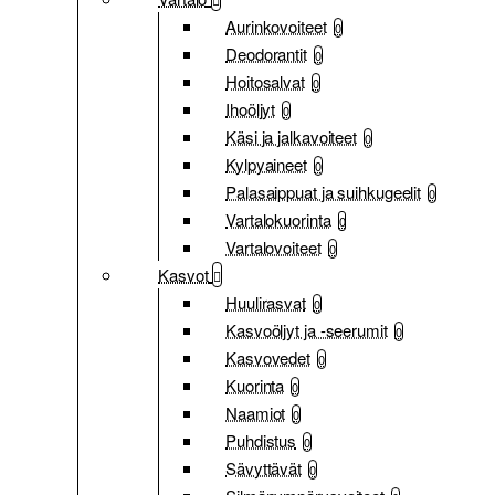
Aurinkovoiteet
0
Deodorantit
0
Hoitosalvat
0
Ihoöljyt
0
Käsi ja jalkavoiteet
0
Kylpyaineet
0
Palasaippuat ja suihkugeelit
0
Vartalokuorinta
0
Vartalovoiteet
0
Kasvot
Huulirasvat
0
Kasvoöljyt ja -seerumit
0
Kasvovedet
0
Kuorinta
0
Naamiot
0
Puhdistus
0
Sävyttävät
0