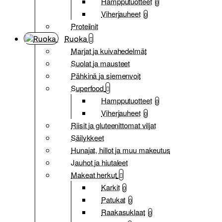
Hampputuotteet
0
Viherjauheet
0
Proteiinit
Ruoka
Marjat ja kuivahedelmät
Suolat ja mausteet
Pähkinä ja siemenvoit
Superfood
Hampputuotteet
0
Viherjauheet
0
Riisit ja gluteenittomat viljat
Säilykkeet
Hunajat, hillot ja muu makeutus
Jauhot ja hiutaleet
Makeat herkut
Karkit
0
Patukat
0
Raakasuklaat
0