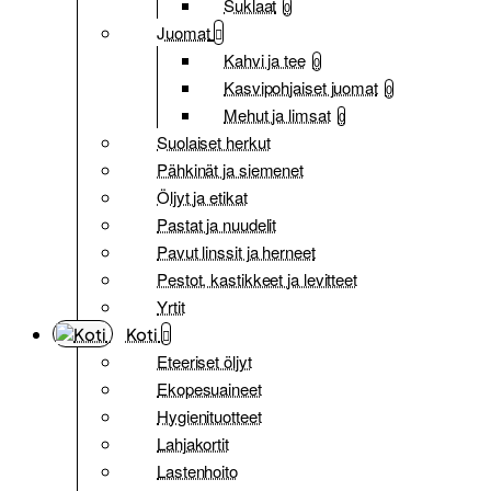
Suklaat
0
Juomat
Kahvi ja tee
0
Kasvipohjaiset juomat
0
Mehut ja limsat
0
Suolaiset herkut
Pähkinät ja siemenet
Öljyt ja etikat
Pastat ja nuudelit
Pavut linssit ja herneet
Pestot, kastikkeet ja levitteet
Yrtit
Koti
Eteeriset öljyt
Ekopesuaineet
Hygienituotteet
Lahjakortit
Lastenhoito