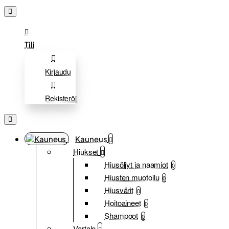
Tili
Kirjaudu
Rekisteröi
Kauneus
Hiukset
Hiusöljyt ja naamiot
0
Hiusten muotoilu
0
Hiusvärit
0
Hoitoaineet
0
Shampoot
0
Vartalo