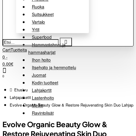
Ruoka
Suitsukkeet
Vartalo
Yrtit
Superfood
Etsi...
Hammastahnat ja
Cart
Tuotteita
hammasharjat
0 -
Ihon hoito
0.00€
Itsehoito ja hemmottelu
Juomat
0
Kodin tuotteet
home
Lahjakortit
Lahjapaketit
Lastenhoito
Evolve Organic Beauty Glow & Restore Rejuvenating Skin Duo Lahja
Meikit
Ravintolisät
Evolve Organic Beauty Glow &
Restore Rejuvenating Skin Duo