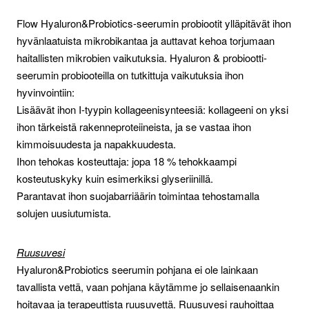
Flow Hyaluron&Probiotics-seerumin probiootit ylläpitävät ihon
hyvänlaatuista mikrobikantaa ja auttavat kehoa torjumaan
haitallisten mikrobien vaikutuksia. Hyaluron & probiootti-
seerumin probiooteilla on tutkittuja vaikutuksia ihon
hyvinvointiin:
Lisäävät ihon I-tyypin kollageenisynteesiä: kollageeni on yksi
ihon tärkeistä rakenneproteiineista, ja se vastaa ihon
kimmoisuudesta ja napakkuudesta.
Ihon tehokas kosteuttaja: jopa 18 % tehokkaampi
kosteutuskyky kuin esimerkiksi glyseriinillä.
Parantavat ihon suojabarriäärin toimintaa tehostamalla
solujen uusiutumista.
Ruusuvesi
Hyaluron&Probiotics seerumin pohjana ei ole lainkaan
tavallista vettä, vaan pohjana käytämme jo sellaisenaankin
hoitavaa ja terapeuttista ruusuvettä. Ruusuvesi rauhoittaa