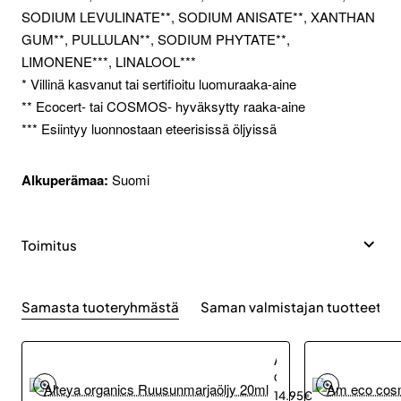
SODIUM LEVULINATE**, SODIUM ANISATE**, XANTHAN
GUM**, PULLULAN**, SODIUM PHYTATE**,
LIMONENE***, LINALOOL***
* Villinä kasvanut tai sertifioitu luomuraaka-aine
** Ecocert- tai COSMOS- hyväksytty raaka-aine
*** Esiintyy luonnostaan eteerisissä öljyissä
Alkuperämaa:
Suomi
Toimitus
Samasta tuoteryhmästä
Saman valmistajan tuotteet
Alteya
organics
Ruusunmarjaöljy
14.95€