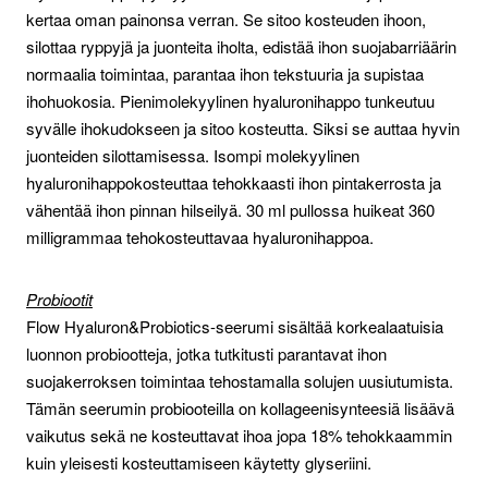
kertaa oman painonsa verran. Se sitoo kosteuden ihoon,
silottaa ryppyjä ja juonteita iholta, edistää ihon suojabarriäärin
normaalia toimintaa, parantaa ihon tekstuuria ja supistaa
ihohuokosia. Pienimolekyylinen hyaluronihappo tunkeutuu
syvälle ihokudokseen ja sitoo kosteutta. Siksi se auttaa hyvin
juonteiden silottamisessa. Isompi molekyylinen
hyaluronihappokosteuttaa tehokkaasti ihon pintakerrosta ja
vähentää ihon pinnan hilseilyä. 30 ml pullossa huikeat 360
milligrammaa tehokosteuttavaa hyaluronihappoa.
Probiootit
Flow Hyaluron&Probiotics-seerumi sisältää korkealaatuisia
luonnon probiootteja, jotka tutkitusti parantavat ihon
suojakerroksen toimintaa tehostamalla solujen uusiutumista.
Tämän seerumin probiooteilla on kollageenisynteesiä lisäävä
vaikutus sekä ne kosteuttavat ihoa jopa 18% tehokkaammin
kuin yleisesti kosteuttamiseen käytetty glyseriini.