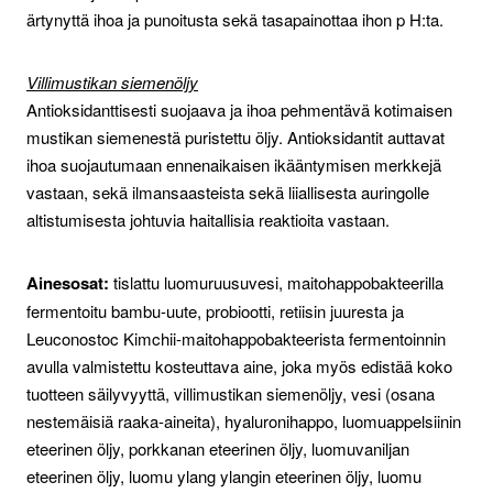
ärtynyttä ihoa ja punoitusta sekä tasapainottaa ihon p H:ta.
Villimustikan siemenöljy
Antioksidanttisesti suojaava ja ihoa pehmentävä kotimaisen
mustikan siemenestä puristettu öljy. Antioksidantit auttavat
ihoa suojautumaan ennenaikaisen ikääntymisen merkkejä
vastaan, sekä ilmansaasteista sekä liiallisesta auringolle
altistumisesta johtuvia haitallisia reaktioita vastaan.
Ainesosat:
tislattu luomuruusuvesi, maitohappobakteerilla
fermentoitu bambu-uute, probiootti, retiisin juuresta ja
Leuconostoc Kimchii-maitohappobakteerista fermentoinnin
avulla valmistettu kosteuttava aine, joka myös edistää koko
tuotteen säilyvyyttä, villimustikan siemenöljy, vesi (osana
nestemäisiä raaka-aineita), hyaluronihappo, luomuappelsiinin
eteerinen öljy, porkkanan eteerinen öljy, luomuvaniljan
eteerinen öljy, luomu ylang ylangin eteerinen öljy, luomu