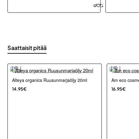
20ml
Saattaisit pitää
Alteya organics Ruusunmarjaöljy 20ml
Am eco cosmet
14.95€
16.95€