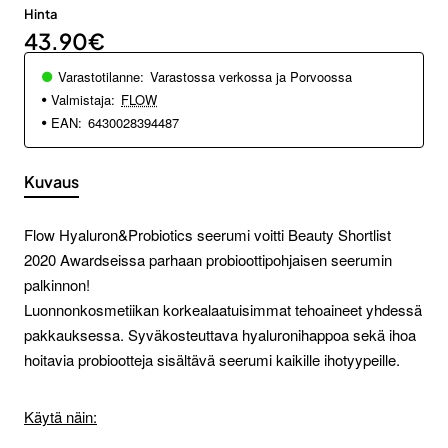
Hinta
43.90€
Varastotilanne:
Varastossa verkossa ja Porvoossa
Valmistaja:
FLOW
EAN:
6430028394487
Kuvaus
Flow Hyaluron&Probiotics seerumi voitti Beauty Shortlist
2020 Awardseissa parhaan probioottipohjaisen seerumin
palkinnon!
Luonnonkosmetiikan korkealaatuisimmat tehoaineet yhdessä
pakkauksessa. Syväkosteuttava hyaluronihappoa sekä ihoa
hoitavia probiootteja sisältävä seerumi kaikille ihotyypeille.
Käytä näin: