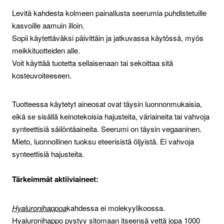
Levitä kahdesta kolmeen painallusta seerumia puhdistetuille
kasvoille aamuin illoin.
Sopii käytettäväksi päivittäin ja jatkuvassa käytössä, myös
meikkituotteiden alle.
Voit käyttää tuotetta sellaisenaan tai sekoittaa sitä
kosteuvoiteeseen.
Tuotteessa käytetyt aineosat ovat täysin luonnonmukaisia,
eikä se sisällä keinotekoisia hajusteita, väriaineita tai vahvoja
synteettisiä säilöntäaineita. Seerumi on täysin vegaaninen.
Mieto, luonnollinen tuoksu eteerisistä öljyistä. Ei vahvoja
synteettisiä hajusteita.
Tärkeimmät aktiiviaineet:
Hyaluronihappoa
kahdessa ei molekyylikoossa.
Hyaluronihappo pystyy sitomaan itseensä vettä jopa 1000