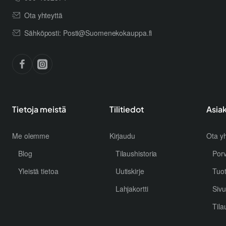
Ota yhteyttä
Sähköposti: Posti@Suomenekokauppa.fi
Tietoja meistä
Tilitiedot
Asia
Me olemme
Kirjaudu
Ota yh
Blog
Tilaushistoria
Por
Yleistä tietoa
Uutiskirje
Tuo
Lahjakortti
Sivu
Tila