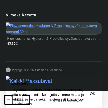
Viimeksi katsottu
Flow cosmetics Hyaluron & Probiotics syväkosteuttava seerumi 30ml
43.90€
Copyright © 2026, Suomen Ekokauppa
Evästeet
Käytämme evästeitä ja vastaavia teknologioita,
OK
jotta sivusto toimii oikein, jotta voimme mitata ja
kehittää palvelua sekä (halutessasi) kohdentaa
Lisää ostoskoriin
markkinointia.