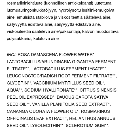
rosmariininlehtiuute (luonnollinen antioksidantti) uutettuna
luomuauringonkukkaöljyyn, hydrolysoitu lesitiini/emulgoiva
aine, emulsiota stabiloiva ja viskositeettia säätelevä aine,
säilyvyyttä edistävä aine, säilyvyyttä edistävä aine,
viskositeettia säätelevä aine/paksuntaja, kalvon muodostava
polysakkaridi, kelatoiva aine
INCI:
ROSA DAMASCENA FLOWER WATER*,
LACTOBACILLUS/ARUNDINARIA GIGANTEA FERMENT
FILTRATE**, LACTOBACILLUS FERMENT LYSATE**,
LEUCONOSTOC/RADISH ROOT FERMENT FILTRATE**,
GLYCERIN**, VACCINIUM MYRTILLUS SEED OIL*,
AQUA**, SODIUM HYALURONATE**, CITRUS SINENSIS
PEEL OIL EXPRESSED*, DAUCUS CAROTA SATIVA
SEED OIL**, VANILLA PLANIFOLIA SEED EXTRACT*,
CANANGA ODORATA FLOWER OIL*, ROSMARINUS
OFFICINALIS LEAF EXTRACT*, HELIANTHUS ANNUUS
SEED OIL*, LYSOLECITHIN**, SCLEROTIUM GUM**,