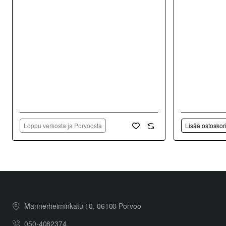
Loppu verkosta ja Porvoosta
Lisää ostoskor
Mannerheiminkatu 10, 06100 Porvoo
050-4082374