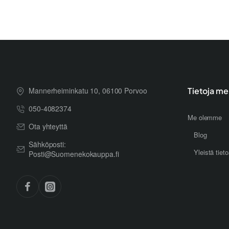
Mannerheiminkatu 10, 06100 Porvoo
Tietoja me
050-4082374
Me olemme
Ota yhteyttä
Blog
Sähköposti:
Yleistä tiet
Posti@Suomenekokauppa.fi