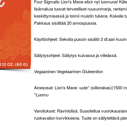
Four Sigmatic Lion's Mane elixir nyt luomuna! Kät
lisämakua tuovat terveelliset ruusunmarja, rantamint
keskittymisessä ja toimii muistin tukena. Kokeile
Pakkaus sisältää 20 annospussia.
Käyttöohjeet: Sekoita pussin sisältö 2 dl:aan kuu
Säilytysohjeet: Säilytys kuivassa ja viileässä.
Vegaaninen Vegetaarinen Gluteeniton
Ainesosat: Lion's Mane -uute* (siiliorakas)(1500 m
*Luomu
Varoitukset: Ravintolisä. Suositeltua vuorokausiann
ruokavalion korvikkeena. Tuote on säilytettävä pie