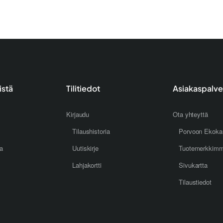
istä
Tilitiedot
Asiakaspalve
Kirjaudu
Ota yhteyttä
Tilaushistoria
Porvoon Ekoka
oa
Uutiskirje
Tuotemerkkim
Lahjakortti
Sivukartta
Tilaustiedot