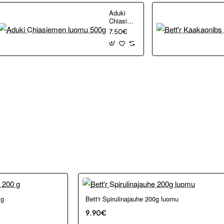
Aduki
Chiasiemen
luomu
7.50€
500g
 g
Bett'r Spirulinajauhe 200g luomu
9.90€