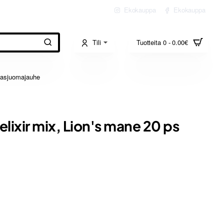
Ekokauppa
Ekokauppa
Tili
Tuotteita 0 - 0.00€
akasjuomajauhe
lixir mix, Lion's mane 20 ps