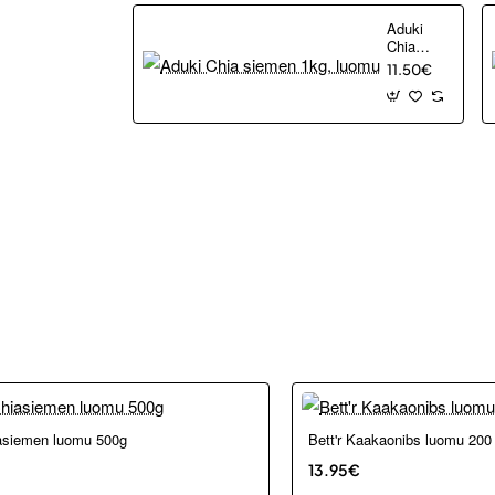
Aduki
Chia
siemen
11.50€
1kg,
luomu
asiemen luomu 500g
Bett'r Kaakaonibs luomu 200
13.95€