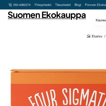
050-4082374
Yhteystiedot
Tilaustiedot
Blogi
Porvoon Ekoka
Suomen Ekokauppa
Kaune
home