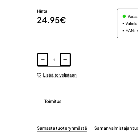
Hinta
Varas
24.95€
Valmis
EAN:
Lisää toivelistaan
Toimitus
Samasta tuoteryhmästä
Saman valmistajan tu