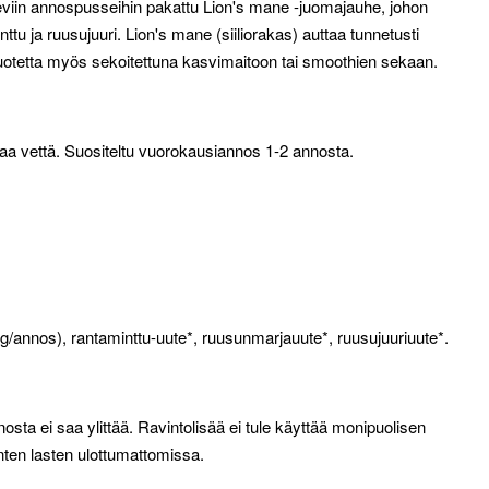
eviin annospusseihin pakattu Lion's mane -juomajauhe, johon
tu ja ruusujuuri. Lion's mane (siiliorakas) auttaa tunnetusti
 tuotetta myös sekoitettuna kasvimaitoon tai smoothien sekaan.
maa vettä. Suositeltu vuorokausiannos 1-2 annosta.
g/annos), rantaminttu-uute*, ruusunmarjauute*, ruusujuuriuute*.
osta ei saa ylittää. Ravintolisää ei tule käyttää monipuolisen
nten lasten ulottumattomissa.