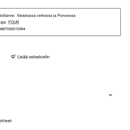
totilanne:
Varastossa verkossa ja Porvoossa
taja:
FOUR
4897039310394
Lisää ostoskoriin
otteet