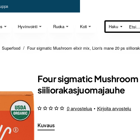
uppa
us
Hyvinvointi
Ruoka
Koti
Haku
Etsi...
Superfood
Four sigmatic Mushroom elixir mix, Lion's mane 20 ps siilior
Four sigmatic Mushroom e
siiliorakasjuomajauhe
0 arvostelua
•
Kirjoita arvostelu
Kuvaus