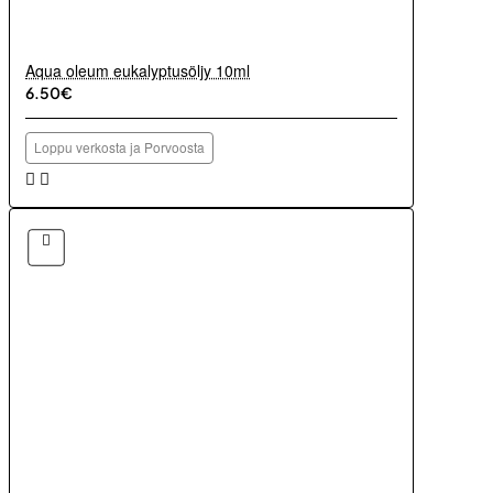
Aqua oleum eukalyptusöljy 10ml
6.50€
Loppu verkosta ja Porvoosta