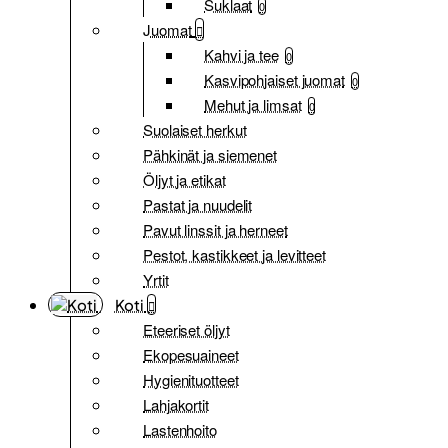
Suklaat
0
Juomat
Kahvi ja tee
0
Kasvipohjaiset juomat
0
Mehut ja limsat
0
Suolaiset herkut
Pähkinät ja siemenet
Öljyt ja etikat
Pastat ja nuudelit
Pavut linssit ja herneet
Pestot, kastikkeet ja levitteet
Yrtit
Koti
Eteeriset öljyt
Ekopesuaineet
Hygienituotteet
Lahjakortit
Lastenhoito