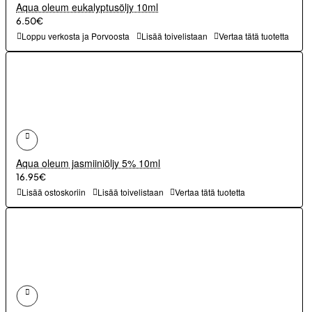
Aqua oleum eukalyptusöljy 10ml
6.50€
Loppu verkosta ja Porvoosta
Lisää toivelistaan
Vertaa tätä tuotetta
Aqua oleum jasmiiniöljy 5% 10ml
16.95€
Lisää ostoskoriin
Lisää toivelistaan
Vertaa tätä tuotetta