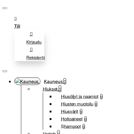
Tili
Kirjaudu
Rekisteröi
Kauneus
Hiukset
Hiusöljyt ja naamiot
0
Hiusten muotoilu
0
Hiusvärit
0
Hoitoaineet
0
Shampoot
0
Vartalo