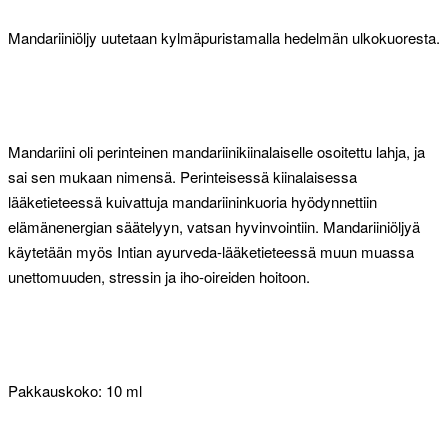
Mandariiniöljy uutetaan kylmäpuristamalla hedelmän ulkokuoresta.
Mandariini oli perinteinen mandariinikiinalaiselle osoitettu lahja, ja
sai sen mukaan nimensä. Perinteisessä kiinalaisessa
lääketieteessä kuivattuja mandariininkuoria hyödynnettiin
elämänenergian säätelyyn, vatsan hyvinvointiin. Mandariiniöljyä
käytetään myös Intian ayurveda-lääketieteessä muun muassa
unettomuuden, stressin ja iho-oireiden hoitoon.
Pakkauskoko: 10 ml