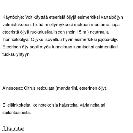
Käyttöohje: Voit käyttää eteerisiä öljyjä esimerkiksi vartaloöljyn
valmistukseen. Lisää mieltymyksesi mukaan muutama tippa
eteeristä öljyä ruokalusikalliseen (noin 15 ml) neutraalia
ihonhoitoöljyä. Öljyksi soveltuu hyvin esimerkiksi jojoba-öljy.
Eteerinen öljy sopii myös tunnelman luomiseksi esimerkiksi
tuoksulyhtyyn.
Ainesosat: Citrus reticulata (mandariini, eteerinen öljy).
Ei eläinkokeita, keinotekoisia hajusteita, väriaineita tai
säilöntäaineita.
Toimitus