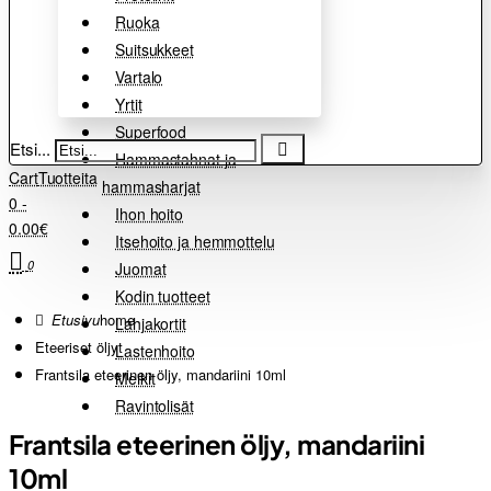
Ruoka
Suitsukkeet
Vartalo
Yrtit
Superfood
Etsi...
Hammastahnat ja
Cart
Tuotteita
hammasharjat
0 -
Ihon hoito
0.00€
Itsehoito ja hemmottelu
0
Juomat
Kodin tuotteet
home
Lahjakortit
Eteeriset öljyt
Lastenhoito
Frantsila eteerinen öljy, mandariini 10ml
Meikit
Ravintolisät
Frantsila eteerinen öljy, mandariini
10ml