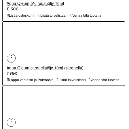
Aqua Oleum 5% ruusuöljy 10ml
11.50€
Lisää ostoskoriin
Lisää toivelistaan
Vertaa tätä tuotetta
Aqua Oleum citronellaöljy 10ml (sitronella)
7.95€
Loppu verkosta ja Porvoosta
Lisää toivelistaan
Vertaa tätä tuotetta