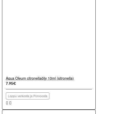
Aqua Oleum citronellaöljy 10ml (sitronella)
7.95€
Loppu verkosta ja Porvoosta