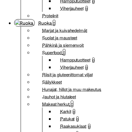
Hampputuotteet
0
Viherjauheet
0
Proteiinit
Ruoka
Marjat ja kuivahedelmät
Suolat ja mausteet
Pähkinä ja siemenvoit
Superfood
Hampputuotteet
0
Viherjauheet
0
Riisit ja gluteenittomat viljat
Säilykkeet
Hunajat, hillot ja muu makeutus
Jauhot ja hiutaleet
Makeat herkut
Karkit
0
Patukat
0
Raakasuklaat
0