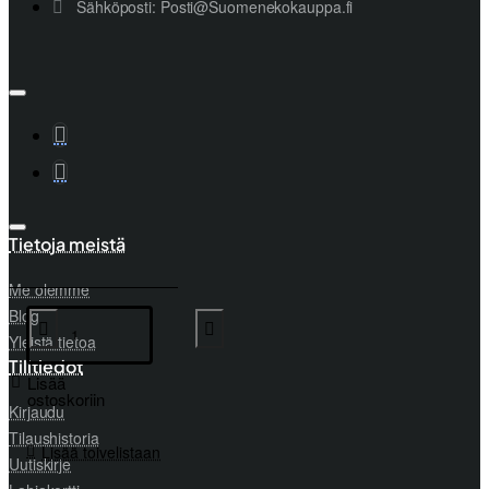
Sähköposti: Posti@Suomenekokauppa.fi
Tietoja meistä
Me olemme
Blog
Yleistä tietoa
Tilitiedot
Lisää
ostoskoriin
Kirjaudu
Tilaushistoria
Lisää toivelistaan
Uutiskirje