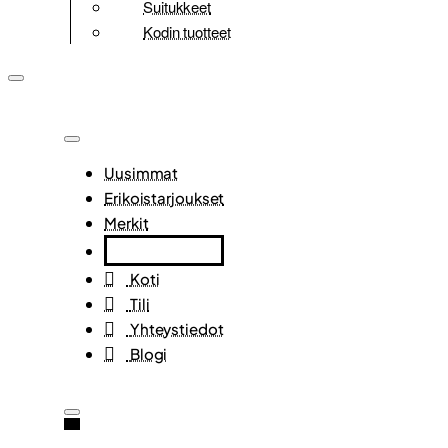
Suitukkeet
Kodin tuotteet
Uusimmat
Erikoistarjoukset
Merkit
Koti
Tili
Yhteystiedot
Blogi