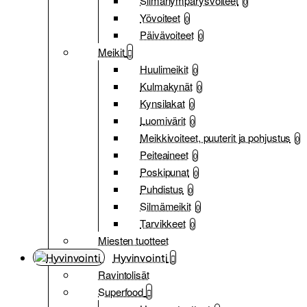
Silmänympärysvoiteet
0
Yövoiteet
0
Päivävoiteet
0
Meikit
Huulimeikit
0
Kulmakynät
0
Kynsilakat
0
Luomivärit
0
Meikkivoiteet, puuterit ja pohjustus
0
Peiteaineet
0
Poskipunat
0
Puhdistus
0
Silmämeikit
0
Tarvikkeet
0
Miesten tuotteet
Hyvinvointi
Ravintolisät
Superfood