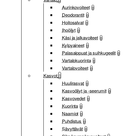
Aurinkovoiteet
0
Deodorantit
0
Hoitosalvat
0
Ihoöljyt
0
Käsi ja jalkavoiteet
0
Kylpyaineet
0
Palasaippuat ja suihkugeelit
0
Vartalokuorinta
0
Vartalovoiteet
0
Kasvot
Huulirasvat
0
Kasvoöljyt ja -seerumit
0
Kasvovedet
0
Kuorinta
0
Naamiot
0
Puhdistus
0
Sävyttävät
0