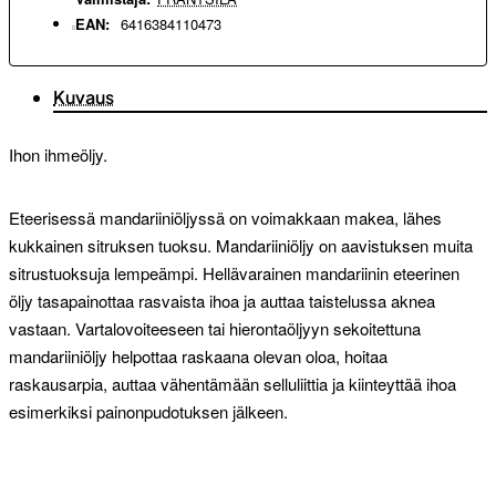
EAN:
6416384110473
Kuvaus
Ihon ihmeöljy.
Eteerisessä mandariiniöljyssä on voimakkaan makea, lähes
kukkainen sitruksen tuoksu. Mandariiniöljy on aavistuksen muita
sitrustuoksuja lempeämpi. Hellävarainen mandariinin eteerinen
öljy tasapainottaa rasvaista ihoa ja auttaa taistelussa aknea
vastaan. Vartalovoiteeseen tai hierontaöljyyn sekoitettuna
mandariiniöljy helpottaa raskaana olevan oloa, hoitaa
raskausarpia, auttaa vähentämään selluliittia ja kiinteyttää ihoa
esimerkiksi painonpudotuksen jälkeen.