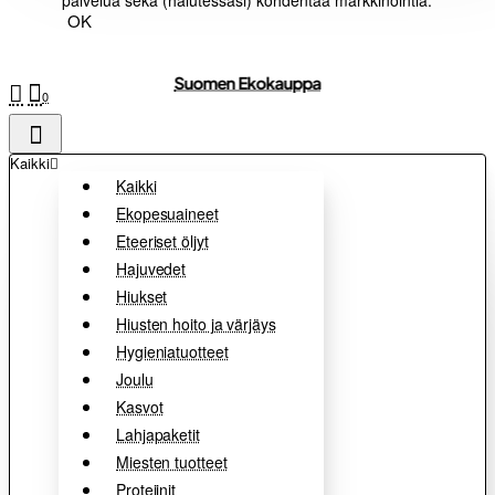
palvelua sekä (halutessasi) kohdentaa markkinointia.
OK
Suomen Ekokauppa
0
Kaikki
Kaikki
Ekopesuaineet
Eteeriset öljyt
Hajuvedet
Hiukset
Hiusten hoito ja värjäys
Hygieniatuotteet
Joulu
Kasvot
Lahjapaketit
Miesten tuotteet
Proteiinit