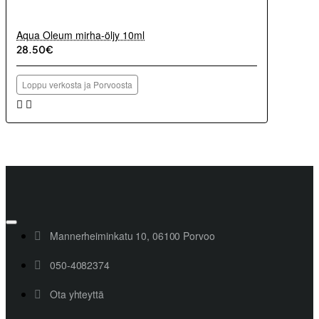
Aqua Oleum mirha-öljy 10ml
28.50€
Loppu verkosta ja Porvoosta
Mannerheiminkatu 10, 06100 Porvoo
050-4082374
Ota yhteyttä