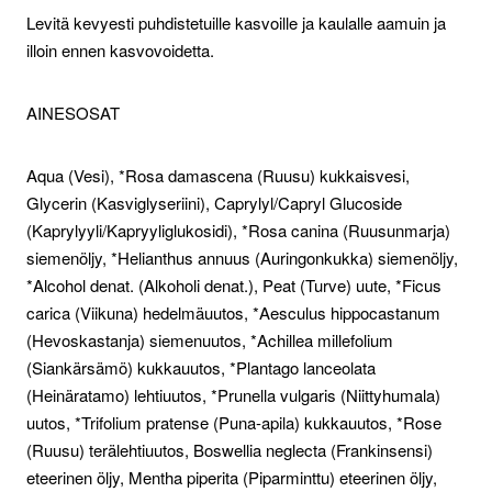
Levitä kevyesti puhdistetuille kasvoille ja kaulalle aamuin ja
illoin ennen kasvovoidetta.
AINESOSAT
Aqua (Vesi), *Rosa damascena (Ruusu) kukkaisvesi,
Glycerin (Kasviglyseriini), Caprylyl/Capryl Glucoside
(Kaprylyyli/Kapryyliglukosidi), *Rosa canina (Ruusunmarja)
siemenöljy, *Helianthus annuus (Auringonkukka) siemenöljy,
*Alcohol denat. (Alkoholi denat.), Peat (Turve) uute, *Ficus
carica (Viikuna) hedelmäuutos, *Aesculus hippocastanum
(Hevoskastanja) siemenuutos, *Achillea millefolium
(Siankärsämö) kukkauutos, *Plantago lanceolata
(Heinäratamo) lehtiuutos, *Prunella vulgaris (Niittyhumala)
uutos, *Trifolium pratense (Puna-apila) kukkauutos, *Rose
(Ruusu) terälehtiuutos, Boswellia neglecta (Frankinsensi)
eteerinen öljy, Mentha piperita (Piparminttu) eteerinen öljy,