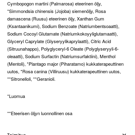
Cymbopogon martini (Palmarosa) eteerinen öljy,
*Simmondsia chinensis (Jojoba) siemenöljy, Rosa
damascena (Ruusu) eteerinen öljy, Xanthan Gum
(Ksantaanikumi), Sodium Benzoate (Natriumbentsoaatti),
Sodium Cocoyl Glutamate (Natriumkokoyyliglutamaatti),
Glyceryl Caprylate (Glyseryylikaprylaatti), Citric Acid
(Sitruunahappo), Polyglyceryl-6 Oleate (Polyglyseryyli-6-
oleaatti), Sodium Surfactin (Natriumsurfaktiini), Menthol
(Mentoli), *Plantago major (Piharatamo) kukkaterapeuttinen
uutos, *Rosa canina (Villiruusu) kukkaterapeuttinen uutos,
**Sitronelloli, **Geranioli.
*Luomua
**Eteerisen öljyn luonnollinen osa
Toimitus