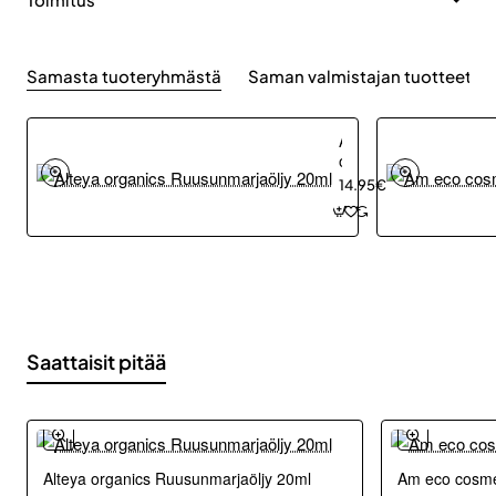
Samasta tuoteryhmästä
Saman valmistajan tuotteet
Alteya
organics
Ruusunmarjaöljy
14.95€
20ml
Saattaisit pitää
Alteya organics Ruusunmarjaöljy 20ml
Am eco cosmet