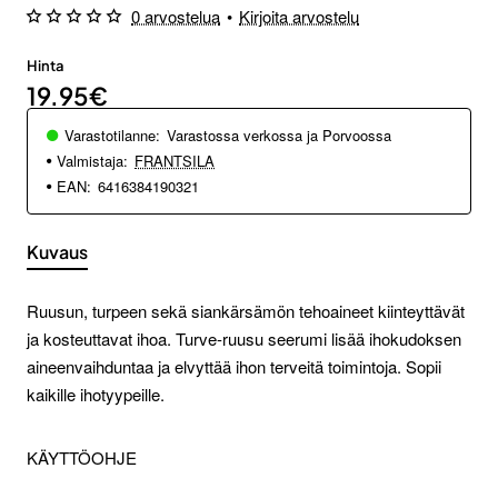
0 arvostelua
•
Kirjoita arvostelu
Hinta
19.95€
Varastotilanne:
Varastossa verkossa ja Porvoossa
Valmistaja:
FRANTSILA
EAN:
6416384190321
Kuvaus
Ruusun, turpeen sekä siankärsämön tehoaineet kiinteyttävät
ja kosteuttavat ihoa. Turve-ruusu seerumi lisää ihokudoksen
aineenvaihduntaa ja elvyttää ihon terveitä toimintoja. Sopii
kaikille ihotyypeille.
KÄYTTÖOHJE