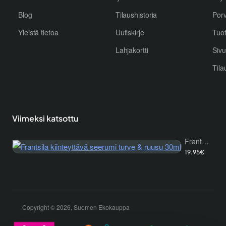
Blog
Tilaushistoria
Por
Yleistä tietoa
Uutiskirje
Tuo
Lahjakortti
Sivu
Tila
Viimeksi katsottu
Frantsila kiinteyttävä seerumi turve & ruusu 30ml
19.95€
Copyright © 2026, Suomen Ekokauppa