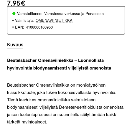
7.95€
Varastotilanne:
Varastossa verkossa ja Porvoossa
Valmistaja:
OMENAVIINIETIKKA
EAN:
4106060100950
Kuvaus
Beutelsbacher Omenaviinietikka – Luonnollista
hyvinvointia biodynaamisesti viljellyistä omenoista
Beutelsbacher Omenaviinietikka on monikäyttöinen
klassikkotuote, joka tukee kokonaisvaltaista hyvinvointia.
Tämä laadukas omenaviinietikka valmistetaan
biodynaamisesti viljellyistä Demeter-sertifioiduista omenoista,
ja sen tuotantoprosessi on suunniteltu säilyttämään kaikki
tärkeät ravintoaineet.