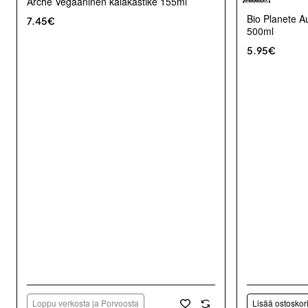
Arche Vegaaninen kalakastike 155ml
Bio Planete A
7.45€
500ml
5.95€
Loppu verkosta ja Porvoosta
Lisää ostoskor