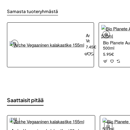
Samasta tuoteryhmästä
Arche
Vegaaninen
Bio Planete A
kalakastike
7.45€
500ml
155ml
5.95€
Saattaisit pitää