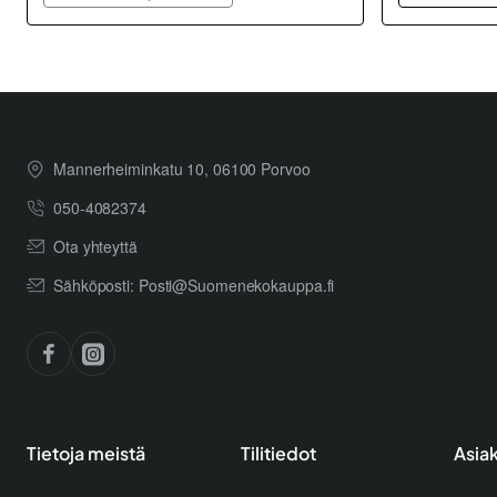
Mannerheiminkatu 10, 06100 Porvoo
050-4082374
Ota yhteyttä
Sähköposti: Posti@Suomenekokauppa.fi
Tietoja meistä
Tilitiedot
Asia