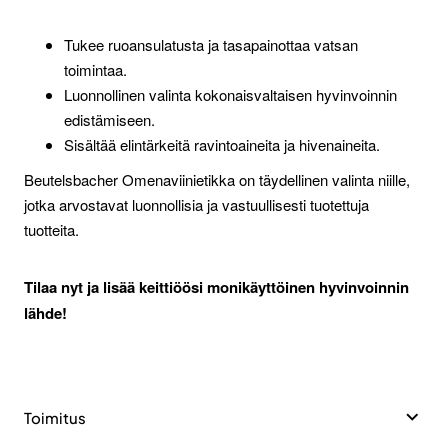
Tukee ruoansulatusta ja tasapainottaa vatsan
toimintaa.
Luonnollinen valinta kokonaisvaltaisen hyvinvoinnin
edistämiseen.
Sisältää elintärkeitä ravintoaineita ja hivenaineita.
Beutelsbacher Omenaviinietikka on täydellinen valinta niille,
jotka arvostavat luonnollisia ja vastuullisesti tuotettuja
tuotteita.
Tilaa nyt ja lisää keittiöösi monikäyttöinen hyvinvoinnin
lähde!
Toimitus