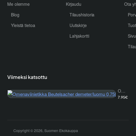
Me olemme
Kirjaudu
Ota yh
Blog
Tilaushistoria
Por
Yleistä tietoa
Uutiskirje
Tuo
Lahjakortti
Sivu
Tila
Viimeksi katsottu
Omenaviinietikka Beutelsacher demeter/luomu 0,75l
7.95€
Copyright © 2026, Suomen Ekokauppa