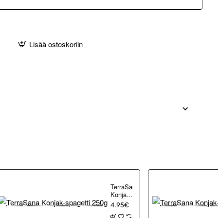
Lisää ostoskoriin
TerraSana
Konjak-
spagetti
4.95€
250g