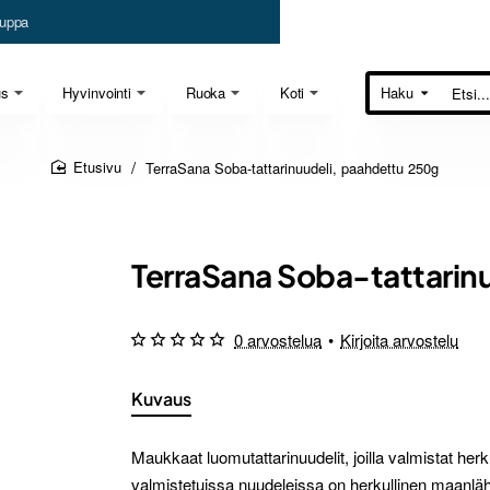
uppa
us
Hyvinvointi
Ruoka
Koti
Haku
Etsi...
TerraSana Soba-tattarinuudeli, paahdettu 250g
home
TerraSana Soba-tattarin
0 arvostelua
•
Kirjoita arvostelu
Kuvaus
Maukkaat luomutattarinuudelit, joilla valmistat herku
valmistetuissa nuudeleissa on herkullinen maanläh