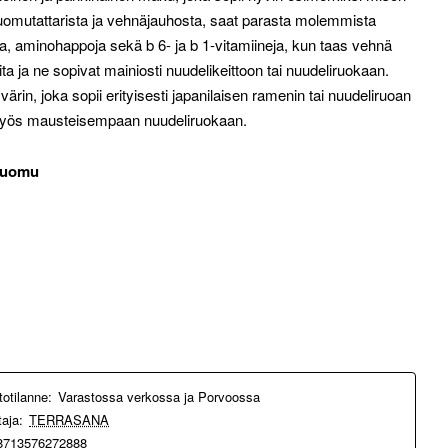
 luomutattarista ja vehnäjauhosta, saat parasta molemmista
a, aminohappoja sekä b 6- ja b 1-vitamiineja, kun taas vehnä
ita ja ne sopivat mainiosti nuudelikeittoon tai nuudeliruokaan.
värin, joka sopii erityisesti japanilaisen ramenin tai nuudeliruoan
t myös mausteisempaan nuudeliruokaan.
*Luomu
totilanne:
Varastossa verkossa ja Porvoossa
taja:
TERRASANA
8713576272888