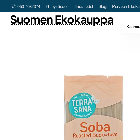
050-4082374
Yhteystiedot
Tilaustiedot
Blogi
Porvoon Ekoka
Suomen Ekokauppa
Kaune