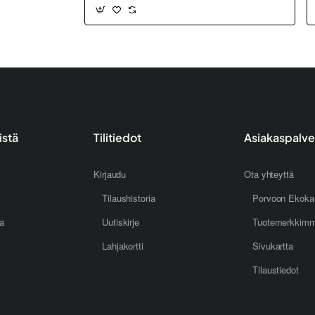
istä
Tilitiedot
Asiakaspalve
Kirjaudu
Ota yhteyttä
Tilaushistoria
Porvoon Ekoka
oa
Uutiskirje
Tuotemerkkim
Lahjakortti
Sivukartta
Tilaustiedot