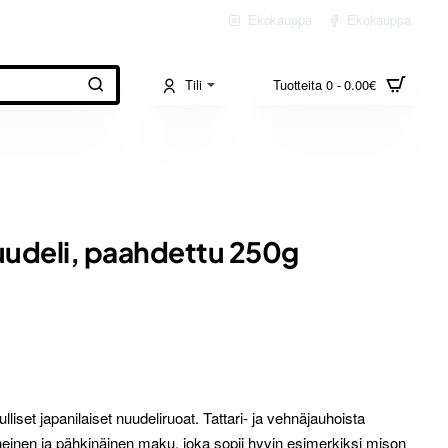
Ekokauppa
Ekokauppa
Tili
Tuotteita 0 - 0.00€
uudeli, paahdettu 250g
lliset japanilaiset nuudeliruoat. Tattari- ja vehnäjauhoista
einen ja pähkinäinen maku, joka sopii hyvin esimerkiksi mison