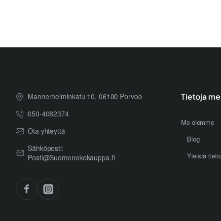
Mannerheiminkatu 10, 06100 Porvoo
Tietoja me
050-4082374
Me olemme
Ota yhteyttä
Blog
Sähköposti:
Yleistä tiet
Posti@Suomenekokauppa.fi