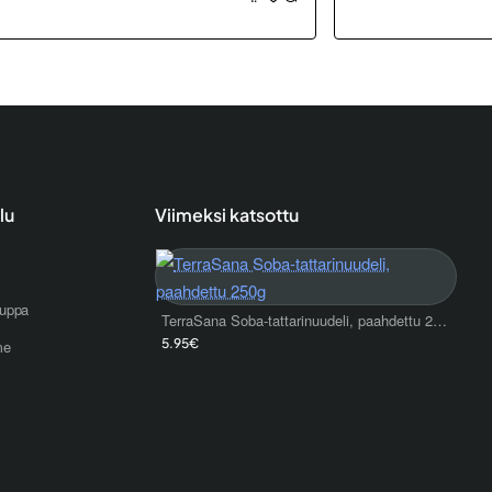
lu
Viimeksi katsottu
uppa
TerraSana Soba-tattarinuudeli, paahdettu 250g
5.95€
me