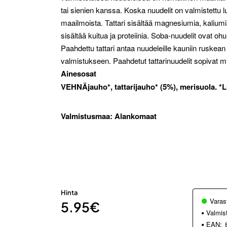
tai sienien kanssa. Koska nuudelit on valmistettu
maailmoista. Tattari sisältää magnesiumia, kaliumi
sisältää kuitua ja proteiinia. Soba-nuudelit ovat ohu
Paahdettu tattari antaa nuudeleille kauniin ruskean 
valmistukseen. Paahdetut tattarinuudelit sopiva
Ainesosat
VEHNÄjauho*, tattarijauho* (5%), merisuola. 
Valmistusmaa:
Alankomaat
Hinta
Varas
5.95€
Valmis
EAN: