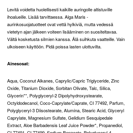
Levitä voidetta huolellisesti kaikille auringolle altistuville
ihoalueille. Lisää tarvittaessa. Alga Maris -
aurinkosuojatuotteet ovat vettä hylkiviä, mutta vedessä
vietetyn ajan jälkeen voiteen lisääminen on suositeltavaa.
Vältä kosketusta silmien kanssa. Älä suihkuta vaatteille. Vain
ulkoiseen käyttöön. Pidä poissa lasten ulottuvilta.
Ainesosat:
Aqua, Coconut Alkanes, Caprylic/Capric Triglyceride, Zinc
Oxide, Titanium Dioxide, Sorbitan Olivate, Talc, Silica,
Glycerin**, Polyglyceryl-2 Dipolyhydroxystearate,
Octyldodecanol, Coco-Caprylate/Caprate, CI 77492, Parfum,
Polyglyceryl-3 Diisostearate, Alumina, Stearic Acid, Glyceryl
Caprylate, Magnesium Sulfate, Gelidium Sesquipedale
Extract, Aloe Barbadensis Leaf Juice Powder*, Propanediol,
CI 77491, CI 77499, Sodium Benzoate, Polyglyceryl-4