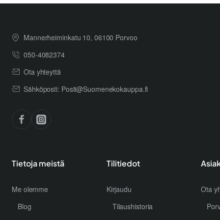
Mannerheiminkatu 10, 06100 Porvoo
050-4082374
Ota yhteyttä
Sähköposti: Posti@Suomenekokauppa.fi
Tietoja meistä
Tilitiedot
Asia
Me olemme
Kirjaudu
Ota yh
Blog
Tilaushistoria
Por