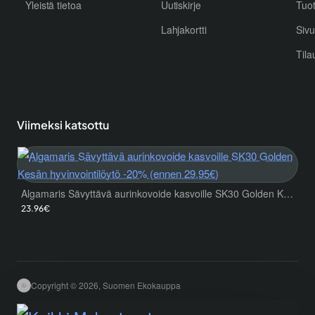
Yleistä tietoa
Uutiskirje
Tuo
Lahjakortti
Sivu
Tila
Viimeksi katsottu
Algamaris Sävyttävä aurinkovoide kasvoille SK30 Golden Kesän hyvinvointilöytö -20% (ennen 29,95€)
23.96€
Copyright © 2026, Suomen Ekokauppa