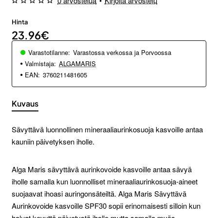
0 arvostelua
•
Kirjoita arvostelu
Hinta
23.96€
Varastotilanne:
Varastossa verkossa ja Porvoossa
Valmistaja:
ALGAMARIS
EAN:
3760211481605
Kuvaus
Sävyttävä luonnollinen mineraaliaurinkosuoja kasvoille antaa
kauniin päivetyksen iholle.
Alga Maris sävyttävä aurinkovoide kasvoille antaa sävyä
iholle samalla kun luonnolliset mineraaliaurinkosuoja-aineet
suojaavat ihoasi auringonsäteiltä. Alga Maris Sävyttävä
Aurinkovoide kasvoille SPF30 sopii erinomaisesti silloin kun
haluat kevyttä päivetystä iholle mutta samalla myös