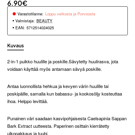
6.90€
Varastotilanne:
Loppu verkosta ja Porvoosta
Valmistaja:
BEAUTY
EAN:
5712514024025
Kuvaus
2-in-1 puikko huulille ja poskille.
Sävytetty huulirasva, jota
voidaan käyttää myös antamaan sävyä poskille.
Antaa luonnollista hehkua ja kevyen värin huulille tai
poskipäille, samalla kun babassu- ja kookosöljy kosteuttaa
ihoa. Helppo levittää.
Punainen väri saadaan kasvipohjaisesta Caelsapinia Sappan
Bark Extract uutteesta. Paperinen osittain kierrätetty
ulkopakkaus ja tuubi.