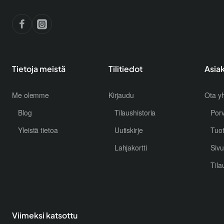
Tietoja meistä
Tilitiedot
Asia
Me olemme
Kirjaudu
Ota yh
Blog
Tilaushistoria
Por
Yleistä tietoa
Uutiskirje
Tuo
Lahjakortti
Sivu
Tila
Viimeksi katsottu