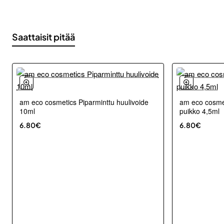
Saattaisit pitää
am eco cosmetics Piparminttu huulivoide
am eco cosmet
10ml
puikko 4,5ml
6.80€
6.80€