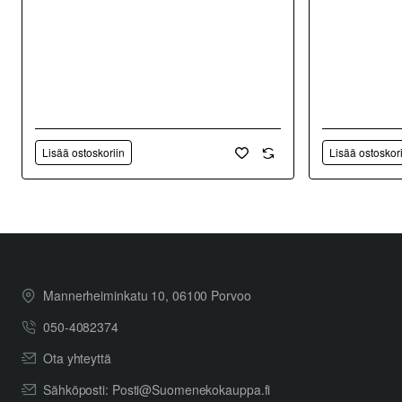
Lisää ostoskoriin
Lisää ostoskor
Mannerheiminkatu 10, 06100 Porvoo
050-4082374
Ota yhteyttä
Sähköposti: Posti@Suomenekokauppa.fi