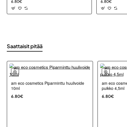
6.80€
6.80€
Saattaisit pitää
am eco cosmetics Piparminttu huulivoide
am eco cosmet
10ml
puikko 4,5ml
6.80€
6.80€