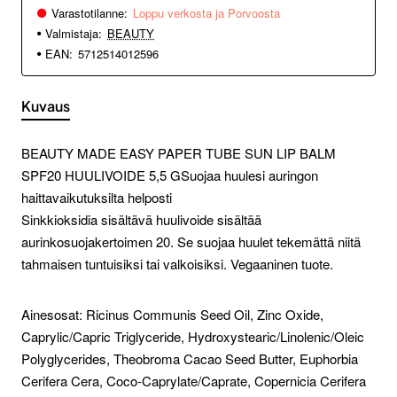
Varastotilanne:
Loppu verkosta ja Porvoosta
Valmistaja:
BEAUTY
EAN:
5712514012596
Kuvaus
BEAUTY MADE EASY PAPER TUBE SUN LIP BALM
SPF20 HUULIVOIDE 5,5 G
Suojaa huulesi auringon
haittavaikutuksilta helposti
Sinkkioksidia sisältävä huulivoide sisältää
aurinkosuojakertoimen 20. Se suojaa huulet tekemättä niitä
tahmaisen tuntuisiksi tai valkoisiksi. Vegaaninen tuote.
Ainesosat: Ricinus Communis Seed Oil, Zinc Oxide,
Caprylic/Capric Triglyceride, Hydroxystearic/Linolenic/Oleic
Polyglycerides, Theobroma Cacao Seed Butter, Euphorbia
Cerifera Cera, Coco-Caprylate/Caprate, Copernicia Cerifera