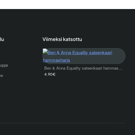
lu
Viimeksi katsottu
uppa
Ben & Anna Equality sateenkaari hammasharja
4.90€
me