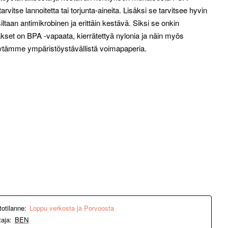
itse lannoitetta tai torjunta-aineita. Lisäksi se tarvitsee hyvin
an antimikrobinen ja erittäin kestävä. Siksi se onkin
kset on BPA -vapaata, kierrätettyä nylonia ja näin myös
tämme ympäristöystävällistä voimapaperia.
totilanne:
Loppu verkosta ja Porvoosta
taja:
BEN