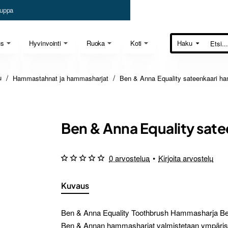
uppa
us
Hyvinvointi
Ruoka
Koti
Haku
Etsi...
Hammastahnat ja hammasharjat
Ben & Anna Equality sateenkaari h
e
Ben & Anna Equality sat
0 arvostelua
•
Kirjoita arvostelu
Kuvaus
Ben & Anna Equality Toothbrush Hammasharja B
Ben & Annan hammasharjat valmistetaan ympärist