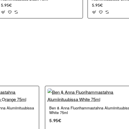
5.95€
5.95€
na Alumiinituubissa
Ben & Anna Fluorihammastahna Alumiinituubis
White 75ml
5.95€