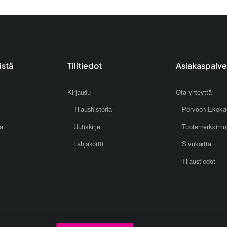
istä
Tilitiedot
Asiakaspalve
Kirjaudu
Ota yhteyttä
Tilaushistoria
Porvoon Ekoka
oa
Uutiskirje
Tuotemerkkim
Lahjakortti
Sivukartta
Tilaustiedot