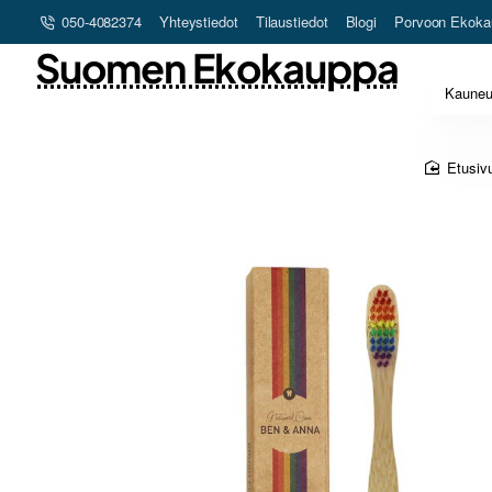
050-4082374
Yhteystiedot
Tilaustiedot
Blogi
Porvoon Ekoka
Suomen Ekokauppa
Kaune
hom