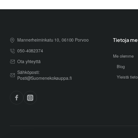
Mannerheiminkatu 10, 06100 Porvoo
Tietoja me
050-4082374
Me olemme
Ota yhteyttä
Blog
Sähköposti:
Yleistä tiet
Posti@Suomenekokauppa.fi