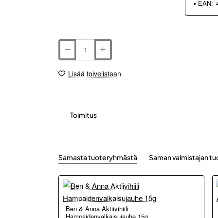
EAN:
Lisää toivelistaan
Toimitus
Samasta tuoteryhmästä
Saman valmistajan tu
Ben & Anna Aktiivihiili
Hampaidenvalkaisujauhe 15g