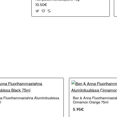
10.50€
a Fluorihammastahna Alumiinituubissa
Ben & Anna Fluorihammastah
l
Cinnamon Orange 75ml
5.95€