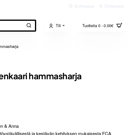
Ekokauppa
Ekokauppa
Tili
Tuotteita 0 - 0.00€
ammasharja
eenkaari hammasharja
en & Anna
öystävällisestä ja kestävän kehityksen mukaisesta FCA