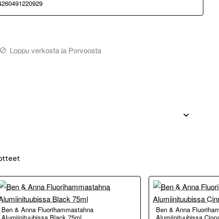
4260491220929
Loppu verkosta ja Porvoosta
otteet
Ben & Anna Fluorihammastahna
Ben & Anna Fluoriha
Alumiinituubissa Black 75ml
Alumiinituubissa Cin