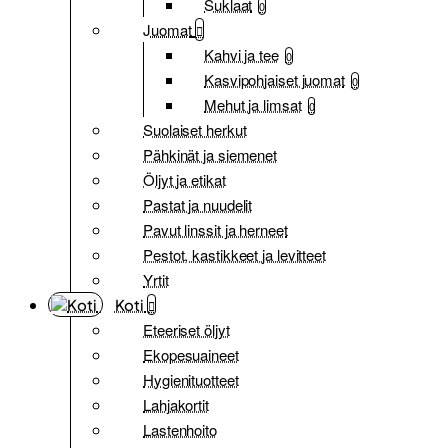
Suklaat
0
Juomat
Kahvi ja tee
0
Kasvipohjaiset juomat
0
Mehut ja limsat
0
Suolaiset herkut
Pähkinät ja siemenet
Öljyt ja etikat
Pastat ja nuudelit
Pavut linssit ja herneet
Pestot, kastikkeet ja levitteet
Yrtit
Koti
Eteeriset öljyt
Ekopesuaineet
Hygienituotteet
Lahjakortit
Lastenhoito