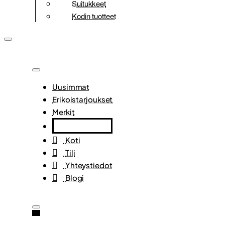
Suitukkeet
Kodin tuotteet
Uusimmat
Erikoistarjoukset
Merkit
Koti
Tili
Yhteystiedot
Blogi