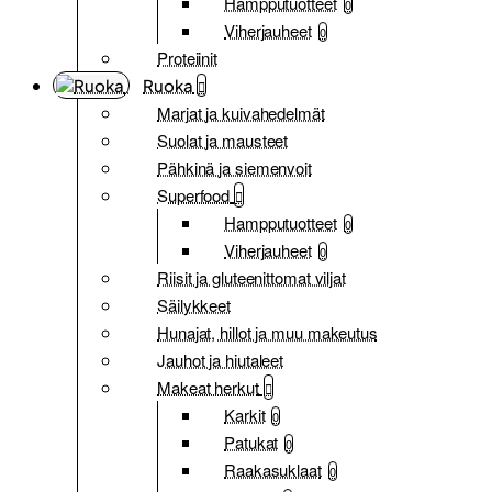
Hampputuotteet
0
Viherjauheet
0
Proteiinit
Ruoka
Marjat ja kuivahedelmät
Suolat ja mausteet
Pähkinä ja siemenvoit
Superfood
Hampputuotteet
0
Viherjauheet
0
Riisit ja gluteenittomat viljat
Säilykkeet
Hunajat, hillot ja muu makeutus
Jauhot ja hiutaleet
Makeat herkut
Karkit
0
Patukat
0
Raakasuklaat
0