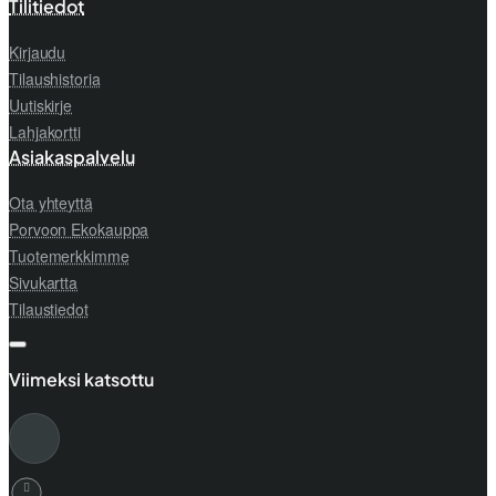
Tilitiedot
Kirjaudu
Tilaushistoria
Uutiskirje
Lahjakortti
Asiakaspalvelu
Ota yhteyttä
Porvoon Ekokauppa
Tuotemerkkimme
Sivukartta
Tilaustiedot
Viimeksi katsottu