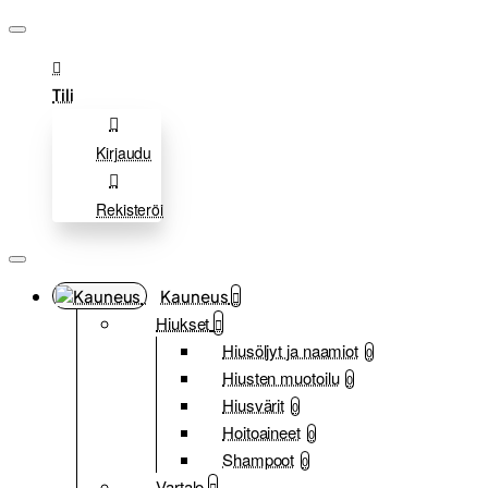
Tili
Kirjaudu
Rekisteröi
Kauneus
Hiukset
Hiusöljyt ja naamiot
0
Hiusten muotoilu
0
Hiusvärit
0
Hoitoaineet
0
Shampoot
0
Vartalo