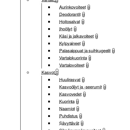
Aurinkovoiteet
0
Deodorantit
0
Hoitosalvat
0
Ihoöljyt
0
Käsi ja jalkavoiteet
0
Kylpyaineet
0
Palasaippuat ja suihkugeelit
0
Vartalokuorinta
0
Vartalovoiteet
0
Kasvot
Huulirasvat
0
Kasvoöljyt ja -seerumit
0
Kasvovedet
0
Kuorinta
0
Naamiot
0
Puhdistus
0
Sävyttävät
0