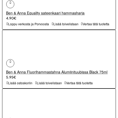
Ben & Anna Equality sateenkaari hammasharja
4.90€
Loppu verkosta ja Porvoosta
Lisää toivelistaan
Vertaa tätä tuotetta
Ben & Anna Fluorihammastahna Alumiinituubissa Black 75ml
5.95€
Lisää ostoskoriin
Lisää toivelistaan
Vertaa tätä tuotetta