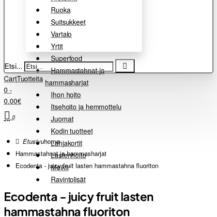
Ruoka
Suitsukkeet
Vartalo
Yrtit
Superfood
Etsi...
Hammastahnat ja
Cart
Tuotteita
hammasharjat
0 -
Ihon hoito
0.00€
Itsehoito ja hemmottelu
0
Juomat
Kodin tuotteet
home
Lahjakortit
Hammastahnat ja hammasharjat
Lastenhoito
Ecodenta - juicy fruit lasten hammastahna fluoriton
Meikit
Ravintolisät
Ecodenta - juicy fruit lasten
hammastahna fluoriton