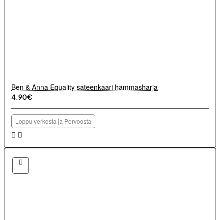
Ben & Anna Equality sateenkaari hammasharja
4.90€
Loppu verkosta ja Porvoosta