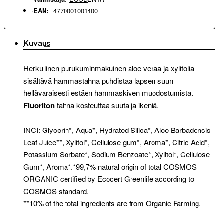
EAN:
4770001001400
Kuvaus
Herkullinen purukuminmakuinen aloe veraa ja xylitolia
sisältävä hammastahna puhdistaa lapsen suun
hellävaraisesti estäen hammaskiven muodostumista.
Fluoriton
tahna kosteuttaa suuta ja ikeniä.
INCI: Glycerin*, Aqua*, Hydrated Silica*, Aloe Barbadensis
Leaf Juice**, Xylitol*, Cellulose gum*, Aroma*, Citric Acid*,
Potassium Sorbate*, Sodium Benzoate*, Xylitol*, Cellulose
Gum*, Aroma*.*99,7% natural origin of total COSMOS
ORGANIC certified by Ecocert Greenlife according to
COSMOS standard.
**10% of the total ingredients are from Organic Farming.