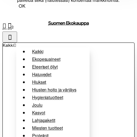
palvelua sekä (halutessasi) kohdentaa markkinointia.
OK
Suomen Ekokauppa
0
Kaikki
Kaikki
Ekopesuaineet
Eteeriset öljyt
Hajuvedet
Hiukset
Hiusten hoito ja värjäys
Hygieniatuotteet
Joulu
Kasvot
Lahjapaketit
Miesten tuotteet
Proteiinit