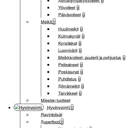
Silmänympärysvoiteet
0
Yövoiteet
0
Päivävoiteet
0
Meikit
Huulimeikit
0
Kulmakynät
0
Kynsilakat
0
Luomivärit
0
Meikkivoiteet, puuterit ja pohjustus
0
Peiteaineet
0
Poskipunat
0
Puhdistus
0
Silmämeikit
0
Tarvikkeet
0
Miesten tuotteet
Hyvinvointi
Ravintolisät
Superfood