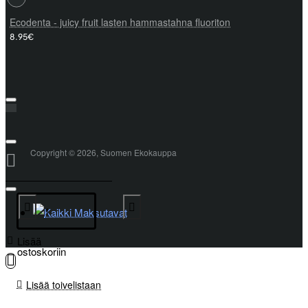
Ecodenta - juicy fruit lasten hammastahna fluoriton
8.95€
Copyright © 2026, Suomen Ekokauppa
Lisää
ostoskoriin
Lisää toivelistaan