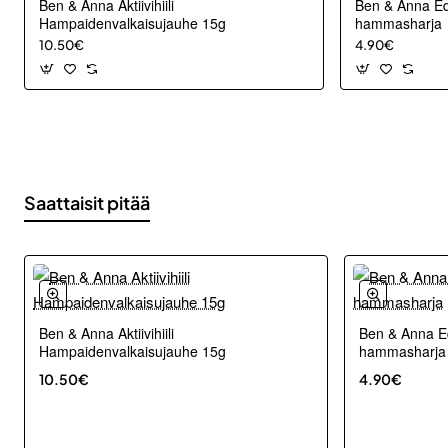
Ben & Anna Aktiivihiili
Ben & Anna Eq
Hampaidenvalkaisujauhe 15g
hammasharja
10.50€
4.90€
Saattaisit pitää
Ben & Anna Aktiivihiili
Ben & Anna Eq
Hampaidenvalkaisujauhe 15g
hammasharja
10.50€
4.90€