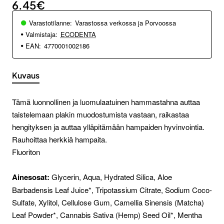
6.45€
Varastotilanne:
Varastossa verkossa ja Porvoossa
Valmistaja:
ECODENTA
EAN:
4770001002186
Kuvaus
Tämä luonnollinen ja luomulaatuinen hammastahna auttaa
taistelemaan plakin muodostumista vastaan, raikastaa
hengityksen ja auttaa ylläpitämään hampaiden hyvinvointia.
Rauhoittaa herkkiä hampaita.
Fluoriton
Ainesosat:
Glycerin, Aqua, Hydrated Silica, Aloe
Barbadensis Leaf Juice*, Tripotassium Citrate, Sodium Coco-
Sulfate, Xylitol, Cellulose Gum, Camellia Sinensis (Matcha)
Leaf Powder*, Cannabis Sativa (Hemp) Seed Oil*, Mentha