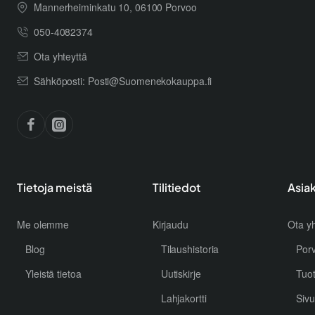
Mannerheiminkatu 10, 06100 Porvoo
050-4082374
Ota yhteyttä
Sähköposti: Posti@Suomenekokauppa.fi
Tietoja meistä
Tilitiedot
Asia
Me olemme
Kirjaudu
Ota yh
Blog
Tilaushistoria
Por
Yleistä tietoa
Uutiskirje
Tuo
Lahjakortti
Sivu