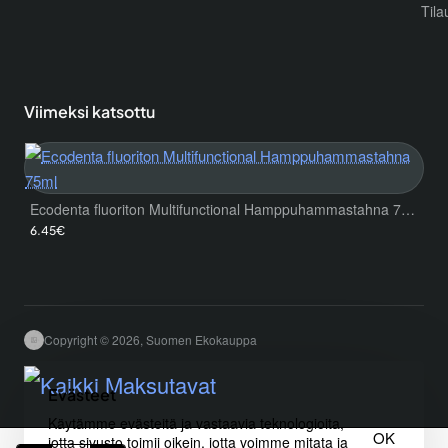
Tila
Viimeksi katsottu
Ecodenta fluoriton Multifunctional Hamppuhammastahna 75ml
6.45€
Copyright © 2026, Suomen Ekokauppa
Evästeet
Käytämme evästeitä ja vastaavia teknologioita,
OK
jotta sivusto toimii oikein, jotta voimme mitata ja