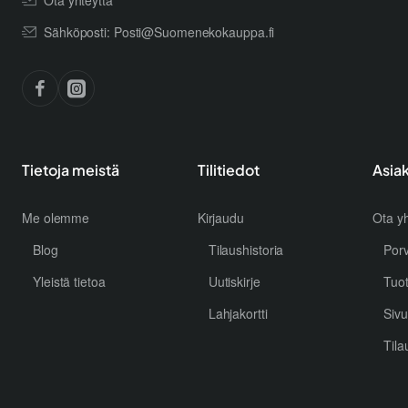
Sähköposti: Posti@Suomenekokauppa.fi
Tietoja meistä
Tilitiedot
Asia
Me olemme
Kirjaudu
Ota yh
Blog
Tilaushistoria
Por
Yleistä tietoa
Uutiskirje
Tuo
Lahjakortti
Sivu
Tila