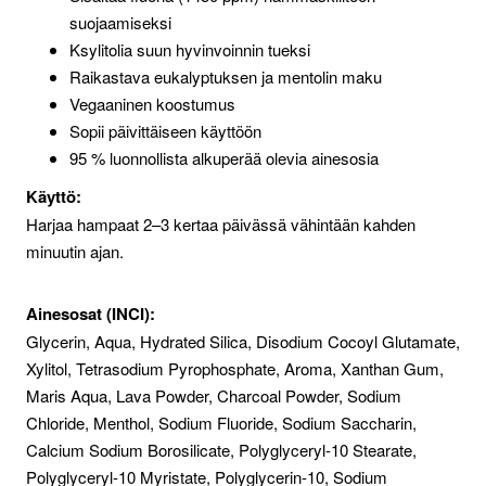
suojaamiseksi
Ksylitolia suun hyvinvoinnin tueksi
Raikastava eukalyptuksen ja mentolin maku
Vegaaninen koostumus
Sopii päivittäiseen käyttöön
95 % luonnollista alkuperää olevia ainesosia
Käyttö:
Harjaa hampaat 2–3 kertaa päivässä vähintään kahden
minuutin ajan.
Ainesosat (INCI):
Glycerin, Aqua, Hydrated Silica, Disodium Cocoyl Glutamate,
Xylitol, Tetrasodium Pyrophosphate, Aroma, Xanthan Gum,
Maris Aqua, Lava Powder, Charcoal Powder, Sodium
Chloride, Menthol, Sodium Fluoride, Sodium Saccharin,
Calcium Sodium Borosilicate, Polyglyceryl-10 Stearate,
Polyglyceryl-10 Myristate, Polyglycerin-10, Sodium