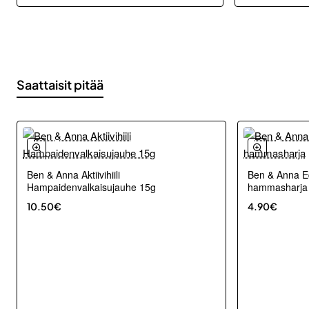
Saattaisit pitää
Ben & Anna Aktiivihiili
Ben & Anna Eq
Hampaidenvalkaisujauhe 15g
hammasharja
10.50€
4.90€