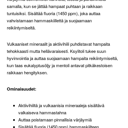
samalla, kun se jättää hampaat puhtaan ja raikkaan
tuntuisiksi. Sisältää fluoria (1450 ppm), joka auttaa
vahvistamaan hammaskiillettä ja suojaamaan
reikiintymiseltä.
Vulkaaniset mineraalit ja aktiivihiili puhdistavat hampaita
tehokkaasti mutta hellävaraisesti. Ksylitoli tukee suun
hyvinvointia ja auttaa suojaamaan hampaita reikiintymiseltä,
kun taas eukalyptusöljy ja mentoli antavat pitkäkestoisen
raikkaan hengityksen.
Ominaisuudet:
Aktiivihiiltä ja vulkaanisia mineraaleja sisältävä
valkaiseva hammastahna
Auttaa poistamaan pinnallisia värjäymiä
Sisältää fluoria (1450 ppm) hammaskiilteen