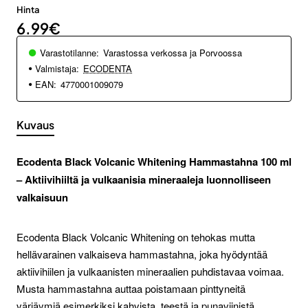
Hinta
6.99€
Varastotilanne:
Varastossa verkossa ja Porvoossa
Valmistaja:
ECODENTA
EAN:
4770001009079
Kuvaus
Ecodenta Black Volcanic Whitening Hammastahna 100 ml
– Aktiivihiiltä ja vulkaanisia mineraaleja luonnolliseen
valkaisuun
Ecodenta Black Volcanic Whitening on tehokas mutta
hellävarainen valkaiseva hammastahna, joka hyödyntää
aktiivihiilen ja vulkaanisten mineraalien puhdistavaa voimaa.
Musta hammastahna auttaa poistamaan pinttyneitä
värjäymiä esimerkiksi kahvista, teestä ja punaviinistä