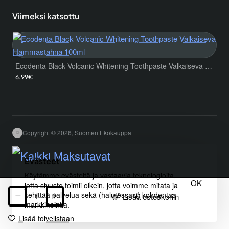
Viimeksi katsottu
Ecodenta Black Volcanic Whitening Toothpaste Valkaiseva Hammastahna 100ml
6.99€
Copyright © 2026, Suomen Ekokauppa
Evästeet
Käytämme evästeitä ja vastaavia teknologioita,
OK
jotta sivusto toimii oikein, jotta voimme mitata ja
kehittää palvelua sekä (halutessasi) kohdentaa
Lisää ostoskoriin
markkinointia.
Lisää toivelistaan