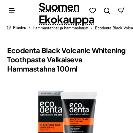
Suomen
Ekokauppa
Hammastahnat ja hammasharjat
Ecodenta Black Volc
home
Ecodenta Black Volcanic Whitening
Toothpaste Valkaiseva
Hammastahna 100ml