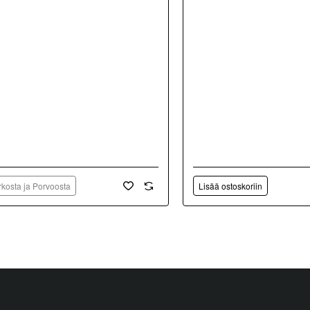
kosta ja Porvoosta
Lisää ostoskoriin