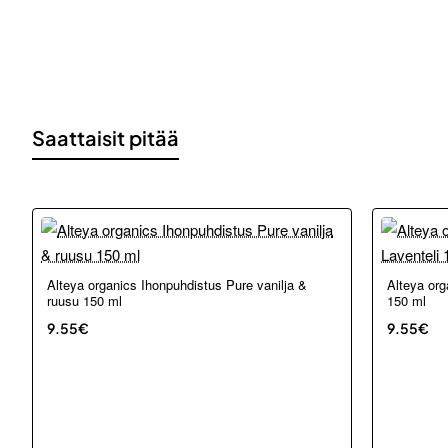
Saattaisit pitää
Loppu verkosta ja Porvoosta
Loppu ver
Alteya organics Ihonpuhdistus Pure vanilja &
Alteya org
ruusu 150 ml
150 ml
9.55€
9.55€