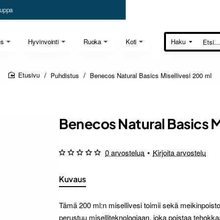
uppa
us
Hyvinvointi
Ruoka
Koti
Haku
Etsi...
Puhdistus
Benecos Natural Basics Misellivesi 200 ml
home
Benecos Natural Basics Mi
0 arvostelua
•
Kirjoita arvostelu
Kuvaus
Tämä 200 ml:n misellivesi toimii sekä meikinpois
perustuu miselliteknologiaan, joka poistaa tehokkaa