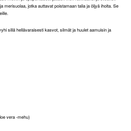
 merisuolaa, jotka auttavat poistamaan talia ja öljyä iholta. Se
ille.
hi sillä hellävaraisesti kasvot, silmät ja huulet aamuisin ja
loe vera -mehu)