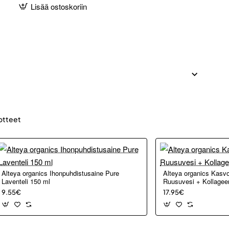
Lisää ostoskoriin
otteet
Alteya organics Ihonpuhdistusaine Pure
Alteya organics Kasv
Laventeli 150 ml
Ruusuvesi + Kollageen
9.55€
17.95€