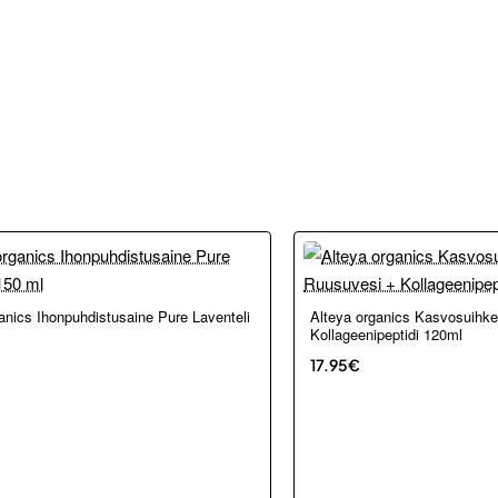
kosta ja Porvoosta
anics Ihonpuhdistusaine Pure Laventeli
Alteya organics Kasvosuihke
Kollageenipeptidi 120ml
17.95€