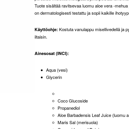
Tuote sisältää ravitsevaa luomu aloe vera -mehua ja
on dermatologisesti testattu ja sopii kaikille ihotyype
Käyttöohje:
Kostuta vanulappu misellivedellä ja pyy
iltaisin.
Ainesosat (INCI):
Aqua (vesi)
Glycerin
Coco Glucoside
Propanediol
Aloe Barbadensis Leaf Juice (luomu a
Maris Sal (merisuola)