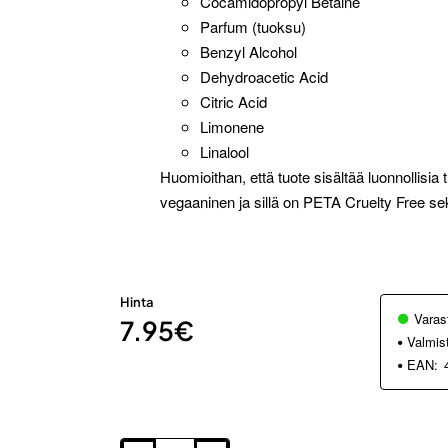
Cocamidopropyl Betaine
Parfum (tuoksu)
Benzyl Alcohol
Dehydroacetic Acid
Citric Acid
Limonene
Linalool
Huomioithan, että tuote sisältää luonnollisia
vegaaninen ja sillä on PETA Cruelty Free se
Hinta
Varas
7.95€
Valmis
EAN: