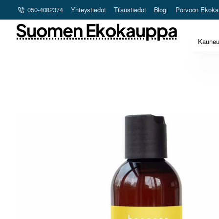
050-4082374
Yhteystiedot
Tilaustiedot
Blogi
Porvoon Ekoka
Suomen Ekokauppa
Kaune