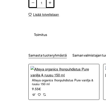
Lisää toivelistaan
Toimitus
Samasta tuoteryhmästä
Saman valmistajan tu
Alteya organics Ihonpuhdistus Pure vanilja &
ruusu 150 ml
9.55€