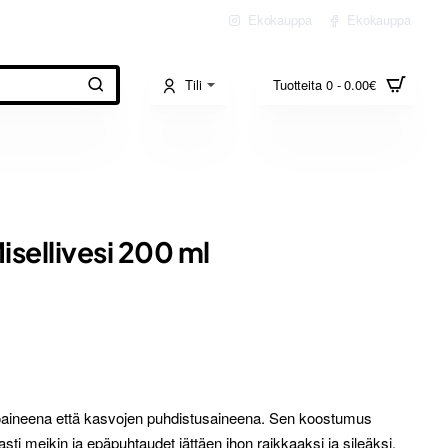
Ekokauppa
Ekokauppa
Tili
Tuotteita 0 - 0.00€
sellivesi 200 ml
toaineena että kasvojen puhdistusaineena. Sen koostumus
sti meikin ja epäpuhtaudet jättäen ihon raikkaaksi ja sileäksi.