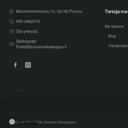
Mannerheiminkatu 10, 06100 Porvoo
Tietoja me
050-4082374
Me olemme
Ota yhteyttä
Blog
Sähköposti:
Yleistä tiet
Posti@Suomenekokauppa.fi
Copyright © 2026, Suomen Ekokauppa
Evästeet