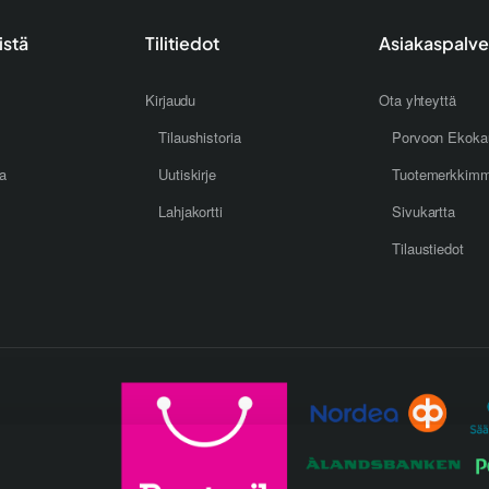
istä
Tilitiedot
Asiakaspalve
Kirjaudu
Ota yhteyttä
Tilaushistoria
Porvoon Ekoka
oa
Uutiskirje
Tuotemerkkim
Lahjakortti
Sivukartta
Tilaustiedot