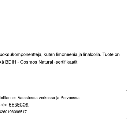
 tuoksukomponentteja, kuten limoneenia ja linaloolia. Tuote on
kä BDIH - Cosmos Natural -sertifikaatit.
totilanne:
Varastossa verkossa ja Porvoossa
taja:
BENECOS
4260198098517