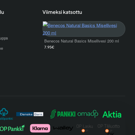
lu
Viimeksi katsottu
uppa
Benecos Natural Basics Misellivesi 200 ml
7.95€
me
OK