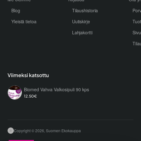
Blog
Tilaushistoria
Por
Yleistä tietoa
Uutiskirje
Tuo
Lahjakortti
Sivu
Tila
Viimeksi katsottu
Biomed Vahva Valkosipuli 90 kps
12.50€
Copyright © 2026, Suomen Ekokauppa