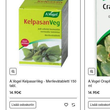
A.Vogel Orapi
A.Vogel KelpasanVeg - Merilevätabletti 150
ml
tabl.
14.95€
14.90€
Lisää ostoskoriin
Lisää ostoskor