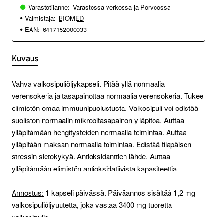
Varastotilanne:
Varastossa verkossa ja Porvoossa
Valmistaja:
BIOMED
EAN:
6417152000033
Kuvaus
Vahva valkosipuliöljykapseli. Pitää yllä normaalia
verensokeria ja tasapainottaa normaalia verensokeria. Tukee
elimistön omaa immuunipuolustusta. Valkosipuli voi edistää
suoliston normaalin mikrobitasapainon ylläpitoa. Auttaa
ylläpitämään hengitysteiden normaalia toimintaa. Auttaa
ylläpitään maksan normaalia toimintaa. Edistää tilapäisen
stressin sietokykyä. Antioksidanttien lähde. Auttaa
ylläpitämään elimistön antioksidatiivista kapasiteettia.
Annostus:
1 kapseli päivässä. Päiväannos sisältää 1,2 mg
valkosipuliöljyuutetta, joka vastaa 3400 mg tuoretta
valkosipulia.