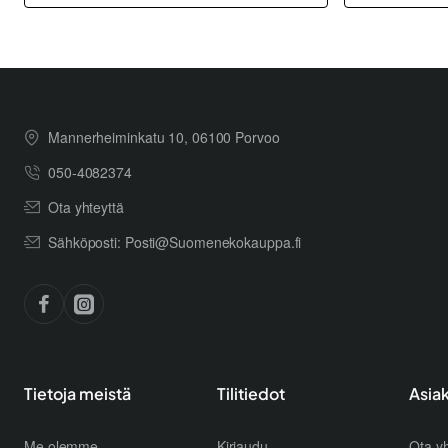
Mannerheiminkatu 10, 06100 Porvoo
050-4082374
Ota yhteyttä
Sähköposti: Posti@Suomenekokauppa.fi
Tietoja meistä
Tilitiedot
Asia
Me olemme
Kirjaudu
Ota yh