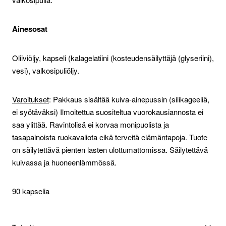
Ainesosat
Oliiviöljy, kapseli (kalagelatiini (kosteudensäilyttäjä (glyseriini),
vesi), valkosipuliöljy.
Varoitukset
: Pakkaus sisältää kuiva-ainepussin (silikageeliä,
ei syötäväksi) Ilmoitettua suositeltua vuorokausiannosta ei
saa ylittää. Ravintolisä ei korvaa monipuolista ja
tasapainoista ruokavaliota eikä terveitä elämäntapoja. Tuote
on säilytettävä pienten lasten ulottumattomissa. Säilytettävä
kuivassa ja huoneenlämmössä.
90 kapselia