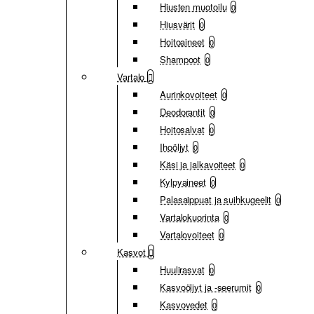
Hiusten muotoilu
0
Hiusvärit
0
Hoitoaineet
0
Shampoot
0
Vartalo
Aurinkovoiteet
0
Deodorantit
0
Hoitosalvat
0
Ihoöljyt
0
Käsi ja jalkavoiteet
0
Kylpyaineet
0
Palasaippuat ja suihkugeelit
0
Vartalokuorinta
0
Vartalovoiteet
0
Kasvot
Huulirasvat
0
Kasvoöljyt ja -seerumit
0
Kasvovedet
0