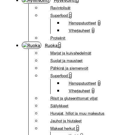
Hyvinvointi
Ravintolisät
Superfood
Hampputuotteet
0
Viherjauheet
0
Proteiinit
Ruoka
Marjat ja kuivahedelmät
Suolat ja mausteet
Pähkinä ja siemenvoit
Superfood
Hampputuotteet
0
Viherjauheet
0
Riisit ja gluteenittomat viljat
Säilykkeet
Hunajat, hillot ja muu makeutus
Jauhot ja hiutaleet
Makeat herkut