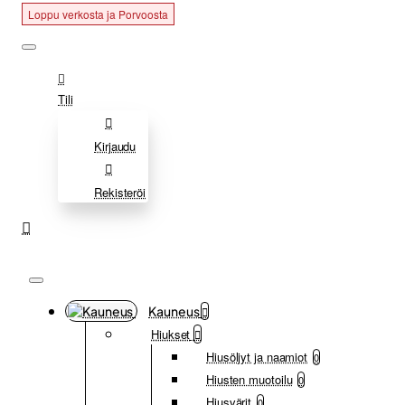
Loppu verkosta ja Porvoosta
Loppu verkosta ja Porvoosta
Loppu verkosta ja Porvoosta
Tili
Kirjaudu
Rekisteröi
Kauneus
Hiukset
Hiusöljyt ja naamiot
0
Hiusten muotoilu
0
Hiusvärit
0