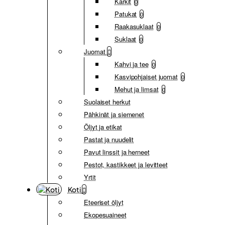
Karkit
0
Patukat
0
Raakasuklaat
0
Suklaat
0
Juomat
Kahvi ja tee
0
Kasvipohjaiset juomat
0
Mehut ja limsat
0
Suolaiset herkut
Pähkinät ja siemenet
Öljyt ja etikat
Pastat ja nuudelit
Pavut linssit ja herneet
Pestot, kastikkeet ja levitteet
Yrtit
Koti
Eteeriset öljyt
Ekopesuaineet