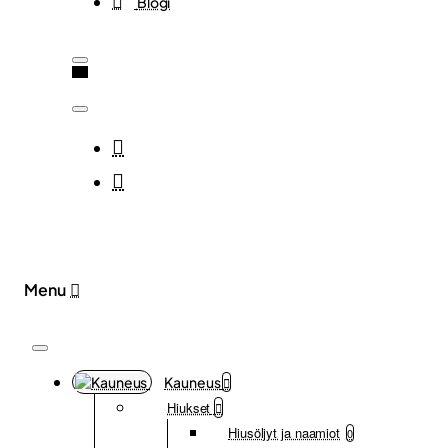
Blogi
Kauneus
Hiukset
Hiusöljyt ja naamiot
0