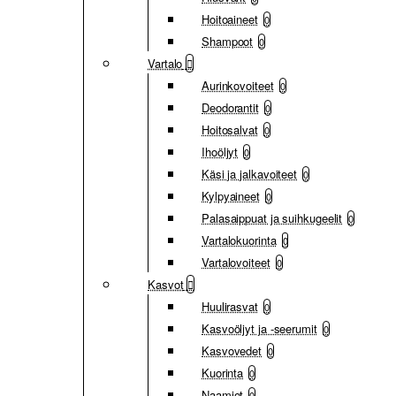
Hoitoaineet
0
Shampoot
0
Vartalo
Aurinkovoiteet
0
Deodorantit
0
Hoitosalvat
0
Ihoöljyt
0
Käsi ja jalkavoiteet
0
Kylpyaineet
0
Palasaippuat ja suihkugeelit
0
Vartalokuorinta
0
Vartalovoiteet
0
Kasvot
Huulirasvat
0
Kasvoöljyt ja -seerumit
0
Kasvovedet
0
Kuorinta
0
Naamiot
0