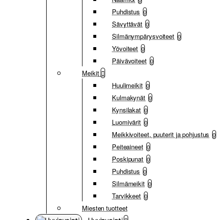
Puhdistus
0
Sävyttävät
0
Silmänympärysvoiteet
0
Yövoiteet
0
Päivävoiteet
0
Meikit
Huulimeikit
0
Kulmakynät
0
Kynsilakat
0
Luomivärit
0
Meikkivoiteet, puuterit ja pohjustus
0
Peiteaineet
0
Poskipunat
0
Puhdistus
0
Silmämeikit
0
Tarvikkeet
0
Miesten tuotteet