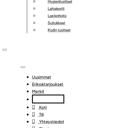
Hygienituotteet
Lahjakortit
Lastenhoito
Suitukkeet
Kodin tuotteet
Uusimmat
Erikoistarjoukset
Merkit
Koti
Tili
Yhteystiedot