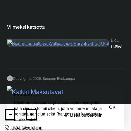
Viimeksi katsottu
Biosun rauhoittava Wellbalance -korvakynttilä 2 kpl
11.95€
Copyright © 2026, Suomen Ekokauppa
Evästeet
Käytämme evästeitä ja vastaavia teknologioita,
OK
jotta sivusto toimii oikein, jotta voimme mitata ja
kehittää palvelua sekä (halutessasi) kohdentaa
Lisää ostoskoriin
markkinointia.
Lisää toivelistaan