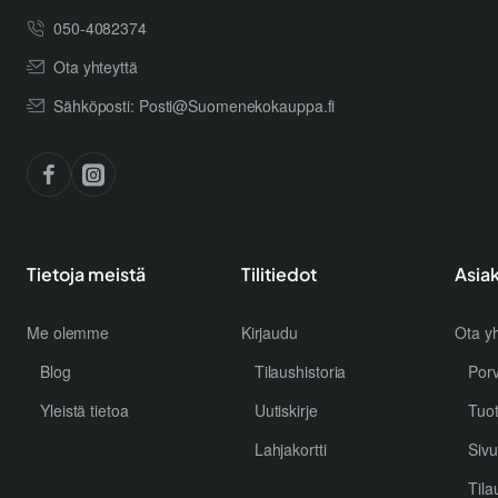
050-4082374
Ota yhteyttä
Sähköposti: Posti@Suomenekokauppa.fi
Tietoja meistä
Tilitiedot
Asia
Me olemme
Kirjaudu
Ota yh
Blog
Tilaushistoria
Por
Yleistä tietoa
Uutiskirje
Tuo
Lahjakortti
Sivu
Tila