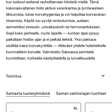
kun tuoksut auttavat rauhoittamaan kiireistä mieltä. Tämä
kokonaisvaltainen hoito aktivoi verenkiertoa ja lymfanesteen
liikkumista, tukee korvahygieniaa ja voi helpottaa korvavahan
irtoamista. Käyttö tuo syvää rentoutumista, auttaen
esimerkiksi stressiin, univaikeuksiin tai hermorasitukseen.
Sopii koko perheelle, myös lapsille — kunhan lapsi pysyy
paikallaan hoidon ajan ja ei pelkää liekkiä. Yksi pakkaus
sisältää kaksi korvakynttilää — riittävästi yhdelle hoitohetkelle
kummallekin korvalle. Valmistettu Saksassa perinteitä
kunnioittaen, korkealla käsityötaidolla ja turvallisuudella
Toimitus
Samasta tuoteryhmästä
Saman valmistajan tuotteet
Aqua