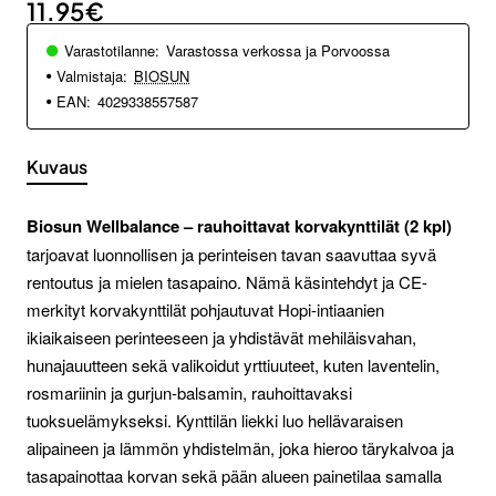
11.95€
Varastotilanne:
Varastossa verkossa ja Porvoossa
Valmistaja:
BIOSUN
EAN:
4029338557587
Kuvaus
Biosun Wellbalance – rauhoittavat korvakynttilät (2 kpl)
tarjoavat luonnollisen ja perinteisen tavan saavuttaa syvä
rentoutus ja mielen tasapaino. Nämä käsintehdyt ja CE-
merkityt korvakynttilät pohjautuvat Hopi-intiaanien
ikiaikaiseen perinteeseen ja yhdistävät mehiläisvahan,
hunajauutteen sekä valikoidut yrttiuuteet, kuten laventelin,
rosmariinin ja gurjun-balsamin, rauhoittavaksi
tuoksuelämykseksi. Kynttilän liekki luo hellävaraisen
alipaineen ja lämmön yhdistelmän, joka hieroo tärykalvoa ja
tasapainottaa korvan sekä pään alueen painetilaa samalla