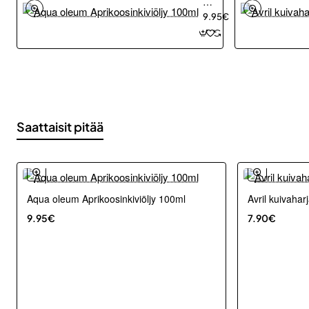
oleum
Aprikoosinkiviöljy
9.95€
100ml
Saattaisit pitää
Aqua oleum Aprikoosinkiviöljy 100ml
Avril kuivahar
9.95€
7.90€