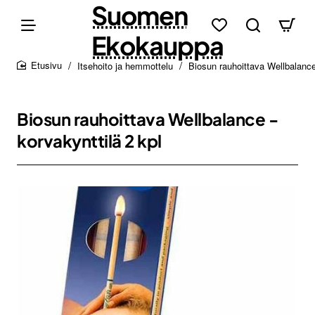
Suomen
Ekokauppa
Itsehoito ja hemmottelu
Biosun rauhoittava Wellbalance 
home
Biosun rauhoittava Wellbalance -
korvakynttilä 2 kpl