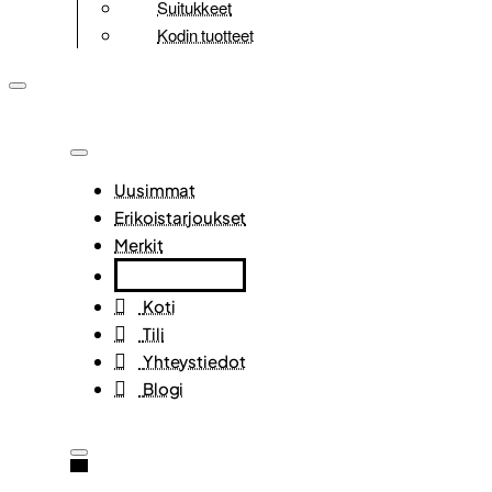
Suitukkeet
Kodin tuotteet
Uusimmat
Erikoistarjoukset
Merkit
Koti
Tili
Yhteystiedot
Blogi