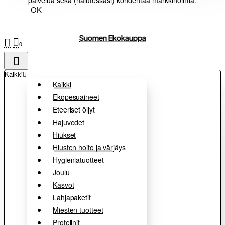
palvelua sekä (halutessasi) kohdentaa markkinointia.
OK
Suomen Ekokauppa
0
Kaikki
Kaikki
Ekopesuaineet
Eteeriset öljyt
Hajuvedet
Hiukset
Hiusten hoito ja värjäys
Hygieniatuotteet
Joulu
Kasvot
Lahjapaketit
Miesten tuotteet
Proteiinit