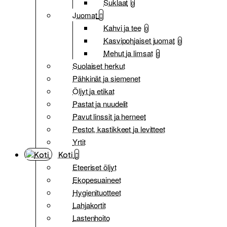
Suklaat
0
Juomat
Kahvi ja tee
0
Kasvipohjaiset juomat
0
Mehut ja limsat
0
Suolaiset herkut
Pähkinät ja siemenet
Öljyt ja etikat
Pastat ja nuudelit
Pavut linssit ja herneet
Pestot, kastikkeet ja levitteet
Yrtit
Koti
Eteeriset öljyt
Ekopesuaineet
Hygienituotteet
Lahjakortit
Lastenhoito