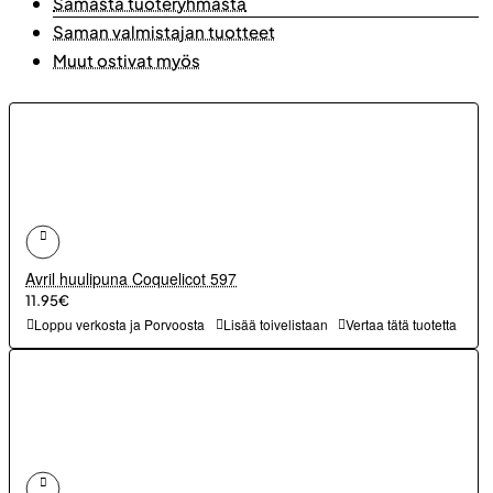
Samasta tuoteryhmästä
Saman valmistajan tuotteet
Muut ostivat myös
Avril huulipuna Coquelicot 597
11.95€
Loppu verkosta ja Porvoosta
Lisää toivelistaan
Vertaa tätä tuotetta