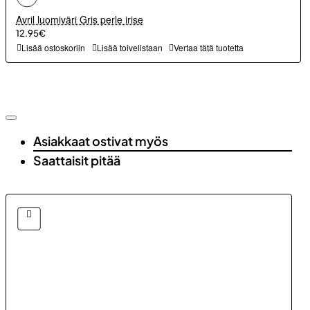
Avril luomiväri Gris perle irise
12.95€
Lisää ostoskoriin
Lisää toivelistaan
Vertaa tätä tuotetta
Asiakkaat ostivat myös
Saattaisit pitää