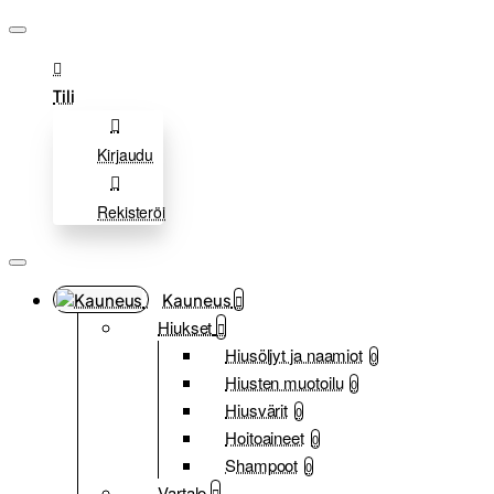
Tili
Kirjaudu
Rekisteröi
Kauneus
Hiukset
Hiusöljyt ja naamiot
0
Hiusten muotoilu
0
Hiusvärit
0
Hoitoaineet
0
Shampoot
0
Vartalo