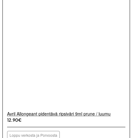
Avril Allongeant pidentävä ripsiväri 9ml prune / luumu
12.90€
Loppu verkosta ja Porvoosta