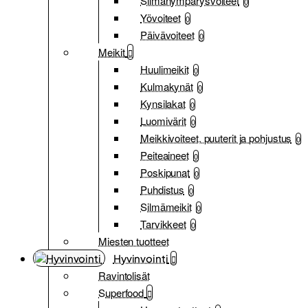
Silmänympärysvoiteet
0
Yövoiteet
0
Päivävoiteet
0
Meikit
Huulimeikit
0
Kulmakynät
0
Kynsilakat
0
Luomivärit
0
Meikkivoiteet, puuterit ja pohjustus
0
Peiteaineet
0
Poskipunat
0
Puhdistus
0
Silmämeikit
0
Tarvikkeet
0
Miesten tuotteet
Hyvinvointi
Ravintolisät
Superfood