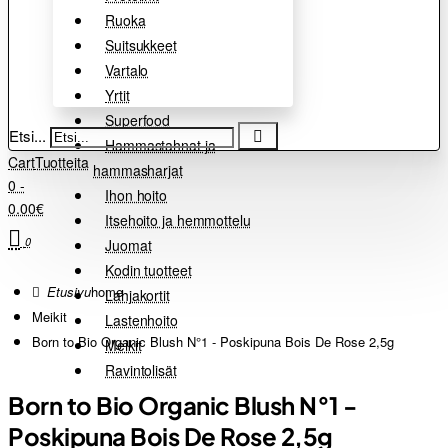
Ruoka
Suitsukkeet
Vartalo
Yrtit
Superfood
Etsi...
Hammastahnat ja
Cart
Tuotteita
hammasharjat
0 -
Ihon hoito
0.00€
Itsehoito ja hemmottelu
0
Juomat
Kodin tuotteet
home
Lahjakortit
Meikit
Lastenhoito
Born to Bio Organic Blush N°1 - Poskipuna Bois De Rose 2,5g
Meikit
Ravintolisät
Born to Bio Organic Blush N°1 -
Poskipuna Bois De Rose 2,5g