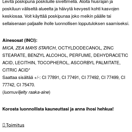
Levitä poskipuna poskiluille siveltimellä. Aloita hiusrajan ja
poskiluun väliseltä alueelta ja häivytä kevyesti kohti kasvojen
keskiosaa. Voit käyttää poskipunaa joko meikin päälle tai
sellaisenaan paljaalle iholle luonnollisen lopputuloksen saamiseksi.
Ainesosat (INCI):
MICA, ZEA MAYS STARCH
, OCTYLDODECANOL, ZINC
STEARATE, BENZYL ALCOHOL, PERFUME, DEHYDRACETIC
ACID, LECITHIN, TOCOPHEROL, ASCORBYL PALMITATE,
CITRIC ACID*
Saattaa sisältää +/-: CI 77891, CI 77491, CI 77492, CI 77499, CI
77742, CI 75470.
(
luomuviljelty raaka-aine
)
Korosta luonnollista kauneuttasi ja anna ihosi hehkua!
Toimitus