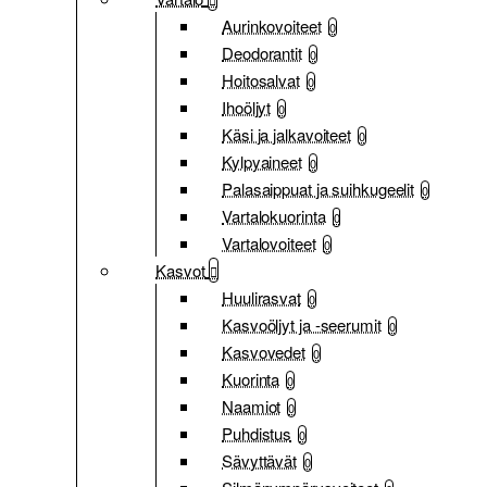
Aurinkovoiteet
0
Deodorantit
0
Hoitosalvat
0
Ihoöljyt
0
Käsi ja jalkavoiteet
0
Kylpyaineet
0
Palasaippuat ja suihkugeelit
0
Vartalokuorinta
0
Vartalovoiteet
0
Kasvot
Huulirasvat
0
Kasvoöljyt ja -seerumit
0
Kasvovedet
0
Kuorinta
0
Naamiot
0
Puhdistus
0
Sävyttävät
0