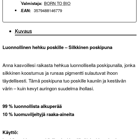
Valmistaja:
BORN TO BIO
EAN:
3579488146779
Kuvaus
Luonnollinen hehku poskille – Silkkinen poskipuna
Anna kasvoillesi raikasta hehkua luonnollisella poskipunalla, jonka
silkkinen koostumus ja runsas pigmentti sulautuvat ihoon
täydellisesti. Tämä poskipuna tuo poskille kauniin ja kestävän
värin – kuin kevyt auringon suudelma ihollasi.
99 % luonnollista alkuperää
10 % luomuviljeltyjä raaka-aineita
Käyttö: