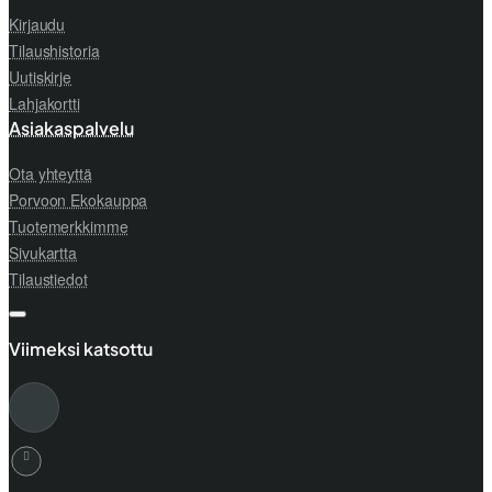
Kirjaudu
Tilaushistoria
Uutiskirje
Lahjakortti
Asiakaspalvelu
Ota yhteyttä
Porvoon Ekokauppa
Tuotemerkkimme
Sivukartta
Tilaustiedot
Viimeksi katsottu