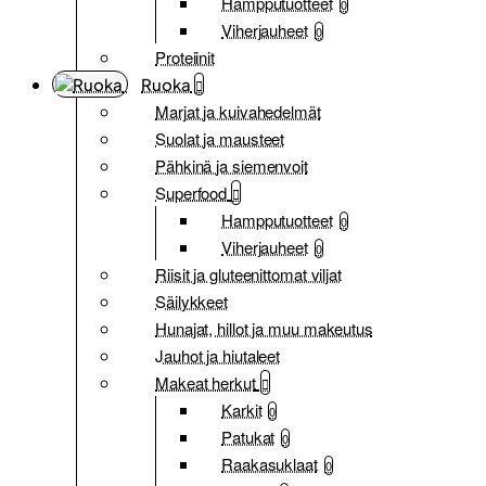
Hampputuotteet
0
Viherjauheet
0
Proteiinit
Ruoka
Marjat ja kuivahedelmät
Suolat ja mausteet
Pähkinä ja siemenvoit
Superfood
Hampputuotteet
0
Viherjauheet
0
Riisit ja gluteenittomat viljat
Säilykkeet
Hunajat, hillot ja muu makeutus
Jauhot ja hiutaleet
Makeat herkut
Karkit
0
Patukat
0
Raakasuklaat
0