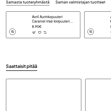
Samasta tuoteryhmästä
Saman valmistajan tuotteet
Avril Aurinkopuuteri
Caramel irisé kivipuuteri
täyttöpakkaus
8.90€
Saattaisit pitää