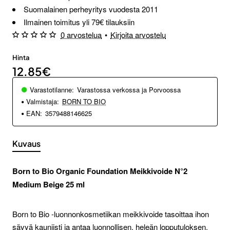
Suomalainen perheyritys vuodesta 2011
Ilmainen toimitus yli 79€ tilauksiin
0 arvostelua
•
Kirjoita arvostelu
Hinta
12.85€
Varastotilanne:
Varastossa verkossa ja Porvoossa
Valmistaja:
BORN TO BIO
EAN:
3579488146625
Kuvaus
Born to Bio Organic Foundation Meikkivoide N°2
Medium Beige 25 ml
Born to Bio -luonnonkosmetiikan meikkivoide tasoittaa ihon
sävyä kauniisti ja antaa luonnollisen, heleän lopputuloksen.