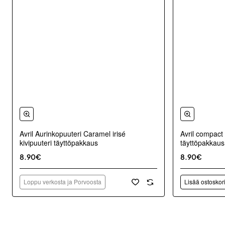
Avril Aurinkopuuteri Caramel irisé
Avril compact
kivipuuteri täyttöpakkaus
täyttöpakkaus
8.90€
8.90€
Loppu verkosta ja Porvoosta
Lisää ostoskor