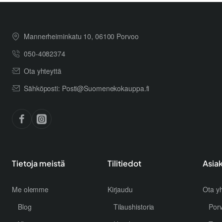
Mannerheiminkatu 10, 06100 Porvoo
050-4082374
Ota yhteyttä
Sähköposti: Posti@Suomenekokauppa.fi
Tietoja meistä
Tilitiedot
Asia
Me olemme
Kirjaudu
Ota yh
Blog
Tilaushistoria
Por