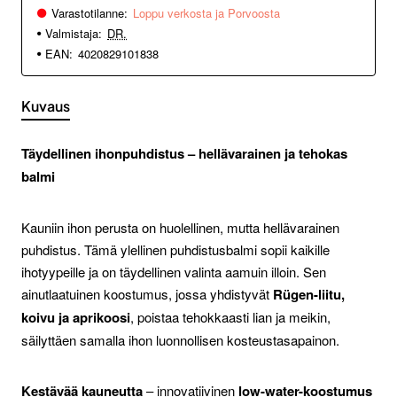
Varastotilanne:
Loppu verkosta ja Porvoosta
Valmistaja:
DR.
EAN:
4020829101838
Kuvaus
Täydellinen ihonpuhdistus – hellävarainen ja tehokas
balmi
Kauniin ihon perusta on huolellinen, mutta hellävarainen
puhdistus. Tämä ylellinen puhdistusbalmi sopii kaikille
ihotyypeille ja on täydellinen valinta aamuin illoin. Sen
ainutlaatuinen koostumus, jossa yhdistyvät
Rügen-liitu,
koivu ja aprikoosi
, poistaa tehokkaasti lian ja meikin,
säilyttäen samalla ihon luonnollisen kosteustasapainon.
Kestävää kauneutta
– innovatiivinen
low-water-koostumus