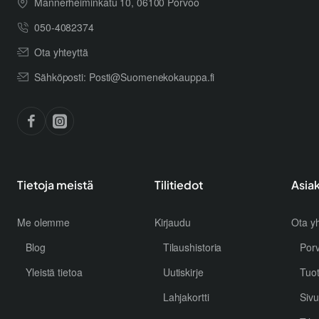
Mannerheiminkatu 10, 06100 Porvoo
050-4082374
Ota yhteyttä
Sähköposti: Posti@Suomenekokauppa.fi
Tietoja meistä
Tilitiedot
Asia
Me olemme
Kirjaudu
Ota yh
Blog
Tilaushistoria
Por
Yleistä tietoa
Uutiskirje
Tuo
Lahjakortti
Sivu