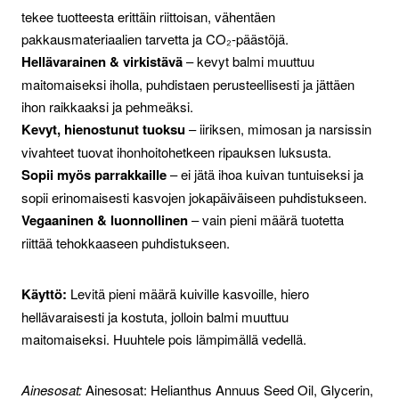
tekee tuotteesta erittäin riittoisan, vähentäen
pakkausmateriaalien tarvetta ja CO₂-päästöjä.
Hellävarainen & virkistävä
– kevyt balmi muuttuu
maitomaiseksi iholla, puhdistaen perusteellisesti ja jättäen
ihon raikkaaksi ja pehmeäksi.
Kevyt, hienostunut tuoksu
– iiriksen, mimosan ja narsissin
vivahteet tuovat ihonhoitohetkeen ripauksen luksusta.
Sopii myös parrakkaille
– ei jätä ihoa kuivan tuntuiseksi ja
sopii erinomaisesti kasvojen jokapäiväiseen puhdistukseen.
Vegaaninen & luonnollinen
– vain pieni määrä tuotetta
riittää tehokkaaseen puhdistukseen.
Käyttö:
Levitä pieni määrä kuiville kasvoille, hiero
hellävaraisesti ja kostuta, jolloin balmi muuttuu
maitomaiseksi. Huuhtele pois lämpimällä vedellä.
Ainesosat:
Ainesosat: Helianthus Annuus Seed Oil, Glycerin,