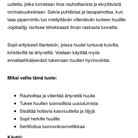
uutteita, jotka tunnetaan ihoa rauhoittavista ja elvyttävistä
ominaisuuksistaan. Salvia puhdistaa ja tasapainottaa, kun
taas piparminttu tuo miellyttävän viilentävän tunteen huulille.
Jojobaöljy ravitsee tehokkaasti ilman raskasta tunnetta.
Sopii erityisesti tilanteisiin, joissa huulet tuntuvat kuivilta,
kiristäviltä tai ärtyneiltä. Voidaan käyttää myös
ennaltaehkäisevästi tukemaan huulten hyvinvointia.
Miksi valita tämä tuote:
Rauhoittaa ja viilentää ärtyneitä huulia
Tukee huulten luonnollista uusiutumista
Sisältää hoitavia kasviuutteita ja öljyjä
Sopii herkille huulille
Sertifioitua luonnonkosmetiikkaa
Käyttö: