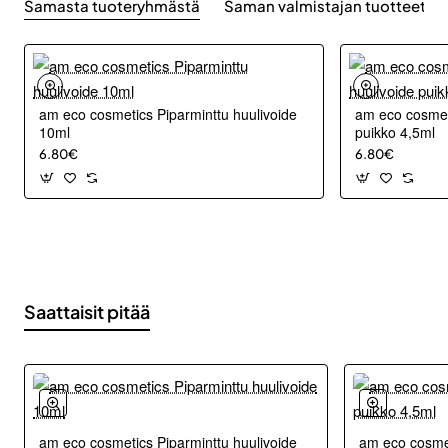
Samasta tuoteryhmästä
Saman valmistajan tuotteet
am eco cosmetics Piparminttu huulivoide
am eco cosmeti
10ml
puikko 4,5ml
6.80€
6.80€
Saattaisit pitää
am eco cosmetics Piparminttu huulivoide
am eco cosmet