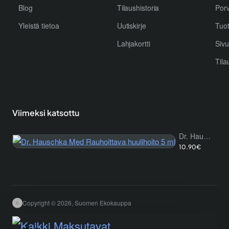
Blog
Tilaushistoria
Por
Yleistä tietoa
Uutiskirje
Tuo
Lahjakortti
Sivu
Tila
Viimeksi katsottu
Dr. Hauschka Med Rauhoittava huulihoito 5 ml
10.90€
Copyright © 2026, Suomen Ekokauppa