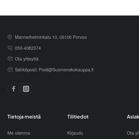
Mannerheiminkatu 10, 06100 Porvoo
050-4082374
Ota yhteyttä
Sähköposti: Posti@Suomenekokauppa.fi
Tietoja meistä
Tilitiedot
Asia
Me olemme
Kirjaudu
Ota yh