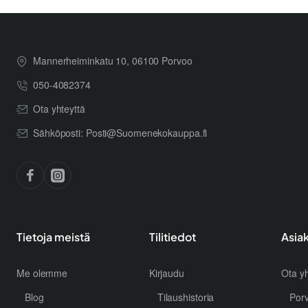
Mannerheiminkatu 10, 06100 Porvoo
050-4082374
Ota yhteyttä
Sähköposti: Posti@Suomenekokauppa.fi
Tietoja meistä
Tilitiedot
Asia
Me olemme
Kirjaudu
Ota yh
Blog
Tilaushistoria
Por