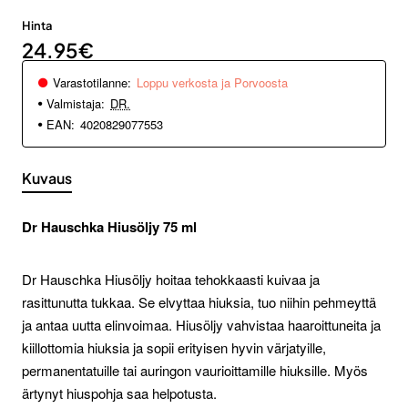
Hinta
24.95€
Varastotilanne:
Loppu verkosta ja Porvoosta
Valmistaja:
DR.
EAN:
4020829077553
Kuvaus
Dr Hauschka Hiusöljy 75 ml
Dr Hauschka Hiusöljy hoitaa tehokkaasti kuivaa ja
rasittunutta tukkaa. Se elvyttaa hiuksia, tuo niihin pehmeyttä
ja antaa uutta elinvoimaa. Hiusöljy vahvistaa haaroittuneita ja
kiillottomia hiuksia ja sopii erityisen hyvin värjatyille,
permanentatuille tai auringon vaurioittamille hiuksille. Myös
ärtynyt hiuspohja saa helpotusta.