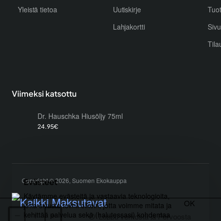
Yleistä tietoa
Uutiskirje
Tuo
Lahjakortti
Sivu
Tila
Viimeksi katsottu
Dr. Hauschka Hiusöljy 75ml
24.95€
Copyright © 2026, Suomen Ekokauppa
Evästeet
Käytämme evästeitä ja vastaavia teknologioita,
OK
jotta sivusto toimii oikein, jotta voimme mitata ja
kehittää palvelua sekä (halutessasi) kohdentaa
Loppu verkosta ja Porvoosta