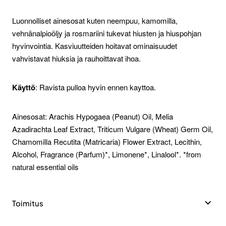
Luonnolliset ainesosat kuten neempuu, kamomilla,
vehnänalpioöljy ja rosmariini tukevat hiusten ja hiuspohjan
hyvinvointia. Kasviuutteiden hoitavat ominaisuudet
vahvistavat hiuksia ja rauhoittavat ihoa.
Käyttö
: Ravista pulloa hyvin ennen kayttoa.
Ainesosat: Arachis Hypogaea (Peanut) Oil, Melia
Azadirachta Leaf Extract, Triticum Vulgare (Wheat) Germ Oil,
Chamomilla Recutita (Matricaria) Flower Extract, Lecithin,
Alcohol, Fragrance (Parfum)*, Limonene*, Linalool*. *from
natural essential oils
Toimitus