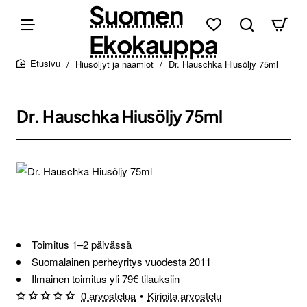
Suomen
Ekokauppa
Hiusöljyt ja naamiot
Dr. Hauschka Hiusöljy 75ml
home
Dr. Hauschka Hiusöljy 75ml
Loppu verkosta ja Porvoosta
Toimitus 1–2 päivässä
Suomalainen perheyritys vuodesta 2011
Ilmainen toimitus yli 79€ tilauksiin
0 arvostelua
•
Kirjoita arvostelu