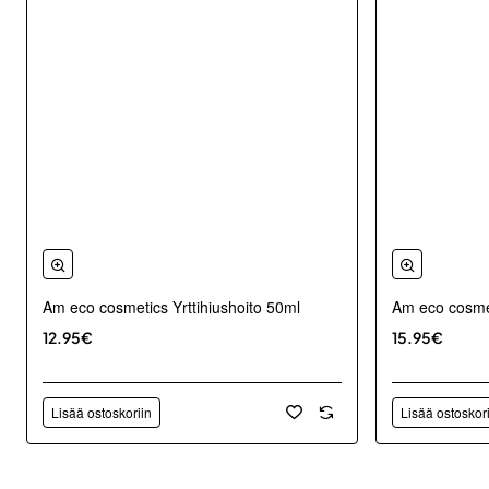
Am eco cosmetics Yrttihiushoito 50ml
Am eco cosmet
12.95€
15.95€
Lisää ostoskoriin
Lisää ostoskor