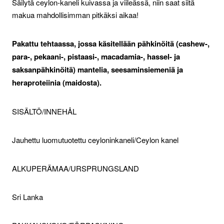
Säilytä ceylon-kaneli kuivassa ja viileässä, niin saat siitä
makua mahdollisimman pitkäksi aikaa!
Pakattu tehtaassa, jossa käsitellään pähkinöitä (cashew-,
para-, pekaani-, pistaasi-, macadamia-, hassel- ja
saksanpähkinöitä) mantelia, seesaminsiemeniä ja
heraproteiinia (maidosta).
SISÄLTÖ/INNEHÅL
Jauhettu luomutuotettu ceyloninkaneli/Ceylon kanel
ALKUPERÄMAA/URSPRUNGSLAND
Sri Lanka