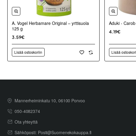
A. Vogel Herbamare Original – yrttisuola
Aduki - Carob
125 g
4.19€
3.59€
Lisää ostoskoriin
Lisää ostoskor
Mannerheiminkatu 10, 06100 Porvoo
050-4082374
Ota yhteyttä
Sähköposti: Posti@Suomenekokauppa.fi