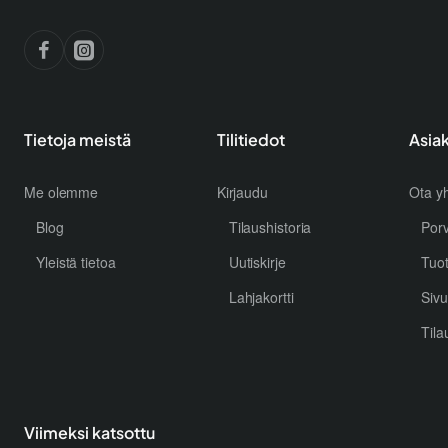
Tietoja meistä
Tilitiedot
Asia
Me olemme
Kirjaudu
Ota yh
Blog
Tilaushistoria
Por
Yleistä tietoa
Uutiskirje
Tuo
Lahjakortti
Sivu
Tila
Viimeksi katsottu