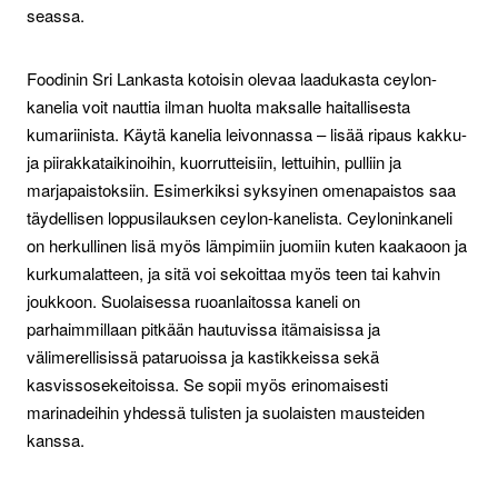
seassa.
Foodinin Sri Lankasta kotoisin olevaa laadukasta ceylon-
kanelia voit nauttia ilman huolta maksalle haitallisesta
kumariinista. Käytä kanelia leivonnassa – lisää ripaus kakku-
ja piirakkataikinoihin, kuorrutteisiin, lettuihin, pulliin ja
marjapaistoksiin. Esimerkiksi syksyinen omenapaistos saa
täydellisen loppusilauksen ceylon-kanelista. Ceyloninkaneli
on herkullinen lisä myös lämpimiin juomiin kuten kaakaoon ja
kurkumalatteen, ja sitä voi sekoittaa myös teen tai kahvin
joukkoon. Suolaisessa ruoanlaitossa kaneli on
parhaimmillaan pitkään hautuvissa itämaisissa ja
välimerellisissä pataruoissa ja kastikkeissa sekä
kasvissosekeitoissa. Se sopii myös erinomaisesti
marinadeihin yhdessä tulisten ja suolaisten mausteiden
kanssa.