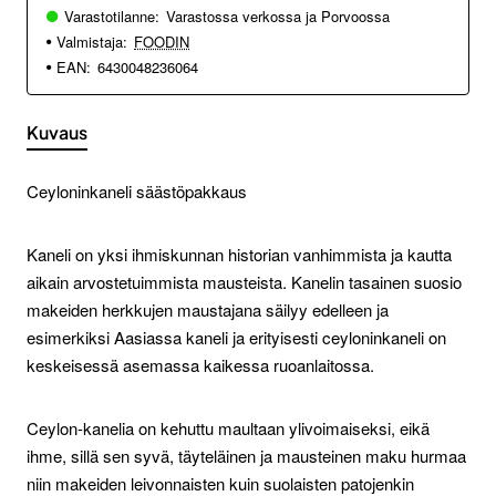
Varastotilanne:
Varastossa verkossa ja Porvoossa
Valmistaja:
FOODIN
EAN:
6430048236064
Kuvaus
Ceyloninkaneli säästöpakkaus
Kaneli on yksi ihmiskunnan historian vanhimmista ja kautta
aikain arvostetuimmista mausteista. Kanelin tasainen suosio
makeiden herkkujen maustajana säilyy edelleen ja
esimerkiksi Aasiassa kaneli ja erityisesti ceyloninkaneli on
keskeisessä asemassa kaikessa ruoanlaitossa.
Ceylon-kanelia on kehuttu maultaan ylivoimaiseksi, eikä
ihme, sillä sen syvä, täyteläinen ja mausteinen maku hurmaa
niin makeiden leivonnaisten kuin suolaisten patojenkin