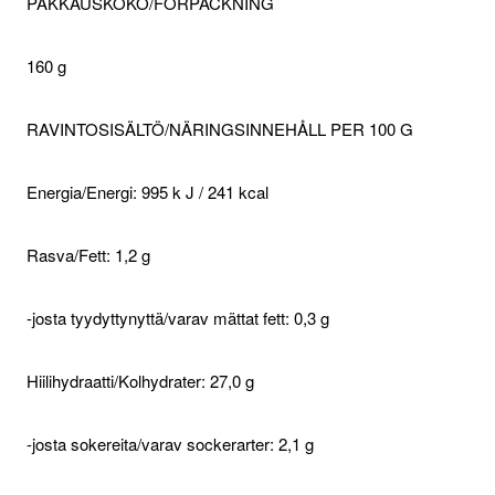
PAKKAUSKOKO/FÖRPACKNING
160 g
RAVINTOSISÄLTÖ/NÄRINGSINNEHÅLL PER 100 G
Energia/Energi: 995 k J / 241 kcal
Rasva/Fett: 1,2 g
-josta tyydyttynyttä/varav mättat fett: 0,3 g
Hiilihydraatti/Kolhydrater: 27,0 g
-josta sokereita/varav sockerarter: 2,1 g