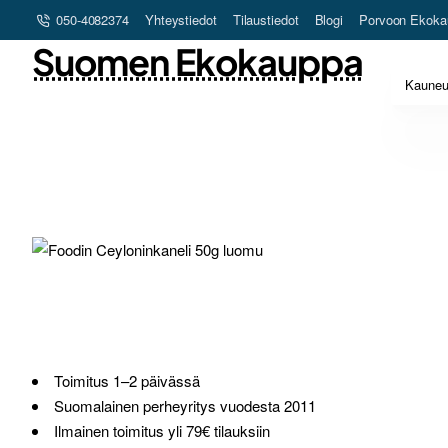
050-4082374
Yhteystiedot
Tilaustiedot
Blogi
Porvoon Ekoka
Suomen Ekokauppa
Kaune
Toimitus 1–2 päivässä
Suomalainen perheyritys vuodesta 2011
Ilmainen toimitus yli 79€ tilauksiin