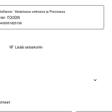
totilanne:
Varastossa verkossa ja Porvoossa
taja:
FOODIN
6430051825156
Lisää ostoskoriin
otteet