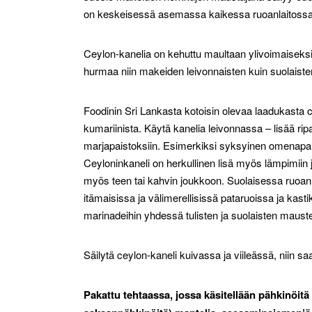
on keskeisessä asemassa kaikessa ruoanlaitossa
Ceylon-kanelia on kehuttu maultaan ylivoimaiseksi
hurmaa niin makeiden leivonnaisten kuin suolaiste
Foodinin Sri Lankasta kotoisin olevaa laadukasta ce
kumariinista. Käytä kanelia leivonnassa – lisää ripaus
marjapaistoksiin. Esimerkiksi syksyinen omenapais
Ceyloninkaneli on herkullinen lisä myös lämpimiin 
myös teen tai kahvin joukkoon. Suolaisessa ruoanl
itämaisissa ja välimerellisissä pataruoissa ja kas
marinadeihin yhdessä tulisten ja suolaisten maust
Säilytä ceylon-kaneli kuivassa ja viileässä, niin s
Pakattu tehtaassa, jossa käsitellään pähkinöitä 