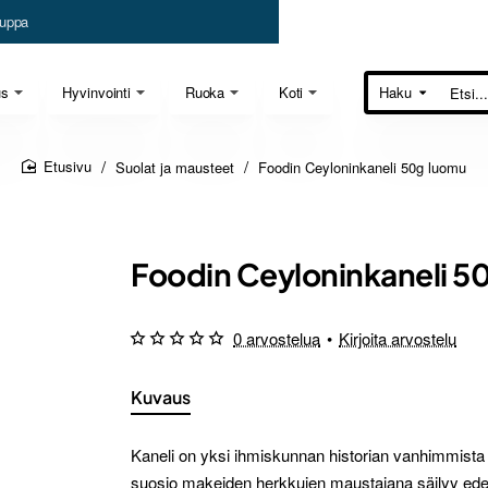
uppa
us
Hyvinvointi
Ruoka
Koti
Haku
Etsi...
Suolat ja mausteet
Foodin Ceyloninkaneli 50g luomu
home
Foodin Ceyloninkaneli 5
0 arvostelua
•
Kirjoita arvostelu
Kuvaus
Kaneli on yksi ihmiskunnan historian vanhimmista 
suosio makeiden herkkujen maustajana säilyy edelle