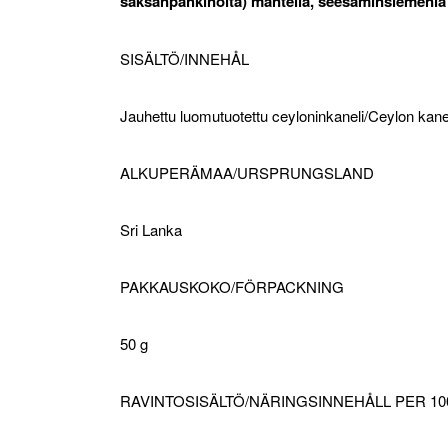
saksanpähkinöitä) mantelia, seesaminsiemeniä j
SISÄLTÖ/INNEHÅL
Jauhettu luomutuotettu ceyloninkaneli/Ceylon kane
ALKUPERÄMAA/URSPRUNGSLAND
Sri Lanka
PAKKAUSKOKO/FÖRPACKNING
50 g
RAVINTOSISÄLTÖ/NÄRINGSINNEHÅLL PER 10