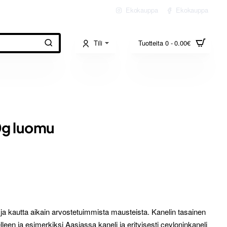
Ekokauppa
Ekokauppa
Tili
Tuotteita 0 - 0.00€
0g luomu
ja kautta aikain arvostetuimmista mausteista. Kanelin tasainen
en ja esimerkiksi Aasiassa kaneli ja erityisesti ceyloninkaneli