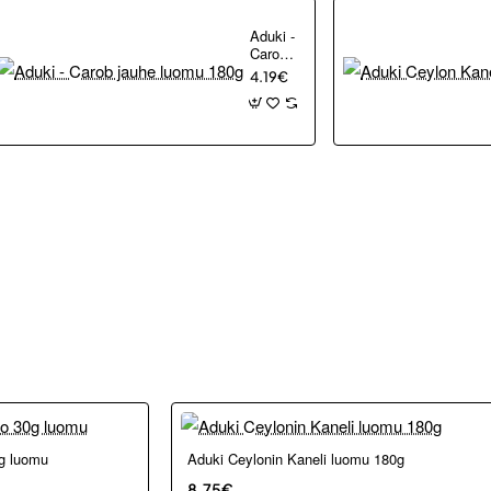
Aduki -
Carob
jauhe
4.19€
luomu
180g
Loppu verkosta ja Porvoosta
0g luomu
Aduki Ceylonin Kaneli luomu 180g
8.75€