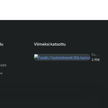
lu
Viimeksi katsottu
Foodin Ceyloninkaneli 50g luomu
2.95€
uppa
me