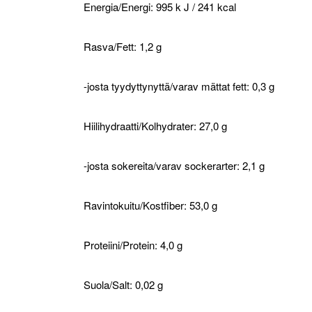
Energia/Energi: 995 k J / 241 kcal
Rasva/Fett: 1,2 g
-josta tyydyttynyttä/varav mättat fett: 0,3 g
Hiilihydraatti/Kolhydrater: 27,0 g
-josta sokereita/varav sockerarter: 2,1 g
Ravintokuitu/Kostfiber: 53,0 g
Proteiini/Protein: 4,0 g
Suola/Salt: 0,02 g