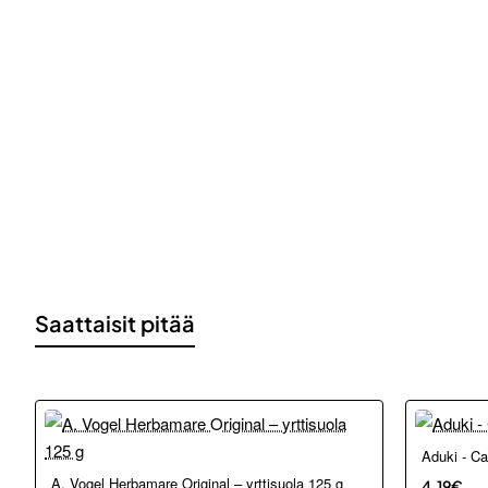
Saattaisit pitää
Aduki - C
A. Vogel Herbamare Original – yrttisuola 125 g
4.19€