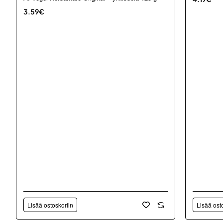
3.59€
Lisää ostoskoriin
Lisää ost