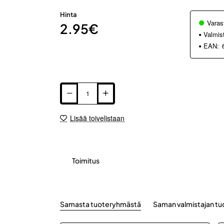
Hinta
Varas
2.95€
Valmis
EAN:
Lisää toivelistaan
Toimitus
Samasta tuoteryhmästä
Saman valmistajan tu