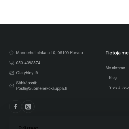
Mannerheiminkatu 10, 06100 Porvoo
Tietoja me
050-4082374
Me olemme
Ota yhteyttä
Blog
Sähköposti:
Yleistä tiet
Posti@Suomenekokauppa.fi
Evästeet