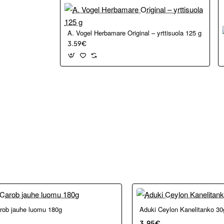
A. Vogel Herbamare Original – yrttisuola 125 g
3.59€
arob jauhe luomu 180g
Aduki Ceylon Kanelitanko 3
3.95€