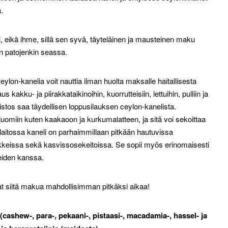
.
, eikä ihme, sillä sen syvä, täyteläinen ja mausteinen maku
n patojenkin seassa.
ylon-kanelia voit nauttia ilman huolta maksalle haitallisesta
 kakku- ja piirakkataikinoihin, kuorrutteisiin, lettuihin, pulliin ja
tos saa täydellisen loppusilauksen ceylon-kanelista.
juomiin kuten kaakaoon ja kurkumalatteen, ja sitä voi sekoittaa
aitossa kaneli on parhaimmillaan pitkään hautuvissa
tikkeissa sekä kasvissosekeitoissa. Se sopii myös erinomaisesti
eiden kanssa.
aat siitä makua mahdollisimman pitkäksi aikaa!
(cashew-, para-, pekaani-, pistaasi-, macadamia-, hassel- ja