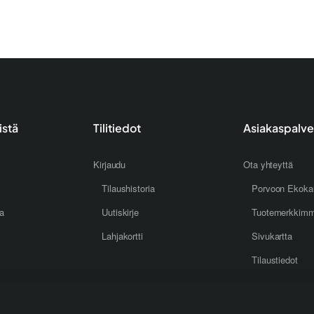
istä
Tilitiedot
Asiakaspalve
Kirjaudu
Ota yhteyttä
Tilaushistoria
Porvoon Ekoka
oa
Uutiskirje
Tuotemerkkim
Lahjakortti
Sivukartta
Tilaustiedot