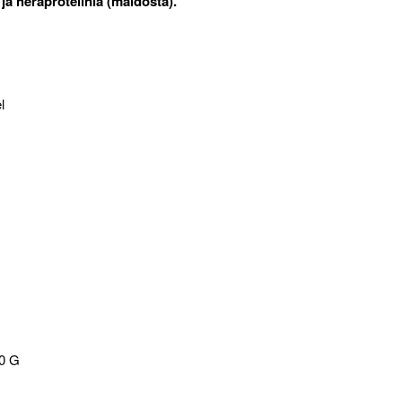
a heraproteiinia (maidosta).
l
0 G