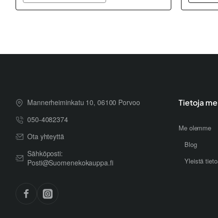
Mannerheiminkatu 10, 06100 Porvoo
Tietoja me
050-4082374
Me olemme
Ota yhteyttä
Blog
Sähköposti:
Yleistä tiet
Posti@Suomenekokauppa.fi