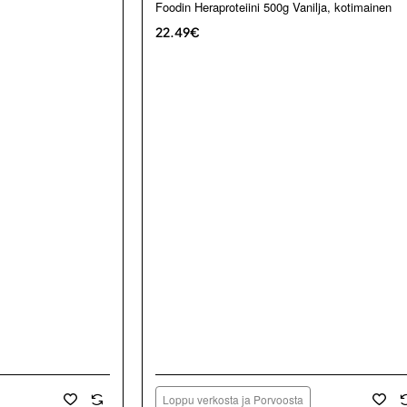
Loppu verkosta ja Porvoosta
Foodin Heraproteiini 500g Vanilja, kotimainen
22.49€
Loppu verkosta ja Porvoosta