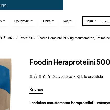
uppa
us
Hyvinvointi
Ruoka
Koti
Haku
Etsi...
Proteiinit
Foodin Heraproteiini 500g maustamaton, kotimaine
home
Foodin Heraproteiini 50
0 arvostelua
•
Kirjoita arvostelu
Kuvaus
Laadukas maustamaton heraproteiini – vatsayst