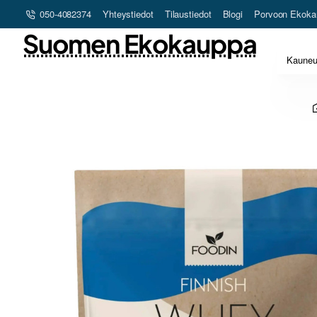
050-4082374
Yhteystiedot
Tilaustiedot
Blogi
Porvoon Ekoka
Suomen Ekokauppa
Kaune