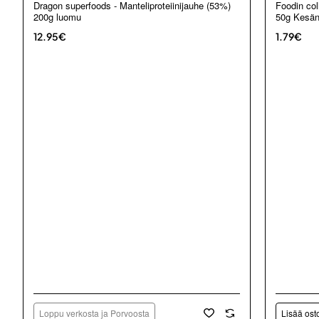
Loppu verkosta ja Porvoosta
Dragon superfoods - Manteliproteiinijauhe (53%)
Foodin col
200g luomu
50g Kesän
12.95€
1.79€
Loppu verkosta ja Porvoosta
Lisää ost