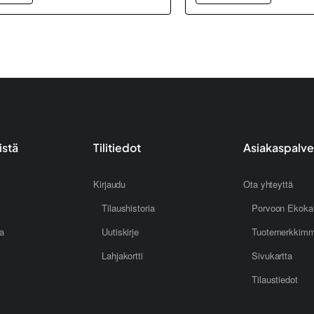
istä
Tilitiedot
Asiakaspalve
Kirjaudu
Ota yhteyttä
Tilaushistoria
Porvoon Ekoka
oa
Uutiskirje
Tuotemerkkim
Lahjakortti
Sivukartta
Tilaustiedot