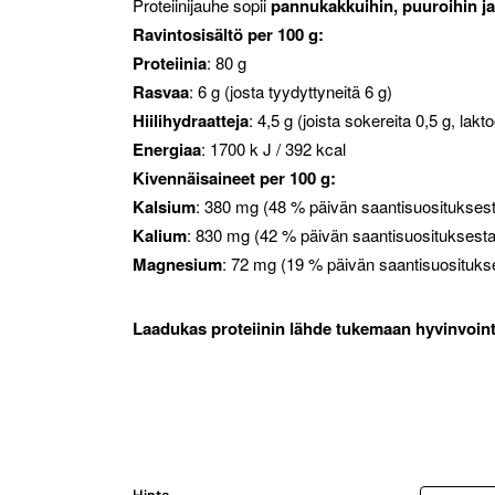
Proteiinijauhe sopii
pannukakkuihin, puuroihin ja
Ravintosisältö per 100 g:
Proteiinia
: 80 g
Rasvaa
: 6 g (josta tyydyttyneitä 6 g)
Hiilihydraatteja
: 4,5 g (joista sokereita 0,5 g, lakt
Energiaa
: 1700 k J / 392 kcal
Kivennäisaineet per 100 g:
Kalsium
: 380 mg (48 % päivän saantisuositukses
Kalium
: 830 mg (42 % päivän saantisuosituksesta
Magnesium
: 72 mg (19 % päivän saantisuosituks
Laadukas proteiinin lähde tukemaan hyvinvoint