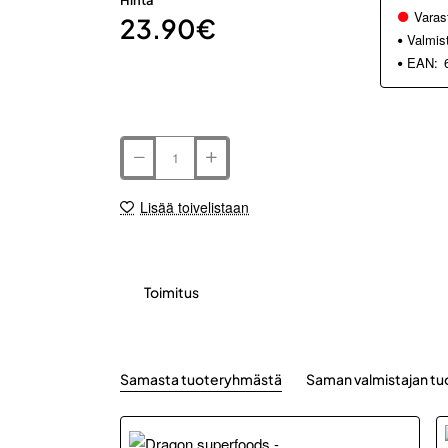
Hinta
Varas
23.90€
Valmis
EAN:
Lisää toivelistaan
Toimitus
Samasta tuoteryhmästä
Saman valmistajan tu