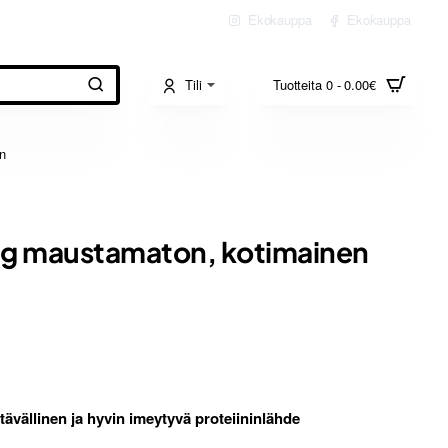
Ekokauppa
Ekokauppa
Tili
Tuotteita 0 - 0.00€
n
0g maustamaton, kotimainen
ävällinen ja hyvin imeytyvä proteiininlähde