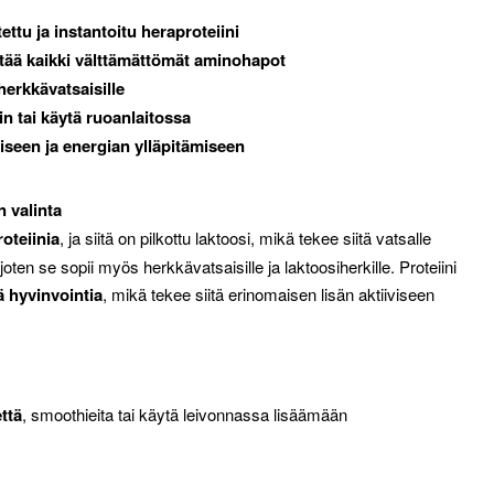
ttu ja instantoitu heraproteiini
ää kaikki välttämättömät aminohapot
herkkävatsaisille
n tai käytä ruoanlaitossa
seen ja energian ylläpitämiseen
n valinta
oteiinia
, ja siitä on pilkottu laktoosi, mikä tekee siitä vatsalle
ten se sopii myös herkkävatsaisille ja laktoosiherkille. Proteiini
ä hyvinvointia
, mikä tekee siitä erinomaisen lisän aktiiviseen
että
, smoothieita tai käytä leivonnassa lisäämään