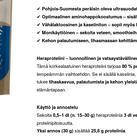
✔
Pohjois-Suomesta peräisin oleva ultrasuodate
✔
Optimaalinen aminohappokoostumus – sisält
✔
Vähälaktoosinen ja kaseiiniton – sopii myös 
✔
Monikäyttöinen – sekoita veteen, smoothieihi
✔
Kehon palautumiseen, lihasmassan kehittämi
Heraproteiini – luonnollinen ja vatsaystävälline
Tämä korkealaatuinen heraproteiini tarjoaa
80 % pr
lempeämmän vaihtoehdon. Se ei sisällä kaseiinia, jo
tukee
lihaskasvua, palautumista ja kehon yleist
elämäntapaan.
Käyttö ja annostelu
Sekoita
0,5–1 dl (n. 15–30 g)
heraproteiinia
3 dl v
proteiinipitoisuutta.
Yksi annos (30 g)
sisältää
25,6 g proteiinia
.