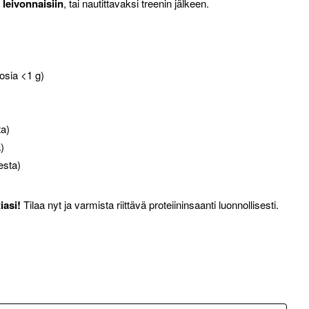
 leivonnaisiin
, tai nautittavaksi treenin jälkeen.
oosia <1 g)
ta)
)
esta)
iasi!
Tilaa nyt ja varmista riittävä proteiininsaanti luonnollisesti.