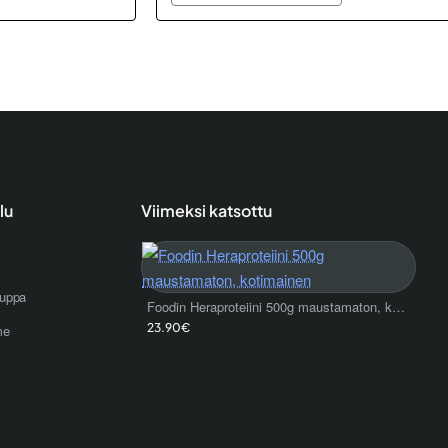
lu
Viimeksi katsottu
uppa
Foodin Heraproteiini 500g maustamaton, kotimainen
23.90€
me