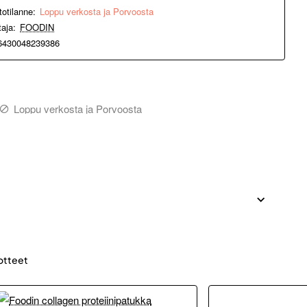
totilanne:
Loppu verkosta ja Porvoosta
taja:
FOODIN
6430048239386
Loppu verkosta ja Porvoosta
otteet