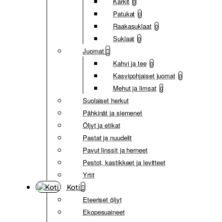
Karkit
0
Patukat
0
Raakasuklaat
0
Suklaat
0
Juomat
Kahvi ja tee
0
Kasvipohjaiset juomat
0
Mehut ja limsat
0
Suolaiset herkut
Pähkinät ja siemenet
Öljyt ja etikat
Pastat ja nuudelit
Pavut linssit ja herneet
Pestot, kastikkeet ja levitteet
Yrtit
Koti
Eteeriset öljyt
Ekopesuaineet