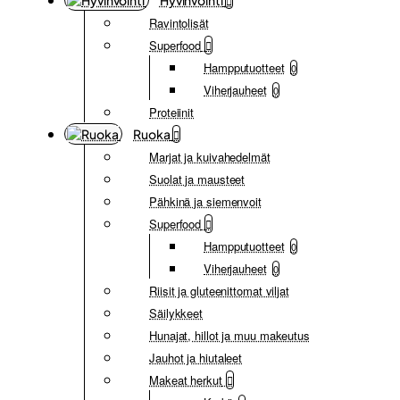
Hyvinvointi
Ravintolisät
Superfood
Hampputuotteet
0
Viherjauheet
0
Proteiinit
Ruoka
Marjat ja kuivahedelmät
Suolat ja mausteet
Pähkinä ja siemenvoit
Superfood
Hampputuotteet
0
Viherjauheet
0
Riisit ja gluteenittomat viljat
Säilykkeet
Hunajat, hillot ja muu makeutus
Jauhot ja hiutaleet
Makeat herkut