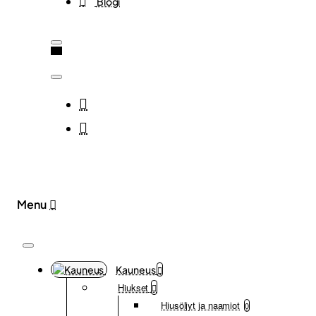
Blogi
Kauneus
Hiukset
Hiusöljyt ja naamiot
0