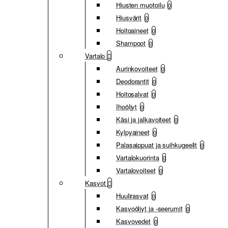
Hiusten muotoilu
0
Hiusvärit
0
Hoitoaineet
0
Shampoot
0
Vartalo
Aurinkovoiteet
0
Deodorantit
0
Hoitosalvat
0
Ihoöljyt
0
Käsi ja jalkavoiteet
0
Kylpyaineet
0
Palasaippuat ja suihkugeelit
0
Vartalokuorinta
0
Vartalovoiteet
0
Kasvot
Huulirasvat
0
Kasvoöljyt ja -seerumit
0
Kasvovedet
0