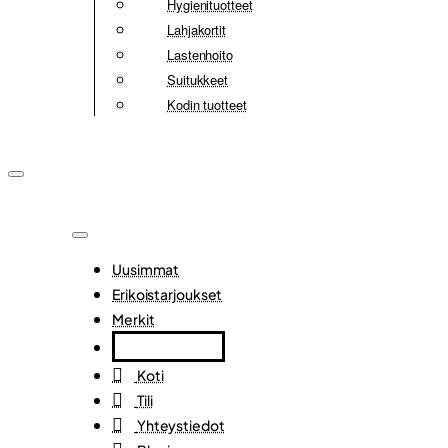
Hygienituotteet
Lahjakortit
Lastenhoito
Suitukkeet
Kodin tuotteet
Uusimmat
Erikoistarjoukset
Merkit
Koti
Tili
Yhteystiedot