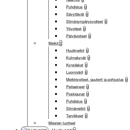
Puhdistus
0
Sävyttävät
0
Silmänympärysvoiteet
0
Yövoiteet
0
Päivävoiteet
0
Meikit
Huulimeikit
0
Kulmakynät
0
Kynsilakat
0
Luomivärit
0
Meikkivoiteet, puuterit ja pohjustus
0
Peiteaineet
0
Poskipunat
0
Puhdistus
0
Silmämeikit
0
Tarvikkeet
0
Miesten tuotteet