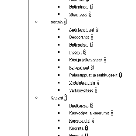
Hoitoaineet
0
Shampoot
0
Vartalo
Aurinkovoiteet
0
Deodorantit
0
Hoitosalvat
0
Ihoöljyt
0
Käsi ja jalkavoiteet
0
Kylpyaineet
0
Palasaippuat ja suihkugeelit
0
Vartalokuorinta
0
Vartalovoiteet
0
Kasvot
Huulirasvat
0
Kasvoöljyt ja -seerumit
0
Kasvovedet
0
Kuorinta
0
Naamiot
0