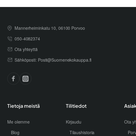
Mannerheiminkatu 10, 06100 Porvoo
050-4082374
Ota yhteyttä
Sähköposti: Posti@Suomenekokauppa.fi
Tietoja meistä
Tilitiedot
Asia
Me olemme
Kirjaudu
Ota yh
Blog
Tilaushistoria
Por