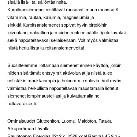
sisällä lisä-, tai säilöntäaineita.
Kurpitsansiemenet sisältävät runsaasti muun muassa K-
vitamiinia, rautaa, kaliumia, magnesiumia ja
sinkkiä.
Kurpitsansiemenet sopivat hyvin pirtelöihin,
leivontaan, salaattien ja muiden ruokien päälle ripoteltavaksi
sekä naposteltavaksi sellaisenaan. Voit myös valmistaa
niistä herkullista kurpitsansiemenvoita!
Suosittelemme liottamaan siemenet ennen käyttöä, jolloin
niiden sisältämät entsyymit aktivoituvat ja niistä tulee
entistäkin maukkaampia ja helpommin sulavia. Voit myös
valmistaa herkullista naposteltavaa maustamalla liotetut
siemenet lempimausteillasi ja kuivattamalla ne
hellävaraisesti.
Ominaisuudet Gluteeniton, Luomu, Maidoton, Raaka
Alkuperämaa Itävalta
Ravintoarvo Energiaa 2212 k J/528 kcal Rasvaa 45,9 g -