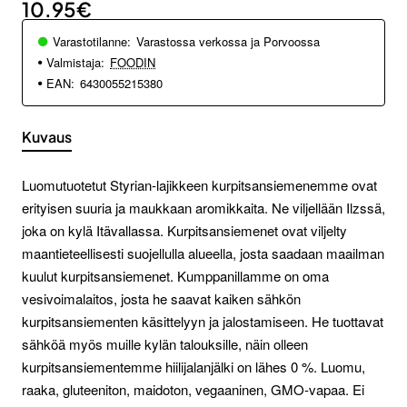
10.95€
Varastotilanne:
Varastossa verkossa ja Porvoossa
Valmistaja:
FOODIN
EAN:
6430055215380
Kuvaus
Luomutuotetut Styrian-lajikkeen kurpitsansiemenemme ovat
erityisen suuria ja maukkaan aromikkaita. Ne viljellään Ilzssä,
joka on kylä Itävallassa. Kurpitsansiemenet ovat viljelty
maantieteellisesti suojellulla alueella, josta saadaan maailman
kuulut kurpitsansiemenet. Kumppanillamme on oma
vesivoimalaitos, josta he saavat kaiken sähkön
kurpitsansiementen käsittelyyn ja jalostamiseen. He tuottavat
sähköä myös muille kylän talouksille, näin olleen
kurpitsansiementemme hiilijalanjälki on lähes 0 %. Luomu,
raaka, gluteeniton, maidoton, vegaaninen, GMO-vapaa. Ei