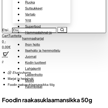
Ruoka
Suitsukkeet
Vartalo
Yrtit
Superfood
Etsi...
Hammastahnat ja
Cart
Tuotteita
hammasharjat
0 -
Ihon hoito
0.00€
Itsehoito ja hemmottelu
Juomat
0
Kodin tuotteet
Lahjakortit
home
Lastenhoito
Marjat ja hedelmät
Meikit
Foodin raakasuklaamansikka 50g
Ravintolisät
Foodin raakasuklaamansikka 50g