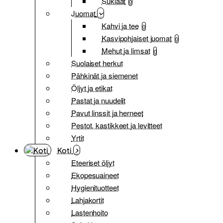
Suklaat
0
Juomat
Kahvi ja tee
0
Kasvipohjaiset juomat
0
Mehut ja limsat
0
Suolaiset herkut
Pähkinät ja siemenet
Öljyt ja etikat
Pastat ja nuudelit
Pavut linssit ja herneet
Pestot, kastikkeet ja levitteet
Yrtit
Koti
Eteeriset öljyt
Ekopesuaineet
Hygienituotteet
Lahjakortit
Lastenhoito