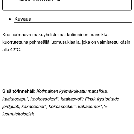
Kuvaus
Koe hurmaava makuyhdistelmä: kotimainen mansikka
kuorrutettuna pehmeällä luomusuklaalla, joka on valmistettu käsin
alle 42°C.
Sisältö/Innehål
l:
Kotimainen kylmäkuivattu mansikka,
kaakaopapu*, kookossokeri*, kaakaovoi*/ Finsk frystorkade
jordgubb, kakaobönor*, kokossocker*, kakaosmör*,*=
luomu/ekologisk