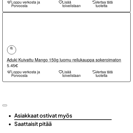
Loppu verkosta ja
Lisää
Vertaa tätä
Porvoosta
toivelistaan
tuotetta
Aduki Kuivattu Mango 150g luomu reilukauppa sokeroimaton
5.45€
Loppu verkosta ja
Lisää
Vertaa tätä
Porvoosta
toivelistaan
tuotetta
Asiakkaat ostivat myös
Saattaisit pitää