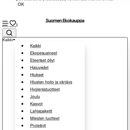
OK
Suomen Ekokauppa
0
Kaikki
Kaikki
Ekopesuaineet
Eteeriset öljyt
Hajuvedet
Hiukset
Hiusten hoito ja värjäys
Hygieniatuotteet
Joulu
Kasvot
Lahjapaketit
Miesten tuotteet
Proteiinit