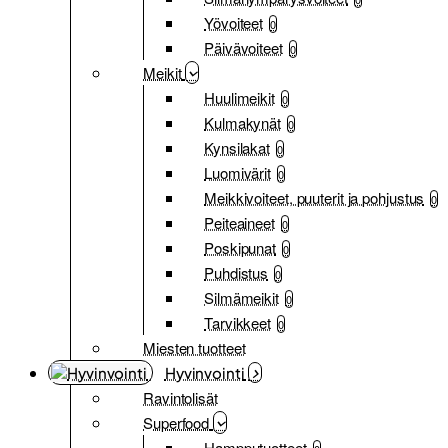
Yövoiteet
0
Päivävoiteet
0
Meikit
Huulimeikit
0
Kulmakynät
0
Kynsilakat
0
Luomivärit
0
Meikkivoiteet, puuterit ja pohjustus
0
Peiteaineet
0
Poskipunat
0
Puhdistus
0
Silmämeikit
0
Tarvikkeet
0
Miesten tuotteet
Hyvinvointi
Ravintolisät
Superfood
Hampputuotteet