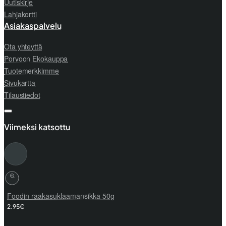
Uutiskirje
Lahjakortti
Asiakaspalvelu
Ota yhteyttä
Porvoon Ekokauppa
Tuotemerkkimme
Sivukartta
Tilaustiedot
Viimeksi katsottu
Foodin raakasuklaamansikka 50g
2.95€