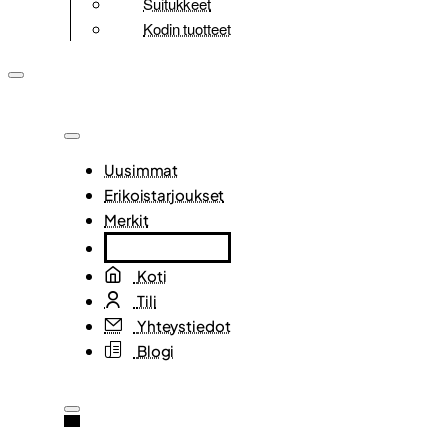
Suitukkeet
Kodin tuotteet
Uusimmat
Erikoistarjoukset
Merkit
Koti
Tili
Yhteystiedot
Blogi