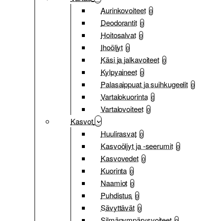
Aurinkovoiteet
0
Deodorantit
0
Hoitosalvat
0
Ihoöljyt
0
Käsi ja jalkavoiteet
0
Kylpyaineet
0
Palasaippuat ja suihkugeelit
0
Vartalokuorinta
0
Vartalovoiteet
0
Kasvot
Huulirasvat
0
Kasvoöljyt ja -seerumit
0
Kasvovedet
0
Kuorinta
0
Naamiot
0
Puhdistus
0
Sävyttävät
0
Silmänympärysvoiteet
0