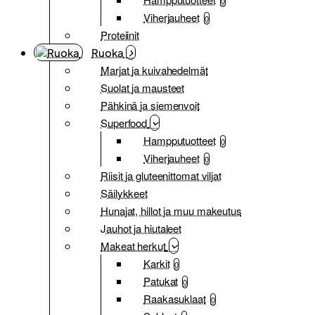
0
Viherjauheet
0
Proteiinit
Ruoka
Marjat ja kuivahedelmät
Suolat ja mausteet
Pähkinä ja siemenvoit
Superfood
Hampputuotteet
0
Viherjauheet
0
Riisit ja gluteenittomat viljat
Säilykkeet
Hunajat, hillot ja muu makeutus
Jauhot ja hiutaleet
Makeat herkut
Karkit
0
Patukat
0
Raakasuklaat
0