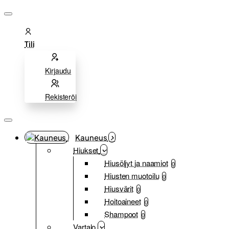
Tili
Kirjaudu
Rekisteröi
Kauneus
Hiukset
Hiusöljyt ja naamiot
0
Hiusten muotoilu
0
Hiusvärit
0
Hoitoaineet
0
Shampoot
0
Vartalo