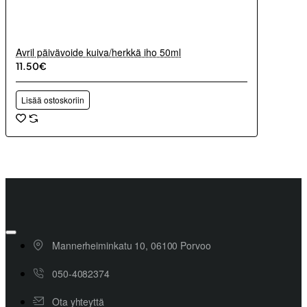
Avril päivävoide kuiva/herkkä iho 50ml
11.50€
Lisää ostoskoriin
Mannerheiminkatu 10, 06100 Porvoo
050-4082374
Ota yhteyttä