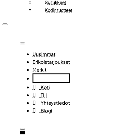
Suitukkeet
Kodin tuotteet
Uusimmat
Erikoistarjoukset
Merkit
Koti
Tili
Yhteystiedot
Blogi