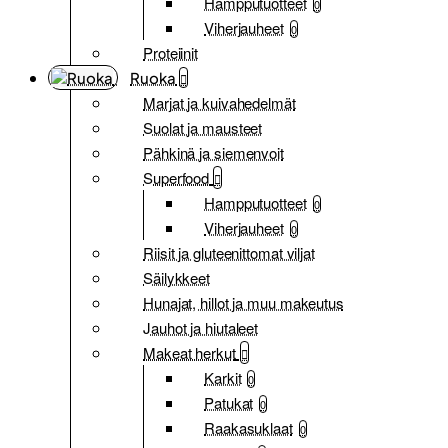
Hampputuotteet
0
Viherjauheet
0
Proteiinit
Ruoka
Marjat ja kuivahedelmät
Suolat ja mausteet
Pähkinä ja siemenvoit
Superfood
Hampputuotteet
0
Viherjauheet
0
Riisit ja gluteenittomat viljat
Säilykkeet
Hunajat, hillot ja muu makeutus
Jauhot ja hiutaleet
Makeat herkut
Karkit
0
Patukat
0
Raakasuklaat
0