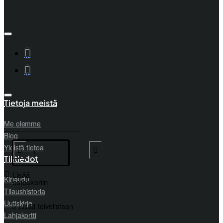
Tietoja meistä
Me olemme
Blog
Yleistä tietoa
Tilitiedot
Lisää
Kirjaudu
ostoskoriin
Tilaushistoria
Uutiskirje
Lisää toivelistaan
Lahjakortti