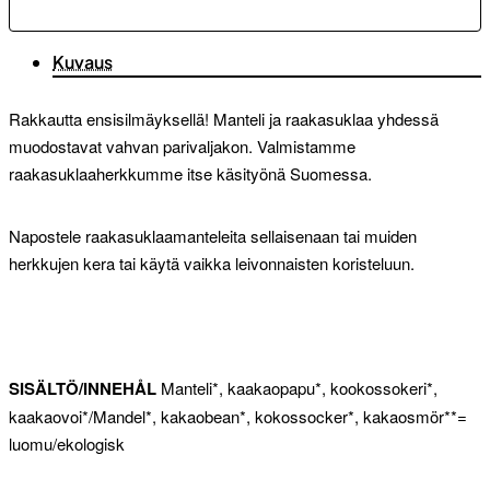
Kuvaus
Rakkautta ensisilmäyksellä! Manteli ja raakasuklaa yhdessä
muodostavat vahvan parivaljakon. Valmistamme
raakasuklaaherkkumme itse käsityönä Suomessa.
Napostele raakasuklaamanteleita sellaisenaan tai muiden
herkkujen kera tai käytä vaikka leivonnaisten koristeluun.
SISÄLTÖ/INNEHÅL
Manteli*, kaakaopapu*, kookossokeri*,
kaakaovoi*/Mandel*, kakaobean*, kokossocker*, kakaosmör**=
luomu/ekologisk