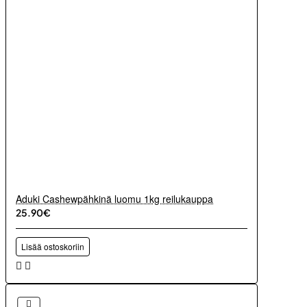
Aduki Cashewpähkinä luomu 1kg reilukauppa
25.90€
Lisää ostoskoriin