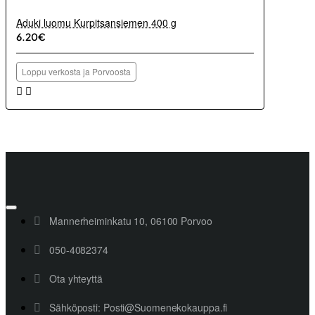
Aduki luomu Kurpitsansiemen 400 g
6.20€
Loppu verkosta ja Porvoosta
Mannerheiminkatu 10, 06100 Porvoo
050-4082374
Ota yhteyttä
Sähköposti: Posti@Suomenekokauppa.fi