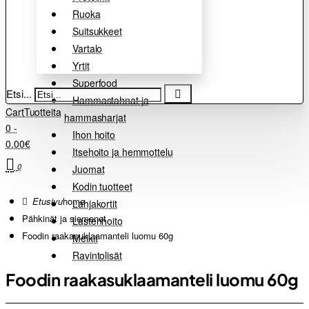
Ruoka
Suitsukkeet
Vartalo
Yrtit
Superfood
Etsi...
Hammastahnat ja
Cart
Tuotteita
hammasharjat
0 -
Ihon hoito
0.00€
Itsehoito ja hemmottelu
0
Juomat
Kodin tuotteet
home
Lahjakortit
Pähkinät ja siemenet
Lastenhoito
Foodin raakasuklaamanteli luomu 60g
Meikit
Ravintolisät
Foodin raakasuklaamanteli luomu 60g