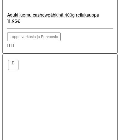
Aduki luomu cashewpähkinä 400g reilukauppa
11.95€
Loppu verkosta ja Porvoosta