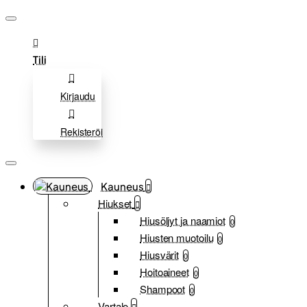
Tili
Kirjaudu
Rekisteröi
Kauneus
Hiukset
Hiusöljyt ja naamiot
0
Hiusten muotoilu
0
Hiusvärit
0
Hoitoaineet
0
Shampoot
0
Vartalo