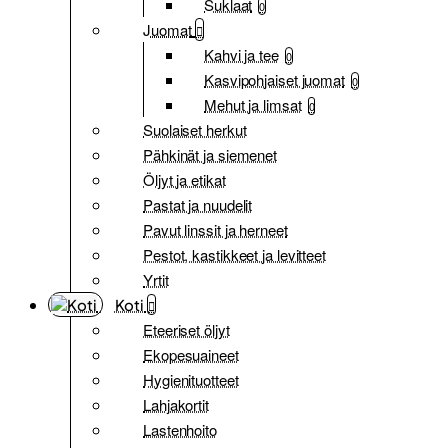
Suklaat
0
Juomat
Kahvi ja tee
0
Kasvipohjaiset juomat
0
Mehut ja limsat
0
Suolaiset herkut
Pähkinät ja siemenet
Öljyt ja etikat
Pastat ja nuudelit
Pavut linssit ja herneet
Pestot, kastikkeet ja levitteet
Yrtit
Koti
Eteeriset öljyt
Ekopesuaineet
Hygienituotteet
Lahjakortit
Lastenhoito