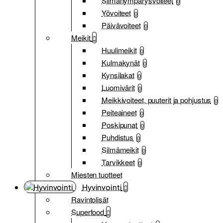
Silmänympärysvoiteet
0
Yövoiteet
0
Päivävoiteet
0
Meikit
Huulimeikit
0
Kulmakynät
0
Kynsilakat
0
Luomivärit
0
Meikkivoiteet, puuterit ja pohjustus
0
Peiteaineet
0
Poskipunat
0
Puhdistus
0
Silmämeikit
0
Tarvikkeet
0
Miesten tuotteet
Hyvinvointi
Ravintolisät
Superfood