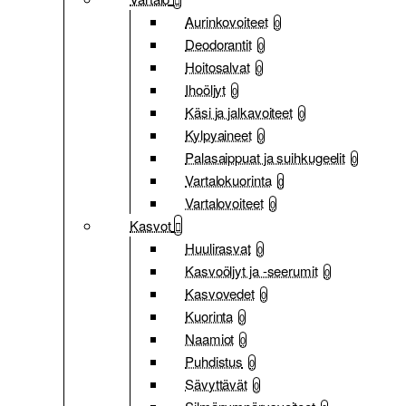
Aurinkovoiteet
0
Deodorantit
0
Hoitosalvat
0
Ihoöljyt
0
Käsi ja jalkavoiteet
0
Kylpyaineet
0
Palasaippuat ja suihkugeelit
0
Vartalokuorinta
0
Vartalovoiteet
0
Kasvot
Huulirasvat
0
Kasvoöljyt ja -seerumit
0
Kasvovedet
0
Kuorinta
0
Naamiot
0
Puhdistus
0
Sävyttävät
0