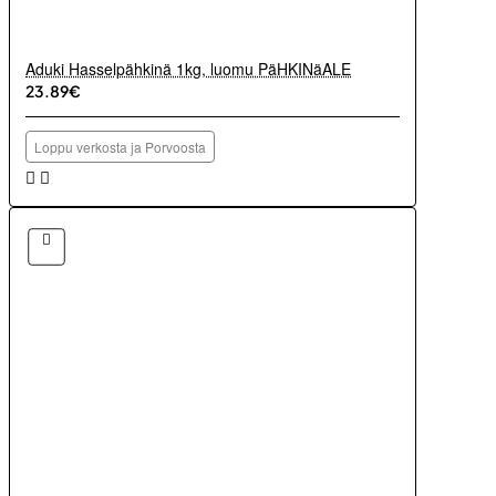
Aduki Hasselpähkinä 1kg, luomu PäHKINäALE
23.89€
Loppu verkosta ja Porvoosta