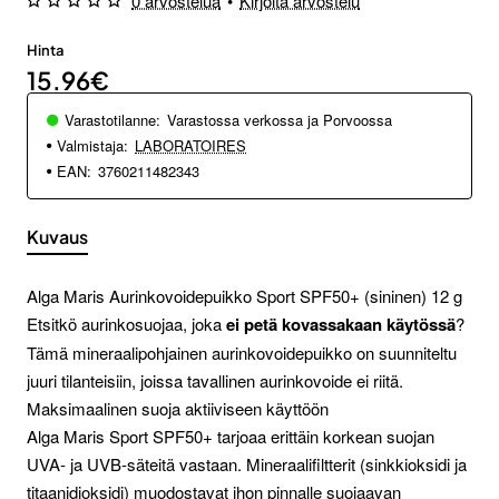
0 arvostelua
•
Kirjoita arvostelu
Hinta
15.96€
Varastotilanne:
Varastossa verkossa ja Porvoossa
Valmistaja:
LABORATOIRES
EAN:
3760211482343
Kuvaus
Alga Maris Aurinkovoidepuikko Sport SPF50+ (sininen) 12 g
Etsitkö aurinkosuojaa, joka
ei petä kovassakaan käytössä
?
Tämä mineraalipohjainen aurinkovoidepuikko on suunniteltu
juuri tilanteisiin, joissa tavallinen aurinkovoide ei riitä.
Maksimaalinen suoja aktiiviseen käyttöön
Alga Maris Sport SPF50+ tarjoaa erittäin korkean suojan
UVA- ja UVB-säteitä vastaan. Mineraalifiltterit (sinkkioksidi ja
titaanidioksidi) muodostavat ihon pinnalle suojaavan