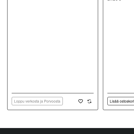
Loppu verkosta ja Porvoosta
Lisää ostoskor