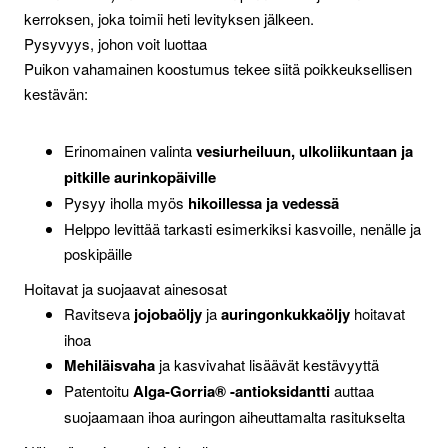
kerroksen, joka toimii heti levityksen jälkeen.
Pysyvyys, johon voit luottaa
Puikon vahamainen koostumus tekee siitä poikkeuksellisen
kestävän:
Erinomainen valinta
vesiurheiluun, ulkoliikuntaan ja
pitkille aurinkopäiville
Pysyy iholla myös
hikoillessa ja vedessä
Helppo levittää tarkasti esimerkiksi kasvoille, nenälle ja
poskipäille
Hoitavat ja suojaavat ainesosat
Ravitseva
jojobaöljy
ja
auringonkukkaöljy
hoitavat
ihoa
Mehiläisvaha
ja kasvivahat lisäävät kestävyyttä
Patentoitu
Alga-Gorria® -antioksidantti
auttaa
suojaamaan ihoa auringon aiheuttamalta rasitukselta