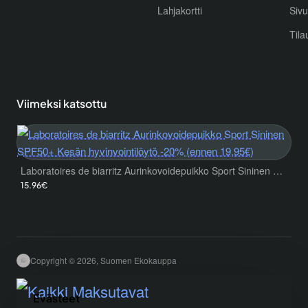
Lahjakortti
Sivu
Tila
Viimeksi katsottu
Laboratoires de biarritz Aurinkovoidepuikko Sport Sininen SPF50+ Kesän hyvinvointilöytö -20% (ennen 19,95€)
15.96€
Copyright © 2026, Suomen Ekokauppa
Evästeet