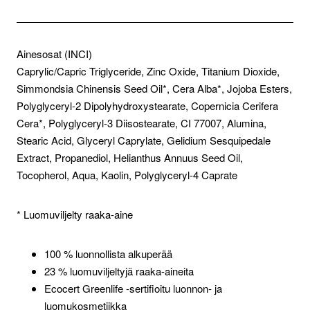
Ainesosat (INCI)
Caprylic/Capric Triglyceride, Zinc Oxide, Titanium Dioxide,
Simmondsia Chinensis Seed Oil*, Cera Alba*, Jojoba Esters,
Polyglyceryl-2 Dipolyhydroxystearate, Copernicia Cerifera
Cera*, Polyglyceryl-3 Diisostearate, CI 77007, Alumina,
Stearic Acid, Glyceryl Caprylate, Gelidium Sesquipedale
Extract, Propanediol, Helianthus Annuus Seed Oil,
Tocopherol, Aqua, Kaolin, Polyglyceryl-4 Caprate
* Luomuviljelty raaka-aine
100 % luonnollista alkuperää
23 % luomuviljeltyjä raaka-aineita
Ecocert Greenlife -sertifioitu luonnon- ja
luomukosmetiikka