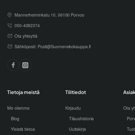
Mannerheiminkatu 10, 06100 Porvoo
050-4082374
Ota yhteyttä
Sähköposti: Posti@Suomenekokauppa.fi
Tietoja meistä
Tilitiedot
Asia
Me olemme
Kirjaudu
Ota yh
Blog
Tilaushistoria
Por
Yleistä tietoa
Uutiskirje
Tuo