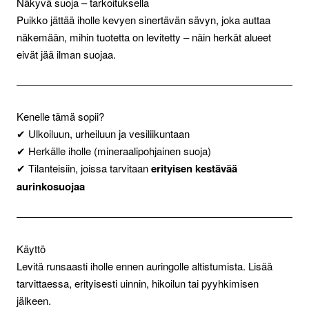
Näkyvä suoja – tarkoituksella
Puikko jättää iholle kevyen sinertävän sävyn, joka auttaa
näkemään, mihin tuotetta on levitetty – näin herkät alueet
eivät jää ilman suojaa.
Kenelle tämä sopii?
✔ Ulkoiluun, urheiluun ja vesiliikuntaan
✔ Herkälle iholle (mineraalipohjainen suoja)
✔ Tilanteisiin, joissa tarvitaan
erityisen kestävää
aurinkosuojaa
Käyttö
Levitä runsaasti iholle ennen auringolle altistumista. Lisää
tarvittaessa, erityisesti uinnin, hikoilun tai pyyhkimisen
jälkeen.