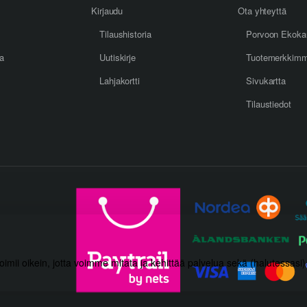
Kirjaudu
Ota yhteyttä
Tilaushistoria
Porvoon Ekoka
oa
Uutiskirje
Tuotemerkkim
Lahjakortti
Sivukartta
Tilaustiedot
toimii oikein, jotta voimme mitata ja kehittää palvelua sekä (halutessasi