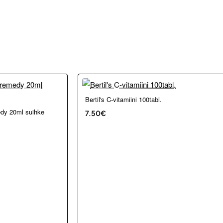
Loppu verkosta ja Porvoosta
Bertil's C-vitamiini 100tabl.
edy 20ml suihke
7.50€