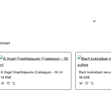
otteet
A.Vogel Orapihlajauute (Crataegus) – 50 ml
Bach kukkatipat resc
14.95€
18.50€