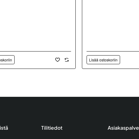
oskoriin
Lisää ostoskoriin
istä
Tilitiedot
Asiakaspalve