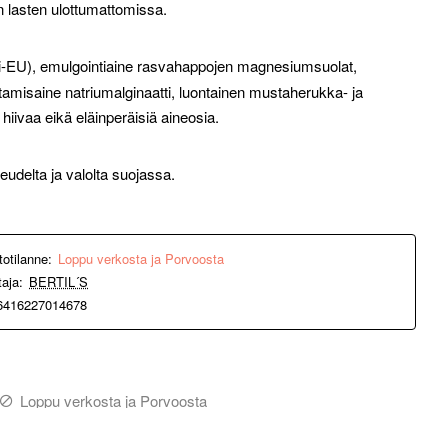
n lasten ulottumattomissa.
(ei-EU), emulgointiaine rasvahappojen magnesiumsuolat,
amisaine natriumalginaatti, luontainen mustaherukka- ja
, hiivaa eikä eläinperäisiä aineosia.
udelta ja valolta suojassa.
totilanne:
Loppu verkosta ja Porvoosta
taja:
BERTIL´S
6416227014678
Loppu verkosta ja Porvoosta