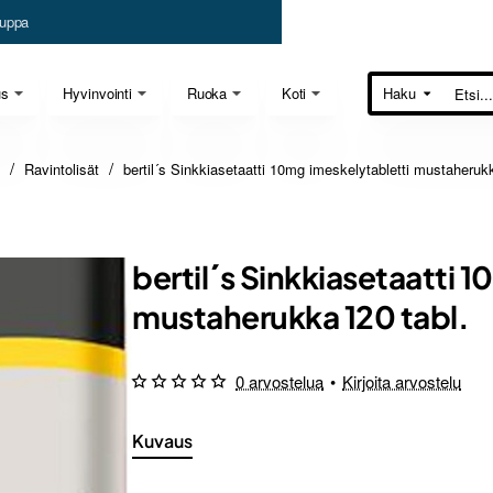
uppa
us
Hyvinvointi
Ruoka
Koti
Haku
Etsi...
Ravintolisät
bertil´s Sinkkiasetaatti 10mg imeskelytabletti mustaheruk
bertil´s Sinkkiasetaatti 
mustaherukka 120 tabl.
0 arvostelua
•
Kirjoita arvostelu
Kuvaus