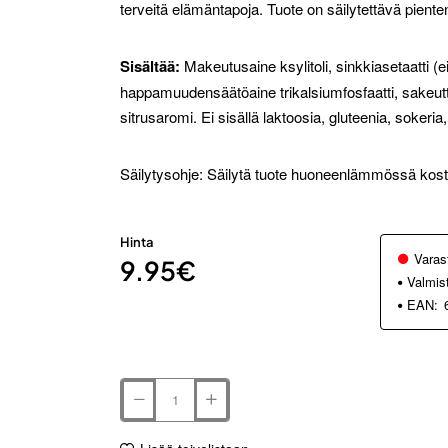
terveitä elämäntapoja. Tuote on säilytettävä piente
Sisältää:
Makeutusaine ksylitoli, sinkkiasetaatti 
happamuudensäätöaine trikalsiumfosfaatti, sakeutt
sitrusaromi. Ei sisällä laktoosia, gluteenia, sokeria
Säilytysohje: Säilytä tuote huoneenlämmössä koste
Hinta
Varas
9.95€
Valmis
EAN: