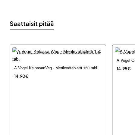
Saattaisit pitää
A.Vogel Or
A.Vogel KelpasanVeg - Merilevätabletti 150 tabl.
14.95€
14.90€