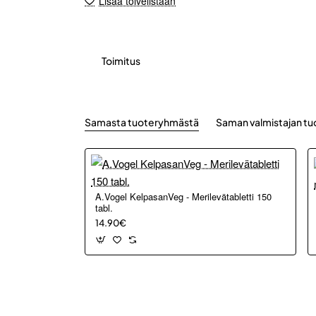
Lisää toivelistaan
Toimitus
Samasta tuoteryhmästä
Saman valmistajan tu
A.Vogel KelpasanVeg - Merilevätabletti 150
tabl.
14.90€