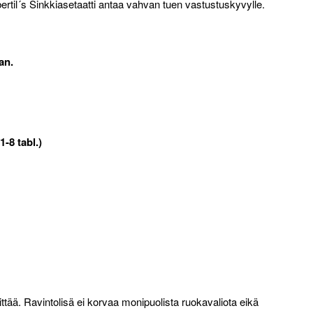
il´s Sinkkiasetaatti antaa vahvan tuen vastustuskyvylle.
an.
-8 tabl.)
ittää. Ravintolisä ei korvaa monipuolista ruokavaliota eikä