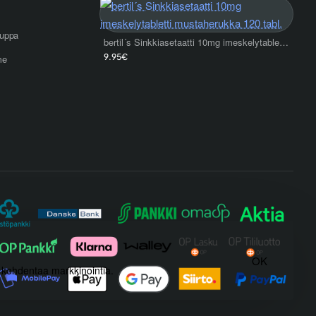
uppa
bertil´s Sinkkiasetaatti 10mg imeskelytabletti mustaherukka 120 tabl.
9.95€
me
OK
) kohdentaa markkinointia.