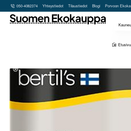
050-4082374
Yhteystiedot
Tilaustiedot
Blogi
Porvoon Ekoka
Suomen Ekokauppa
Kaune
home