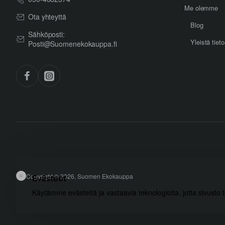
Me olemme
Ota yhteyttä
Blog
Sähköposti:
Yleistä tiet
Posti@Suomenekokauppa.fi
Copyright © 2026, Suomen Ekokauppa
Evästeet
Käytämme evästeitä ja vastaavia teknologioita, jotta sivusto 