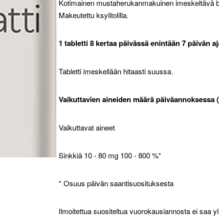
Kotimainen mustaherukanmakuinen imeskeltävä bert
Makeutettu ksylitolilla.
1 tabletti 8 kertaa päivässä enintään 7 päivän aj
Tabletti imeskellään hitaasti suussa.
Vaikuttavien aineiden määrä päiväannoksessa (1
Vaikuttavat aineet
Sinkkiä 10 - 80 mg 100 - 800 %*
* Osuus päivän saantisuosituksesta
Ilmoitettua suositeltua vuorokausiannosta ei saa yl