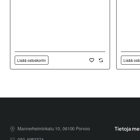
Lisää ostoskoriin
Lisää ost
Mannerheiminkatu 10, 06100 Porvoo
Tietoja me
050-4082374