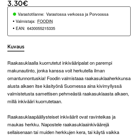
3.30€
Varastotilanne:
Varastossa verkossa ja Porvoossa
Valmistaja:
FOODIN
EAN:
6430055215335
Kuvaus
Raakasuklaalla kuorrutetut inkivääripalat on parempi
makunautinto, jonka kanssa voit herkutella ilman
omantunnontuskia! Foodin valmistaaa raakasuklaaherkkunsa
alusta alkaen itse käsityönä Suomessa aina kivimyllyssä
valmistetusta samettisen pehmeästä raakasuklaasta alkaen,
millä inkivääri kuorrutetaan.
Raakasuklaapäällysteiset inkiväärit ovat ravinteikas ja
maukas herkku. Napostele raakasuklaainkiväärejä
sellaisenaan tai muiden herkkujen kera, tai käytä vaikka