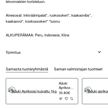
leivonnaisten koristeluun.
Ainesosat: Inkiväärinpalat*, ruokosokeri*, kaakaonibs*,
kaakaovoi*, kookossokeri* *luomu
ALKUPERÄMAA: Peru, Indonesia, Kiina
Toimitus
Samasta tuoteryhmästä
Saman valmistajan tuotteet
Aduki
Aprikoosi
kuivattu
35.80€
1kg,