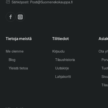
Sähköposti: Posti@Suomenekokauppa.fi
Tietoja meistä
Tilitiedot
Asia
Me olemme
Kirjaudu
Ota yh
Blog
Tilaushistoria
Por
Yleistä tietoa
Uutiskirje
Tuo
Lahjakortti
Sivu
Tila