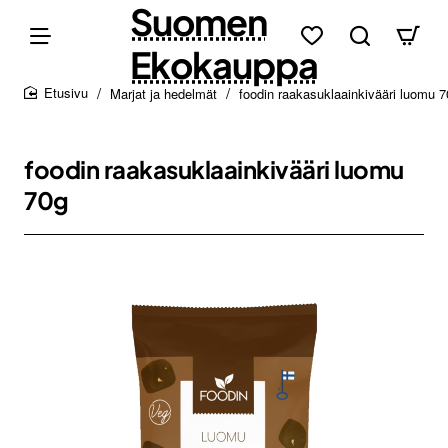
Suomen
Ekokauppa
Marjat ja hedelmät
foodin raakasuklaainkivääri luomu 
home
foodin raakasuklaainkivääri luomu
70g