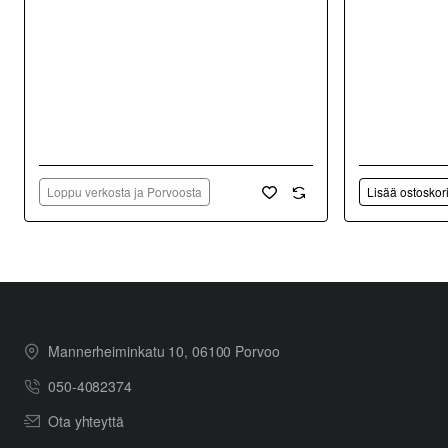
Loppu verkosta ja Porvoosta
Lisää ostoskor
Mannerheiminkatu 10, 06100 Porvoo
050-4082374
Ota yhteyttä