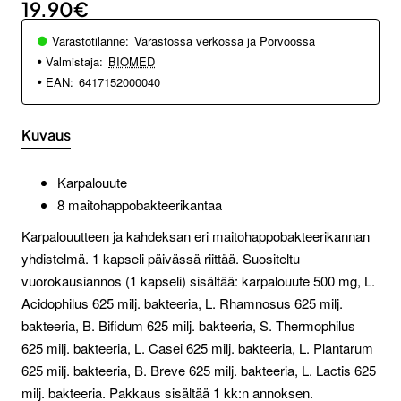
19.90€
Varastotilanne:
Varastossa verkossa ja Porvoossa
Valmistaja:
BIOMED
EAN:
6417152000040
Kuvaus
Karpalouute
8 maitohappobakteerikantaa
Karpalouutteen ja kahdeksan eri maitohappobakteerikannan
yhdistelmä. 1 kapseli päivässä riittää. Suositeltu
vuorokausiannos (1 kapseli) sisältää: karpalouute 500 mg, L.
Acidophilus 625 milj. bakteeria, L. Rhamnosus 625 milj.
bakteeria, B. Bifidum 625 milj. bakteeria, S. Thermophilus
625 milj. bakteeria, L. Casei 625 milj. bakteeria, L. Plantarum
625 milj. bakteeria, B. Breve 625 milj. bakteeria, L. Lactis 625
milj. bakteeria. Pakkaus sisältää 1 kk:n annoksen.