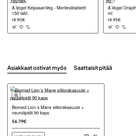
A.Vogel KelpasanVeg - Merilevätabletti
A.Vogel Orapih
150 tabl.
ml
14.90€
14.95€
Asiakkaat ostivat myös
Saattaisit pitää
Biomed Lion´s Mane siiliorakasuute +
neurolipidit 90 kaps
56.79€