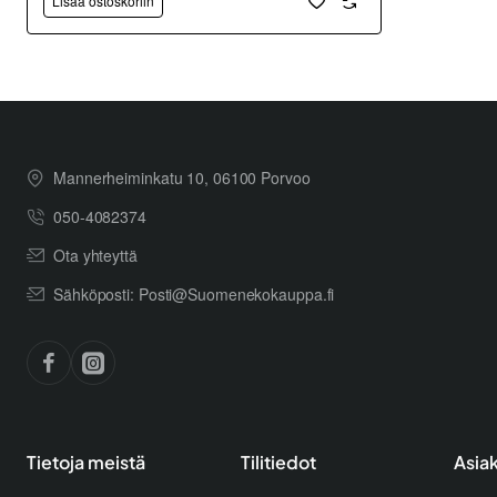
Lisää ostoskoriin
Mannerheiminkatu 10, 06100 Porvoo
050-4082374
Ota yhteyttä
Sähköposti: Posti@Suomenekokauppa.fi
Tietoja meistä
Tilitiedot
Asia