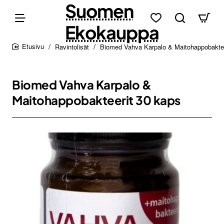
Suomen
Ekokauppa
Ravintolisät
Biomed Vahva Karpalo & Maitohappobaktee
home
Biomed Vahva Karpalo &
Maitohappobakteerit 30 kaps