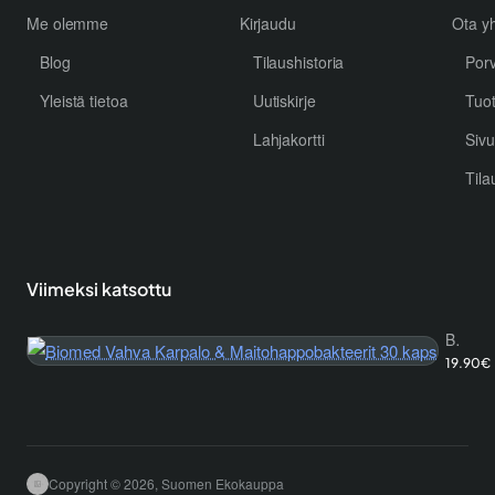
Me olemme
Kirjaudu
Ota yh
Blog
Tilaushistoria
Por
Yleistä tietoa
Uutiskirje
Tuo
Lahjakortti
Sivu
Tila
Viimeksi katsottu
Biomed Vahva Karpalo & Maitohappobakteerit 30 kaps
19.90€
Copyright © 2026, Suomen Ekokauppa