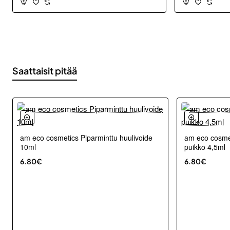
Saattaisit pitää
am eco cosmetics Piparminttu huulivoide
am eco cosmet
10ml
puikko 4,5ml
6.80€
6.80€