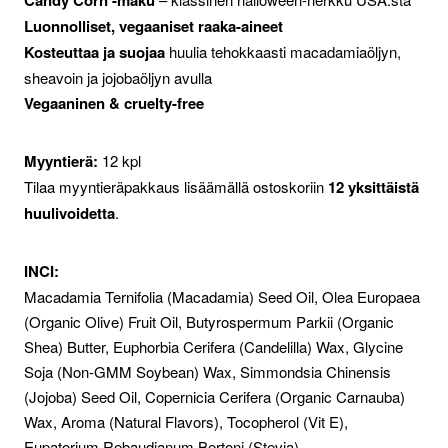
Luonnolliset, vegaaniset raaka-aineet
Kosteuttaa ja suojaa
huulia tehokkaasti macadamiaöljyn,
sheavoin ja jojobaöljyn avulla
Vegaaninen & cruelty-free
Myyntierä:
12 kpl
Tilaa myyntieräpakkaus lisäämällä ostoskoriin
12 yksittäistä
huulivoidetta
.
INCI:
Macadamia Ternifolia (Macadamia) Seed Oil, Olea Europaea
(Organic Olive) Fruit Oil, Butyrospermum Parkii (Organic
Shea) Butter, Euphorbia Cerifera (Candelilla) Wax, Glycine
Soja (Non-GMM Soybean) Wax, Simmondsia Chinensis
(Jojoba) Seed Oil, Copernicia Cerifera (Organic Carnauba)
Wax, Aroma (Natural Flavors), Tocopherol (Vit E),
Eupatorium Rebaudianum Bertoni (Stevia)