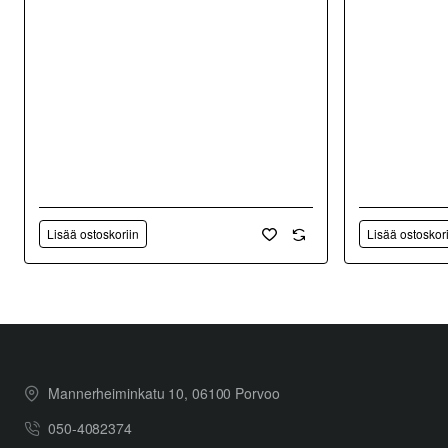
Lisää ostoskoriin
Lisää ostoskor
Mannerheiminkatu 10, 06100 Porvoo
050-4082374