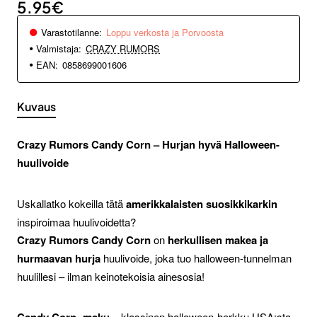
5.95€
Varastotilanne:
Loppu verkosta ja Porvoosta
Valmistaja:
CRAZY RUMORS
EAN:
0858699001606
Kuvaus
Crazy Rumors Candy Corn – Hurjan hyvä Halloween-
huulivoide
Uskallatko kokeilla tätä
amerikkalaisten suosikkikarkin
inspiroimaa huulivoidetta?
Crazy Rumors Candy Corn
on
herkullisen makea ja
hurmaavan hurja
huulivoide, joka tuo halloween-tunnelman
huulillesi – ilman keinotekoisia ainesosia!
Candy Corn -maku
– klassinen halloween-herkku USA:sta