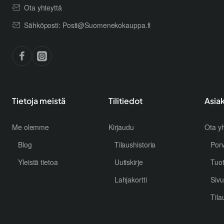
Ota yhteyttä
Sähköposti: Posti@Suomenekokauppa.fi
Tietoja meistä
Tilitiedot
Asia
Me olemme
Kirjaudu
Ota yh
Blog
Tilaushistoria
Por
Yleistä tietoa
Uutiskirje
Tuo
Lahjakortti
Sivu
Tila