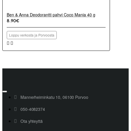
Ben & Anna Deodorantti pahvi Coco Mania 40 g
8.90€
Loppu verkosta ja Porvoosta
Mannerheiminkatu 10, 06100 Porvoo
050-4082374
Ota yhteyttä