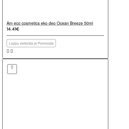
Am eco cosmetics eko deo Ocean Breeze 50ml
14.41€
Loppu verkosta ja Porvoosta