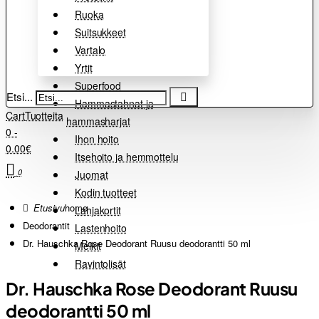
Ruoka
Suitsukkeet
Vartalo
Yrtit
Superfood
Etsi...
Hammastahnat ja
Cart
Tuotteita
hammasharjat
0 -
Ihon hoito
0.00€
Itsehoito ja hemmottelu
0
Juomat
Kodin tuotteet
home
Lahjakortit
Deodorantit
Lastenhoito
Dr. Hauschka Rose Deodorant Ruusu deodorantti 50 ml
Meikit
Ravintolisät
Dr. Hauschka Rose Deodorant Ruusu
deodorantti 50 ml