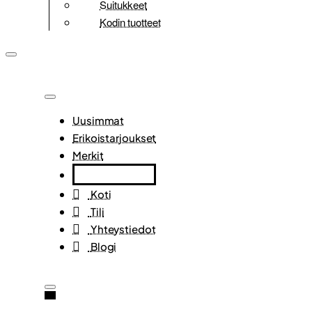
Suitukkeet
Kodin tuotteet
Uusimmat
Erikoistarjoukset
Merkit
Koti
Tili
Yhteystiedot
Blogi