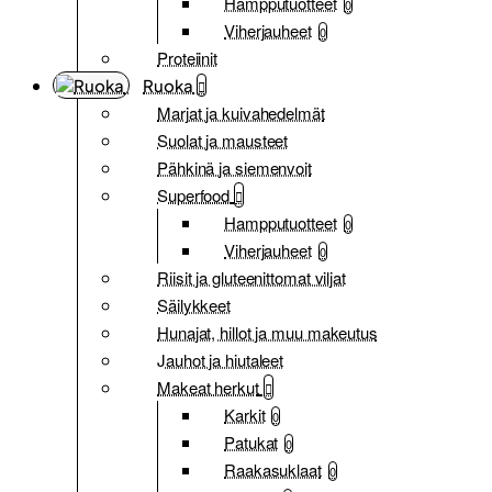
Hampputuotteet
0
Viherjauheet
0
Proteiinit
Ruoka
Marjat ja kuivahedelmät
Suolat ja mausteet
Pähkinä ja siemenvoit
Superfood
Hampputuotteet
0
Viherjauheet
0
Riisit ja gluteenittomat viljat
Säilykkeet
Hunajat, hillot ja muu makeutus
Jauhot ja hiutaleet
Makeat herkut
Karkit
0
Patukat
0
Raakasuklaat
0