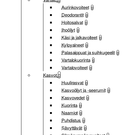
Aurinkovoiteet
0
Deodorantit
0
Hoitosalvat
0
Ihoöljyt
0
Käsi ja jalkavoiteet
0
Kylpyaineet
0
Palasaippuat ja suihkugeelit
0
Vartalokuorinta
0
Vartalovoiteet
0
Kasvot
Huulirasvat
0
Kasvoöljyt ja -seerumit
0
Kasvovedet
0
Kuorinta
0
Naamiot
0
Puhdistus
0
Sävyttävät
0