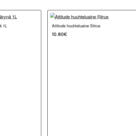
Loppu verkosta ja Porvoosta
ä 1L
Attitude huuhteluaine Sitrus
10.80€