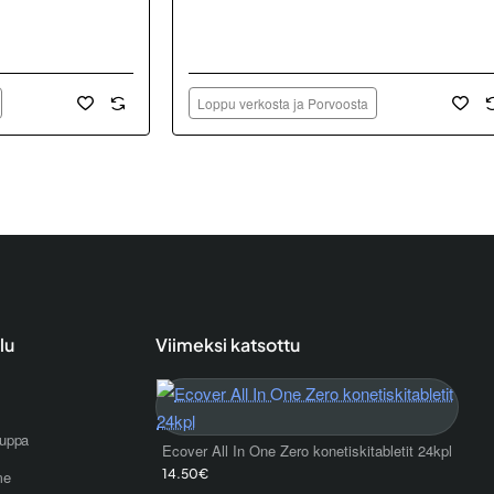
Loppu verkosta ja Porvoosta
lu
Viimeksi katsottu
uppa
Ecover All In One Zero konetiskitabletit 24kpl
14.50€
me