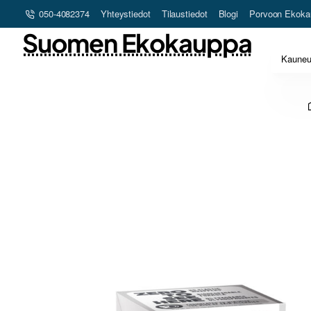
050-4082374
Yhteystiedot
Tilaustiedot
Blogi
Porvoon Ekoka
Suomen Ekokauppa
Kaune