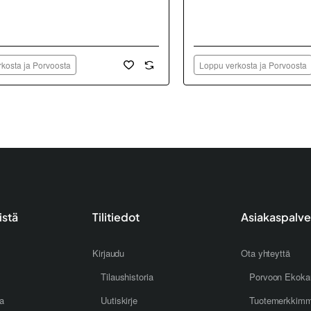
kosta ja Porvoosta
Loppu verkosta ja Porvoosta
istä
Tilitiedot
Asiakaspalve
Kirjaudu
Ota yhteyttä
Tilaushistoria
Porvoon Ekoka
oa
Uutiskirje
Tuotemerkkim