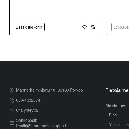
Lisää ostoskoriin
Loppu ver
Mannerheiminkatu 10, 06100 Porvoo
Tietoja me
050-4082374
Me olemme
Ota yhteyttä
Blog
Sähköposti:
Yleistä tiet
Posti@Suomenekokauppa.fi