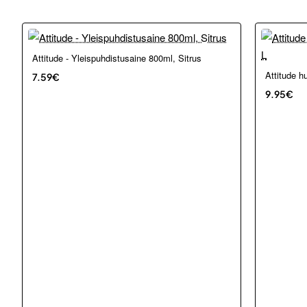
Attitude - Yleispuhdistusaine 800ml, Sitrus
Loppu ver
Attitude h
7.59€
9.95€