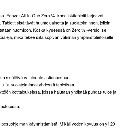
su. Ecover All-In-One Zero % -konetiskitabletit tarjoavat
 Tabletit sisältävät huuhteluainetta ja suolatoiminnon, jolloin
 otetaan huomioon. Koska kyseessä on Zero % -versio, se
leja, mikä tekee siitä sopivan valinnan ympäristötietoiselle
ta sisältävä vaihtoehto astianpesuun.
elu- ja suolatoiminnot yhdessä tabletissa.
töön kotitalouksissa, joissa halutaan yhdistää puhdas tulos ja
kauksessa.
n pesuohjelman käynnistämistä. Mikäli veden kovuus on yli 20