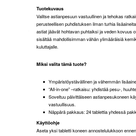
Tuotekuvaus
Valitse astianpesuun vastuullinen ja tehokas ratkai
perusteellisen puhdistuksen ilman turhia lisäaineita.
astiat jäävät hohtavan puhtaiksi ja veden kovuus
sisältää mahdollisimman vähän ylimääräisiä kemikaa
kuluttajalle.
Miksi valita tämä tuote?
Ympäristöystävällinen ja vähemmän lisäainei
“All-in-one” –ratkaisu: yhdistää pesu-, huuht
Soveltuu päivittäiseen astianpesukoneen käyt
vastuullisuus.
Näppärä pakkaus: 24 tablettia yhdessä pak
Käyttöohje
Aseta yksi tabletti koneen annostelulukkoon enne