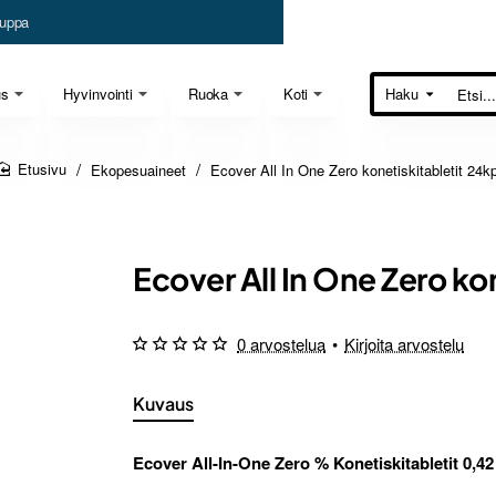
uppa
us
Hyvinvointi
Ruoka
Koti
Haku
Etsi...
Ekopesuaineet
Ecover All In One Zero konetiskitabletit 24kp
home
Ecover All In One Zero ko
0 arvostelua
•
Kirjoita arvostelu
Kuvaus
Ecover All-In-One Zero % Konetiskitabletit 0,42 