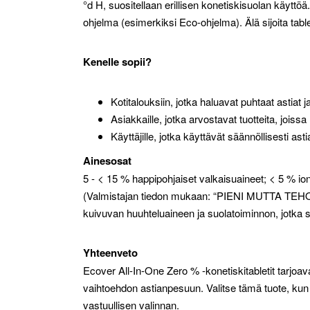
°d H, suositellaan erillisen konetiskisuolan käyttö
ohjelma (esimerkiksi Eco-ohjelma). Älä sijoita tablet
Kenelle sopii?
Kotitalouksiin, jotka haluavat puhtaat astiat 
Asiakkaille, jotka arvostavat tuotteita, jois
Käyttäjille, jotka käyttävät säännöllisesti as
Ainesosat
5 - < 15 % happipohjaiset valkaisuaineet; < 5 % ioni
(Valmistajan tiedon mukaan: “PIENI MUTTA TEHOK
kuivuvan huuhteluaineen ja suolatoiminnon, jotka s
Yhteenveto
Ecover All-In-One Zero % -konetiskitabletit tarjoa
vaihtoehdon astianpesuun. Valitse tämä tuote, kun
vastuullisen valinnan.