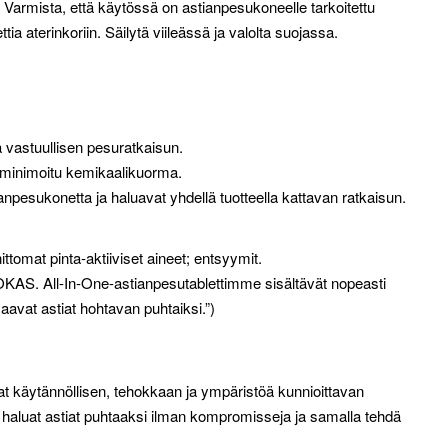
ä. Varmista, että käytössä on astianpesukoneelle tarkoitettu
tia aterinkoriin. Säilytä viileässä ja valolta suojassa.
ja vastuullisen pesuratkaisun.
sa minimoitu kemikaalikuorma.
tianpesukonetta ja haluavat yhdellä tuotteella kattavan ratkaisun.
ttomat pinta-aktiiviset aineet; entsyymit.
AS. All-In-One-astianpesutablettimme sisältävät nopeasti
aavat astiat hohtavan puhtaiksi.”)
vat käytännöllisen, tehokkaan ja ympäristöä kunnioittavan
 haluat astiat puhtaaksi ilman kompromisseja ja samalla tehdä