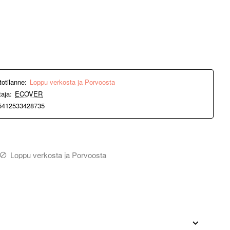
totilanne:
Loppu verkosta ja Porvoosta
taja:
ECOVER
5412533428735
Loppu verkosta ja Porvoosta