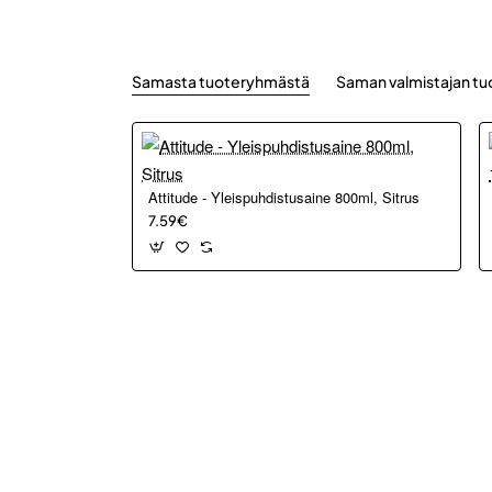
Samasta tuoteryhmästä
Saman valmistajan tu
Attitude - Yleispuhdistusaine 800ml, Sitrus
7.59€