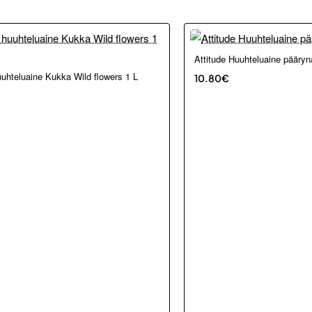
Loppu verkosta ja Porvoosta
Attitude Huuhteluaine pääryn
kosta ja Porvoosta
uuhteluaine Kukka Wild flowers 1 L
10.80€