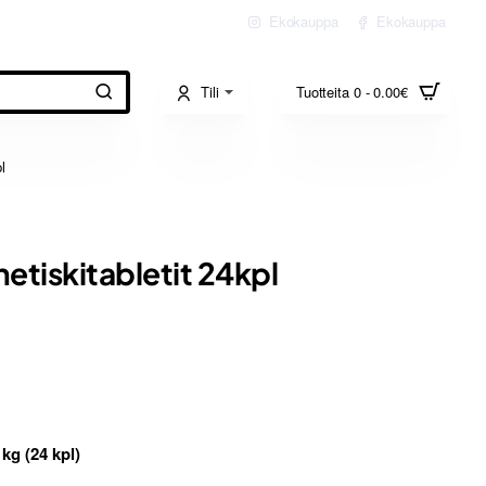
Ekokauppa
Ekokauppa
Tili
Tuotteita 0 - 0.00€
l
netiskitabletit 24kpl
kg (24 kpl)