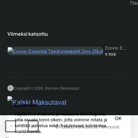
Tila
Viimeksi katsottu
Ecover Essential Tiskikonetabletit Zero 25kpl
9.90€
Copyright © 2026, Suomen Ekokauppa
Evästeet
Käytämme evästeitä ja vastaavia teknologioita,
OK
jotta sivusto toimii oikein, jotta voimme mitata ja
kehittää palvelua sekä (halutessasi) kohdentaa
Loppu verkosta ja Porvoosta
markkinointia.