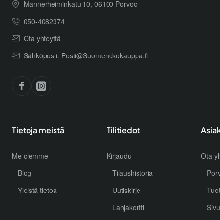
Mannerheiminkatu 10, 06100 Porvoo
050-4082374
Ota yhteyttä
Sähköposti: Posti@Suomenekokauppa.fi
Tietoja meistä
Tilitiedot
Asia
Me olemme
Kirjaudu
Ota yh
Blog
Tilaushistoria
Por
Yleistä tietoa
Uutiskirje
Tuo
Lahjakortti
Sivu