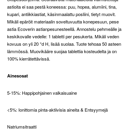
astioita ei saa pestä koneessa: puu, hopea, alumiini, tina,
kupari, antiikkiastiat, käsinmaalattu posliini, tietyt muovit.
Mikäli epäröit materiaalin soveltuvuutta konepesuun, pese
astia Ecoverin astianpesunesteellä. Annostelu pehmeälle ja
keskikovalle vedelle: 1 tabletti per pesukerta. Mikäli veden
kovuus on yli 20 °d H, lisää suolaa. Tuote tehoaa 50 asteen
lämmössä. Muovikääre suojaa tablettia kosteudelta ja on
100% kierrätettävissä.
Ainesosat
5-15%: Happipohjainen valkaisuaine
<5%: Ionittomia pinta-aktiivisia aineita & Entsyymejä
Natriumsitraatti