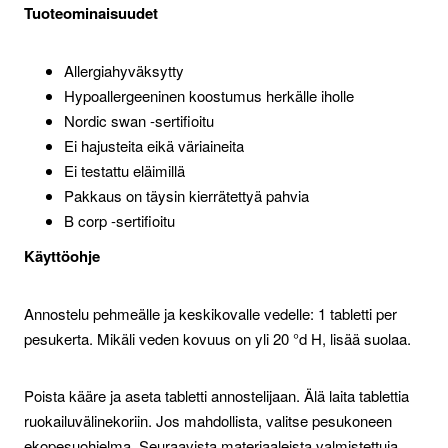
Tuoteominaisuudet
Allergiahyväksytty
Hypoallergeeninen koostumus herkälle iholle
Nordic swan -sertifioitu
Ei hajusteita eikä väriaineita
Ei testattu eläimillä
Pakkaus on täysin kierrätettyä pahvia
B corp -sertifioitu
Käyttöohje
Annostelu pehmeälle ja keskikovalle vedelle: 1 tabletti per
pesukerta. Mikäli veden kovuus on yli 20 °d H, lisää suolaa.
Poista kääre ja aseta tabletti annostelijaan. Älä laita tablettia
ruokailuvälinekoriin. Jos mahdollista, valitse pesukoneen
ekopesuohjelma. Seuraavista materiaaleista valmistettuja