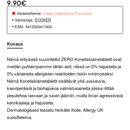
9.90€
Varastotilanne:
Loppu verkosta ja Porvoosta
Valmistaja:
ECOVER
EAN:
5412533417432
Kuvaus
Nämä erityisesti suunnitellut ZERO Konetiskiainetabletit ovat
meidän puhtaimpamme tähän asti; niissä on 0% hajusteita ja
0% väriaineita allergisten reaktioiden riskin minimoiseksi.
Nämä Konetiskiainetabletit sisältävät yhä uusiutuvia,
kasviperäisiä ja biohajoavia valmistusaineita joissa riittää
pesutehoa rasvaan ja ruoan jäämiin, mutta ilman agressiivisia
kemikaaleja ja hajusteita.
Dermatologisesti testattu herkälle iholle, Allergy UK
suosittelema.