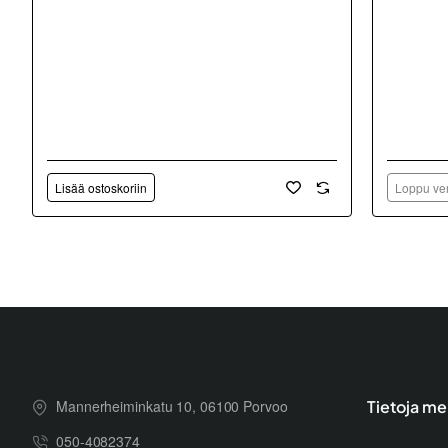
Lisää ostoskoriin
Loppu ver
Mannerheiminkatu 10, 06100 Porvoo
Tietoja me
050-4082374