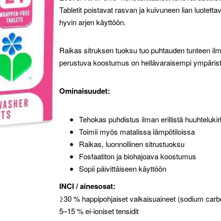
Tabletit poistavat rasvan ja kuivuneen lian luotet
hyvin arjen käyttöön.
Raikas sitruksen tuoksu tuo puhtauden tunteen ilm
perustuva koostumus on hellävaraisempi ympäristöl
Ominaisuudet:
Tehokas puhdistus ilman erillistä huuhtelukir
Toimii myös matalissa lämpötiloissa
Raikas, luonnollinen sitrustuoksu
Fosfaatiton ja biohajoava koostumus
Sopii päivittäiseen käyttöön
INCI / ainesosat:
≥30 % happipohjaiset valkaisuaineet (sodium carb
5–15 % ei-ioniset tensidit