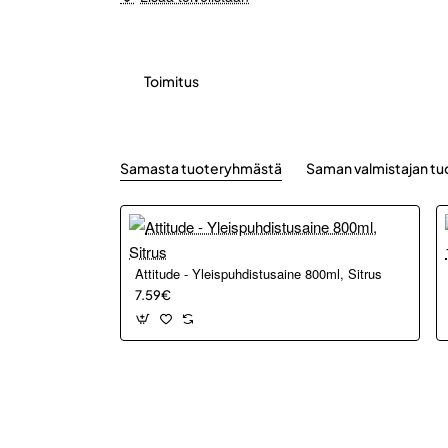
Toimitus
Samasta tuoteryhmästä
Saman valmistajan tu
Attitude - Yleispuhdistusaine 800ml, Sitrus
7.59€