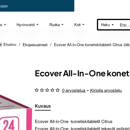
uppa
us
Hyvinvointi
Ruoka
Koti
Haku
Etsi...
Ekopesuaineet
Ecover All-In-One konetiskitabletit Citrus 24k
home
Ecover All-In-One konetis
0 arvostelua
•
Kirjoita arvostelu
Kuvaus
Ecover All-in-One -konetiskitabletit Citrus
Ecover All-in-One -konetiskitabletit tekevät astioi