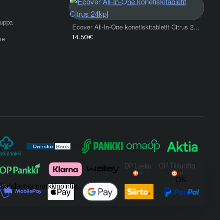
uppa
Ecover All-In-One konetiskitabletit Citrus 24kpl
14.50€
me
OK
) kohdentaa markkinointia.