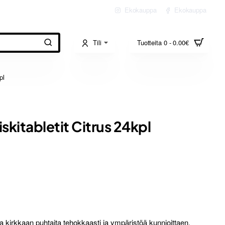
Ekokauppa
Ekokauppa
Tili
Tuotteita 0 - 0.00€
pl
kitabletit Citrus 24kpl
sta kirkkaan puhtaita tehokkaasti ja ympäristöä kunnioittaen.