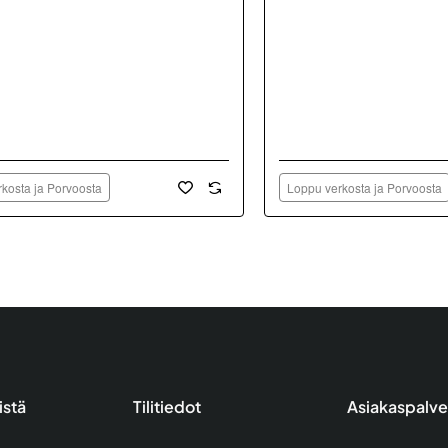
kosta ja Porvoosta
Loppu verkosta ja Porvoosta
istä
Tilitiedot
Asiakaspalve