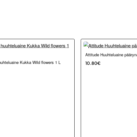
Loppu verkosta ja Porvoosta
Attitude Huuhteluaine pääryn
kosta ja Porvoosta
uuhteluaine Kukka Wild flowers 1 L
10.80€