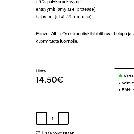
<5 % polykarboksylaatit
entsyymit (amylase, protease)
hajusteet (sisältää limonene)
Ecover All-in-One -konetiskitabletit ovat helppo ja 
kuormitusta luonnolle.
Hinta
Varas
14.50€
Valmis
EAN:
Lisää toivelistaan