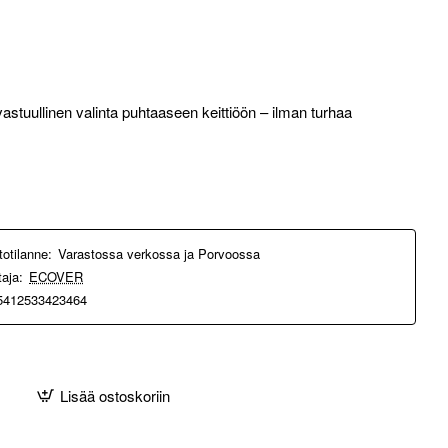
vastuullinen valinta puhtaaseen keittiöön – ilman turhaa
totilanne:
Varastossa verkossa ja Porvoossa
taja:
ECOVER
5412533423464
Lisää ostoskoriin