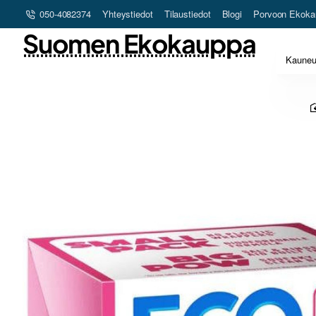
050-4082374
Yhteystiedot
Tilaustiedot
Blogi
Porvoon Ekoka
Suomen Ekokauppa
Kaune