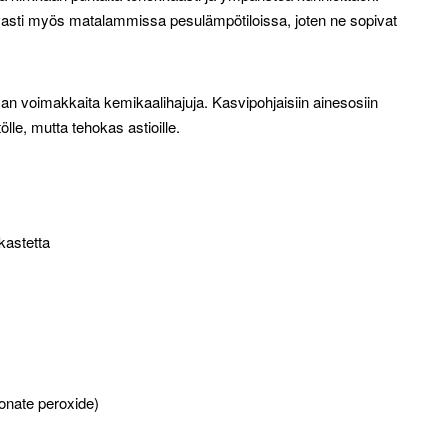
tavasti myös matalammissa pesulämpötiloissa, joten ne sopivat
an voimakkaita kemikaalihajuja. Kasvipohjaisiin ainesosiin
le, mutta tehokas astioille.
kastetta
onate peroxide)