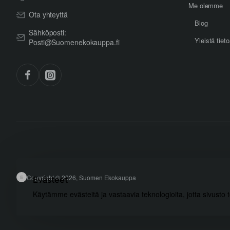
Me olemme
Ota yhteyttä
Blog
Sähköposti:
Yleistä tiet
Posti@Suomenekokauppa.fi
Copyright © 2026, Suomen Ekokauppa
Evästeet
Käytämme evästeitä ja vastaavia teknologioita, jotta sivusto 