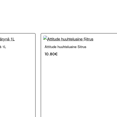
Loppu verkosta ja Porvoosta
ä 1L
Attitude huuhteluaine Sitrus
10.80€