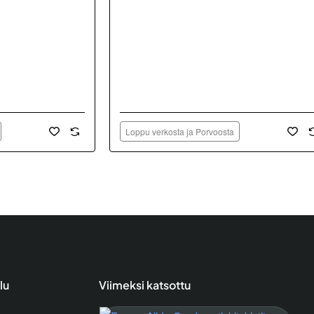
Loppu verkosta ja Porvoosta
lu
Viimeksi katsottu