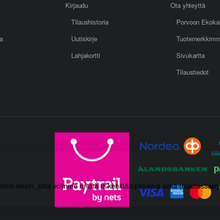
Kirjaudu
Ota yhteyttä
Tilaushistoria
Porvoon Ekoka
oa
Uutiskirje
Tuotemerkkim
Lahjakortti
Sivukartta
Tilaustiedot
toimii oikein, jotta voimme mitata ja kehittää palvelua sekä (halutessasi