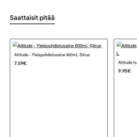
Saattaisit pitää
Attitude - Yleispuhdistusaine 800ml, Sitrus
Loppu ver
Attitude h
7.59€
9.95€