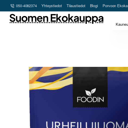
050-4082374
Yhteystiedot
Tilaustiedot
Blogi
Porvoon Ekoka
Suomen Ekokauppa
Kaune