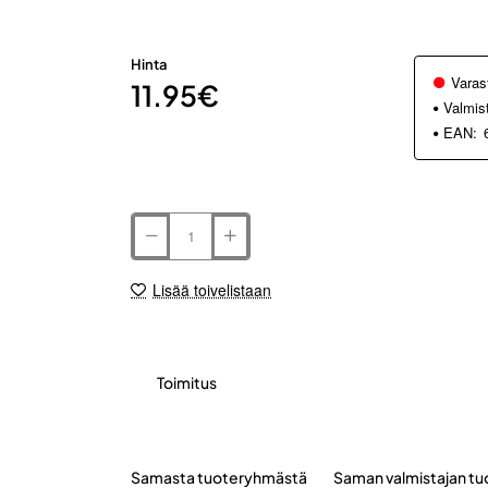
Hinta
Varas
11.95€
Valmis
EAN:
Lisää toivelistaan
Toimitus
Samasta tuoteryhmästä
Saman valmistajan tu