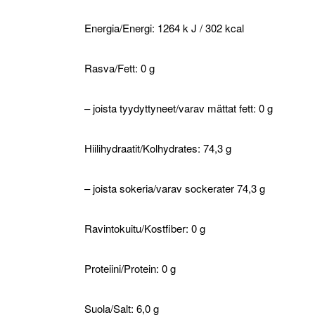
Energia/Energi: 1264 k J / 302 kcal
Rasva/Fett: 0 g
– joista tyydyttyneet/varav mättat fett: 0 g
Hiilihydraatit/Kolhydrates: 74,3 g
– joista sokeria/varav sockerater 74,3 g
Ravintokuitu/Kostfiber: 0 g
Proteiini/Protein: 0 g
Suola/Salt: 6,0 g