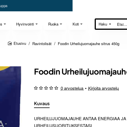
uppa
us
Hyvinvointi
Ruoka
Koti
Haku
Etsi...
Ravintolisät
Foodin Urheilujuomajauhe sitrus 450g
home
Foodin Urheilujuomajauhe
0 arvostelua
•
Kirjoita arvostelu
Kuvaus
URHEILUJUOMAJAUHE ANTAA ENERGIAA JA T
URHEILUSUORITUKSESTASI