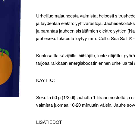
Urheiljuomajauheesta valmistat helposti sitrushed
ja täydentää elektrolyyttivarastoja. Jauhesekoitu
ja parantaa jauheen sisältämien elektrolyyttien (N
jauhesekoituksesta löytyy mm. Celtic Sea Salt ® 
Kuntosalilla kävijöille, hiihtäjille, lenkkeilijöille, py
tarjoaa raikkaan energiaboostin ennen urheilua tai
KÄYTTÖ:
Sekoita 50 g (1/2 dl) jauhetta 1 litraan nestettä ja 
valmista juomaa 10-20 minuutin välein. Jauhe so
LISÄTIEDOT