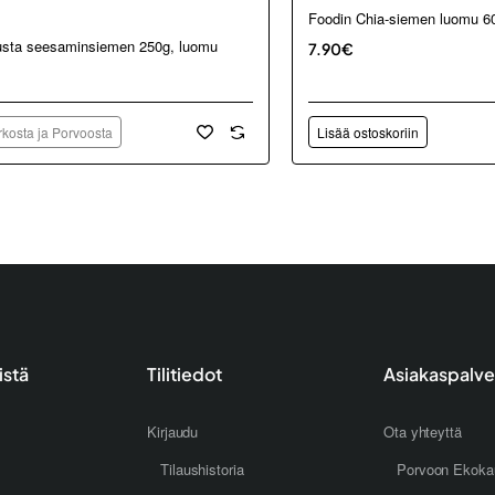
Foodin Chia-siemen luomu 6
kosta ja Porvoosta
usta seesaminsiemen 250g, luomu
7.90€
kosta ja Porvoosta
Lisää ostoskoriin
istä
Tilitiedot
Asiakaspalve
Kirjaudu
Ota yhteyttä
Tilaushistoria
Porvoon Ekoka