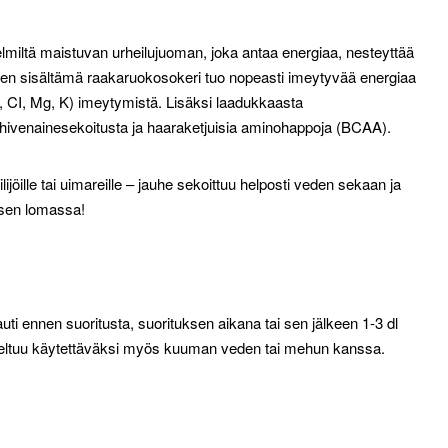
elmiltä maistuvan urheilujuoman, joka antaa energiaa, nesteyttää
ksen sisältämä raakaruokosokeri tuo nopeasti imeytyvää energiaa
a, CI, Mg, K) imeytymistä. Lisäksi laadukkaasta
-hivenainesekoitusta ja haaraketjuisia aminohappoja (BCAA).
öräilijöille tai uimareille – jauhe sekoittuu helposti veden sekaan ja
 sen lomassa!
nauti ennen suoritusta, suorituksen aikana tai sen jälkeen 1-3 dl
veltuu käytettäväksi myös kuuman veden tai mehun kanssa.