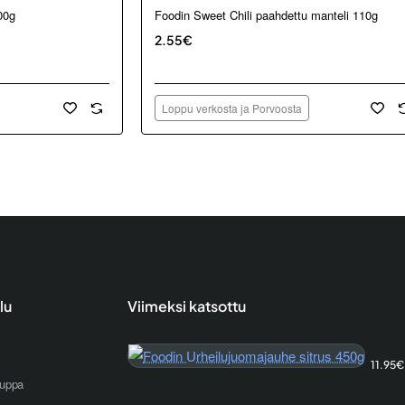
Loppu verkosta ja Porvoosta
00g
Foodin Sweet Chili paahdettu manteli 110g
2.55€
Loppu verkosta ja Porvoosta
lu
Viimeksi katsottu
Foodin
11.95€
uppa