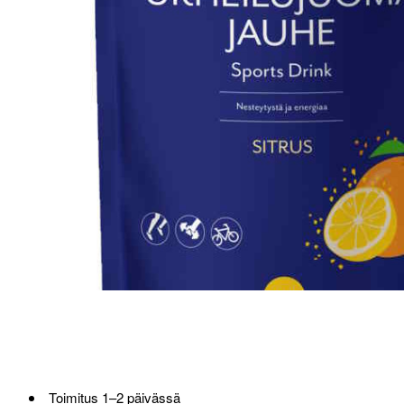
Loppu verkosta ja Porvoosta
Toimitus 1–2 päivässä