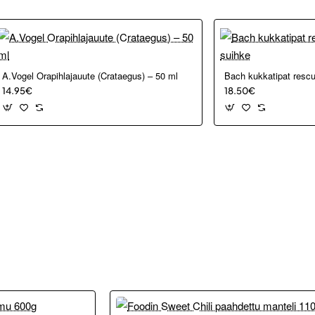
A.Vogel Orapihlajauute (Crataegus) – 50 ml
Bach kukkatipat resc
14.95€
18.50€