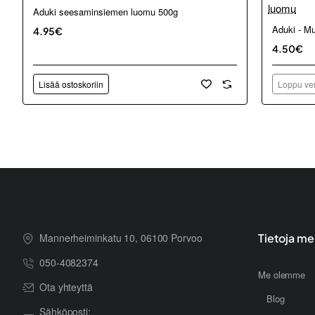
Aduki seesaminsiemen luomu 500g
Loppu ver
Aduki - M
4.95€
4.50€
Lisää ostoskoriin
Loppu ver
Mannerheiminkatu 10, 06100 Porvoo
Tietoja me
050-4082374
Me olemme
Ota yhteyttä
Blog
Sähköposti: