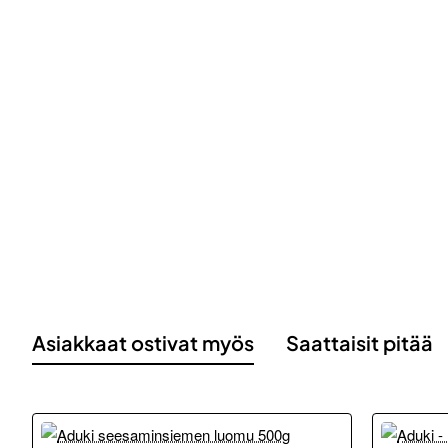
Asiakkaat ostivat myös
Saattaisit pitää