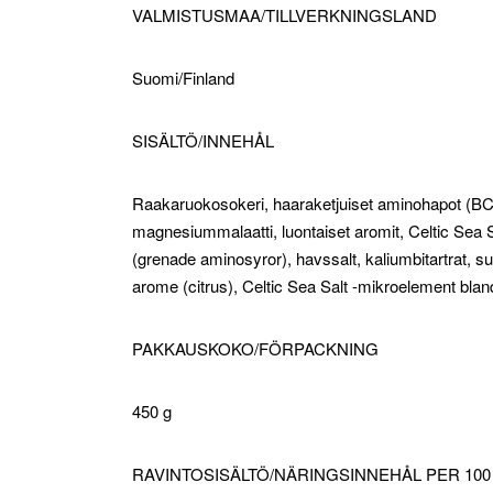
VALMISTUSMAA/TILLVERKNINGSLAND
Suomi/Finland
SISÄLTÖ/INNEHÅL
Raakaruokosokeri, haaraketjuiset aminohapot (BCA
magnesiummalaatti, luontaiset aromit, Celtic Sea 
(grenade aminosyror), havssalt, kaliumbitartrat, 
arome (citrus), Celtic Sea Salt -mikroelement blan
PAKKAUSKOKO/FÖRPACKNING
450 g
RAVINTOSISÄLTÖ/NÄRINGSINNEHÅL PER 100