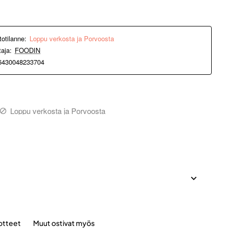
totilanne:
Loppu verkosta ja Porvoosta
taja:
FOODIN
6430048233704
Loppu verkosta ja Porvoosta
otteet
Muut ostivat myös