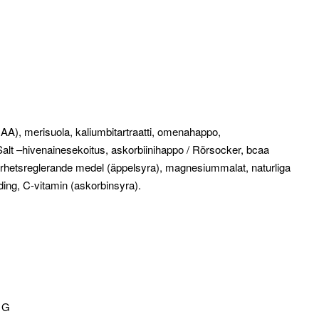
A), merisuola, kaliumbitartraatti, omenahappo,
Salt –hivenainesekoitus, askorbiinihappo / Rörsocker, bcaa
surhetsreglerande medel (äppelsyra), magnesiummalat, naturliga
ding, C-vitamin (askorbinsyra).
 G