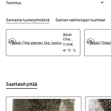
Toimitus
Samasta tuoteryhmästä
Saman valmistajan tuotteet
Aduki
Chia
siemen
11.50€
1kg,
luomu
Saattaisit pitää