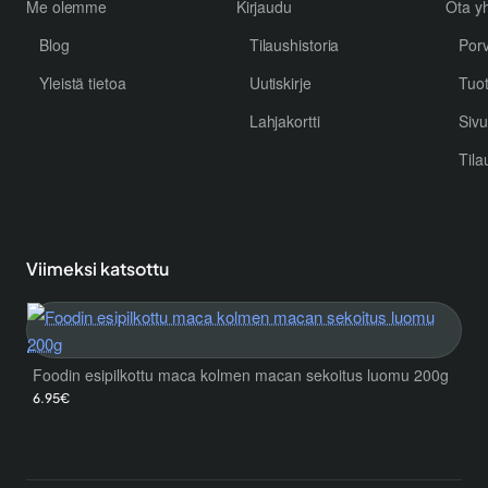
Me olemme
Kirjaudu
Ota yh
Blog
Tilaushistoria
Por
Yleistä tietoa
Uutiskirje
Tuo
Lahjakortti
Sivu
Tila
Viimeksi katsottu
Foodin esipilkottu maca kolmen macan sekoitus luomu 200g
6.95€