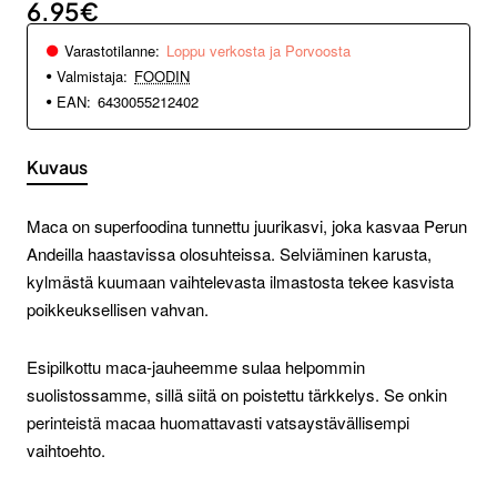
6.95€
Varastotilanne:
Loppu verkosta ja Porvoosta
Valmistaja:
FOODIN
EAN:
6430055212402
Kuvaus
Maca on superfoodina tunnettu juurikasvi, joka kasvaa Perun
Andeilla haastavissa olosuhteissa. Selviäminen karusta,
kylmästä kuumaan vaihtelevasta ilmastosta tekee kasvista
poikkeuksellisen vahvan.
Esipilkottu maca-jauheemme sulaa helpommin
suolistossamme, sillä siitä on poistettu tärkkelys. Se onkin
perinteistä macaa huomattavasti vatsaystävällisempi
vaihtoehto.