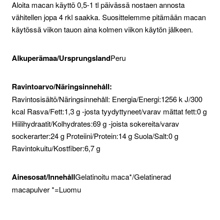
Aloita macan käyttö 0,5-1 tl päivässä nostaen annosta
vähitellen jopa 4 rkl saakka. Suosittelemme pitämään macan
käytössä viikon tauon aina kolmen viikon käytön jälkeen.
Alkuperämaa/Ursprungsland
Peru
Ravintoarvo/Näringsinnehål
l:
Ravintosisältö/Näringsinnehåll: Energia/Energi:1256 k J/300
kcal Rasva/Fett:1,3 g -josta tyydyttyneet/varav mättat fett:0 g
Hiilihydraatit/Kolhydrates:69 g -joista sokereita/varav
sockerarter:24 g Proteiini/Protein:14 g Suola/Salt:0 g
Ravintokuitu/Kostfiber:6,7 g
Ainesosat/Innehåll
Gelatinoitu maca*/Gelatinerad
macapulver *=Luomu