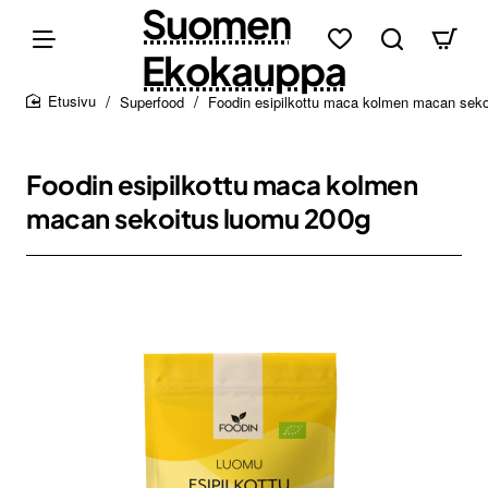
Suomen
Ekokauppa
Superfood
Foodin esipilkottu maca kolmen macan seko
home
Foodin esipilkottu maca kolmen
macan sekoitus luomu 200g