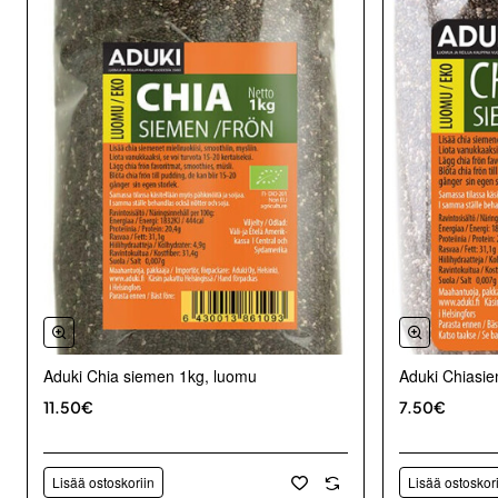
Aduki Chia siemen 1kg, luomu
Aduki Chiasi
11.50€
7.50€
Lisää ostoskoriin
Lisää ostoskor