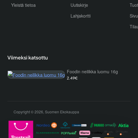
Yleistä tietoa
Uutiskirje
Tuo
Lahjakortti
Sivu
Tila
Viimeksi katsottu
Foodin neilikka luomu 16g
2.49€
Copyright © 2026, Suomen Ekokauppa