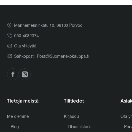
Mannerheiminkatu 10, 06100 Porvoo
050-4082374
Ota yhteyttä
Sähköposti: Posti@Suomenekokauppa.fi
Tietoja meistä
Tilitiedot
Asia
Me olemme
Kirjaudu
Ota yh
Blog
Tilaushistoria
Por