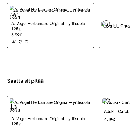
A. Vogel Herbamare Original – yrttisuola
125 g
3.59€
Saattaisit pitää
Aduki - Carob
A. Vogel Herbamare Original – yrttisuola
4.19€
125 g