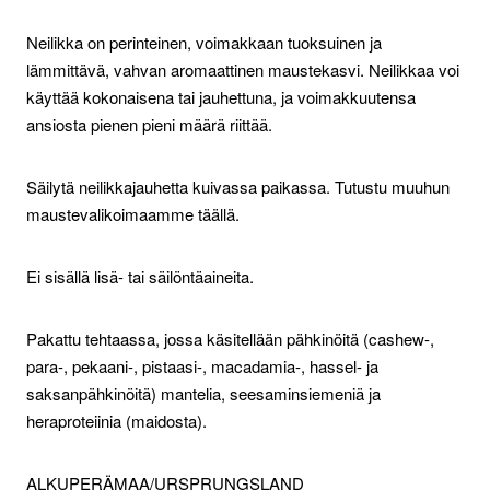
Neilikka on perinteinen, voimakkaan tuoksuinen ja
lämmittävä, vahvan aromaattinen maustekasvi. Neilikkaa voi
käyttää kokonaisena tai jauhettuna, ja voimakkuutensa
ansiosta pienen pieni määrä riittää.
Säilytä neilikkajauhetta kuivassa paikassa. Tutustu muuhun
maustevalikoimaamme täällä.
Ei sisällä lisä- tai säilöntäaineita.
Pakattu tehtaassa, jossa käsitellään pähkinöitä (cashew-,
para-, pekaani-, pistaasi-, macadamia-, hassel- ja
saksanpähkinöitä) mantelia, seesaminsiemeniä ja
heraproteiinia (maidosta).
ALKUPERÄMAA/URSPRUNGSLAND