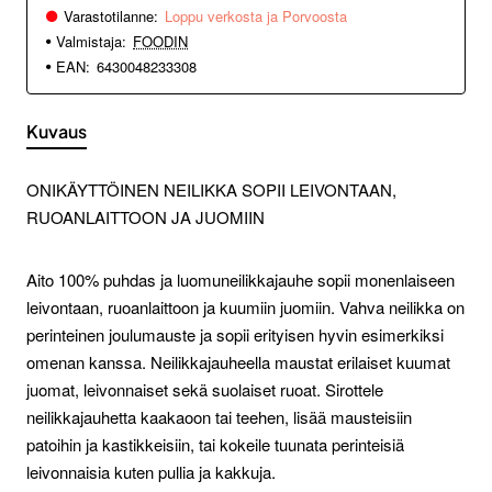
Varastotilanne:
Loppu verkosta ja Porvoosta
Valmistaja:
FOODIN
EAN:
6430048233308
Kuvaus
ONIKÄYTTÖINEN NEILIKKA SOPII LEIVONTAAN,
RUOANLAITTOON JA JUOMIIN
Aito 100% puhdas ja luomuneilikkajauhe sopii monenlaiseen
leivontaan, ruoanlaittoon ja kuumiin juomiin. Vahva neilikka on
perinteinen joulumauste ja sopii erityisen hyvin esimerkiksi
omenan kanssa. Neilikkajauheella maustat erilaiset kuumat
juomat, leivonnaiset sekä suolaiset ruoat. Sirottele
neilikkajauhetta kaakaoon tai teehen, lisää mausteisiin
patoihin ja kastikkeisiin, tai kokeile tuunata perinteisiä
leivonnaisia kuten pullia ja kakkuja.