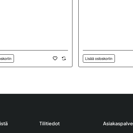
oskoriin
Lisää ostoskoriin
istä
Tilitiedot
Asiakaspalve