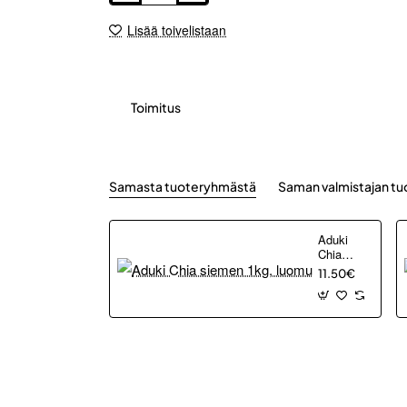
Lisää toivelistaan
Toimitus
Samasta tuoteryhmästä
Saman valmistajan tu
Aduki
Chia
siemen
11.50€
1kg,
luomu