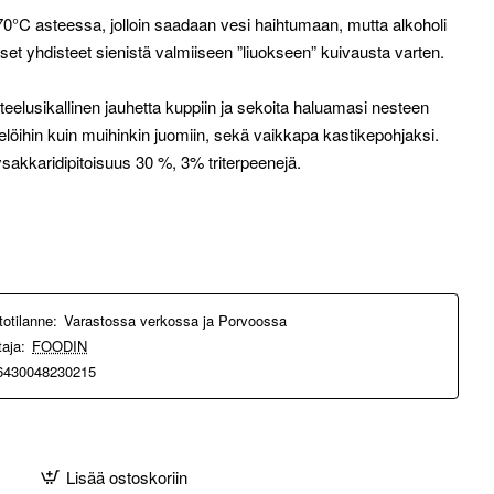
-70°C asteessa, jolloin saadaan vesi haihtumaan, mutta alkoholi
iset yhdisteet sienistä valmiiseen ”liuokseen” kuivausta varten.
 teelusikallinen jauhetta kuppiin ja sekoita haluamasi nesteen
elöihin kuin muihinkin juomiin, sekä vaikkapa kastikepohjaksi.
ysakkaridipitoisuus 30 %, 3% triterpeenejä.
totilanne:
Varastossa verkossa ja Porvoossa
taja:
FOODIN
6430048230215
Lisää ostoskoriin