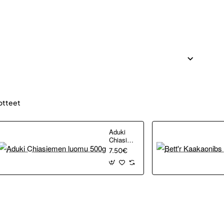
otteet
Aduki
Chiasiemen
luomu
7.50€
500g