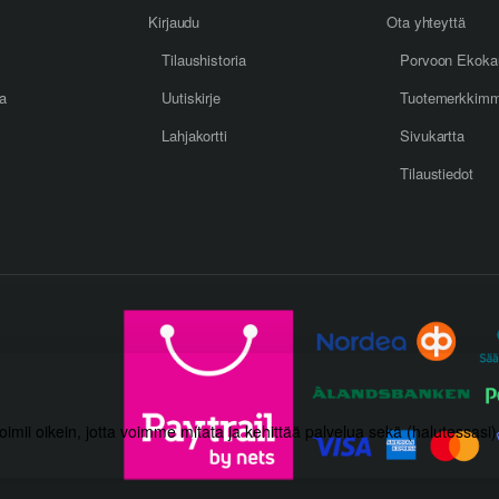
Kirjaudu
Ota yhteyttä
Tilaushistoria
Porvoon Ekoka
oa
Uutiskirje
Tuotemerkkim
Lahjakortti
Sivukartta
Tilaustiedot
toimii oikein, jotta voimme mitata ja kehittää palvelua sekä (halutessasi