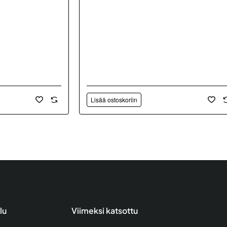
Lisää ostoskoriin
lu
Viimeksi katsottu