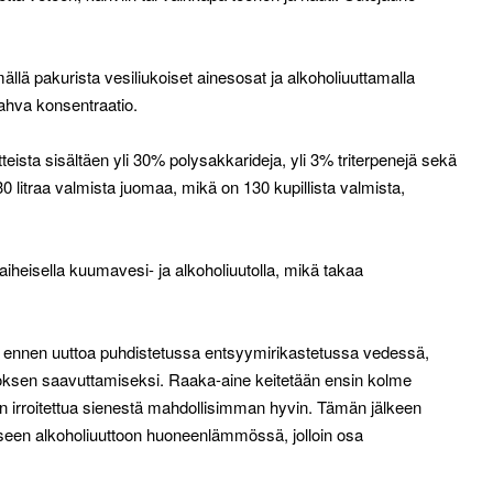
ällä pakurista vesiliukoiset ainesosat ja alkoholiuuttamalla
vahva konsentraatio.
ista sisältäen yli 30% polysakkarideja, yli 3% triterpenejä sekä
0 litraa valmista juomaa, mikä on 130 kupillista valmista,
iheisella kuumavesi- ja alkoholiuutolla, mikä takaa
sti ennen uuttoa puhdistetussa entsyymirikastetussa vedessä,
ksen saavuttamiseksi. Raaka-aine keitetään ensin kolme
an irroitettua sienestä mahdollisimman hyvin. Tämän jälkeen
äiseen alkoholiuuttoon huoneenlämmössä, jolloin osa