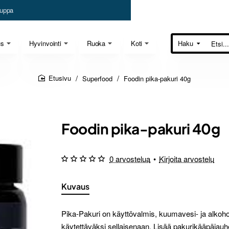
uppa
us
Hyvinvointi
Ruoka
Koti
Haku
Etsi...
Superfood
Foodin pika-pakuri 40g
home
Foodin pika-pakuri 40g
0 arvostelua
•
Kirjoita arvostelu
Kuvaus
Pika-Pakuri on käyttövalmis, kuumavesi- ja alkoho
käytettäväksi sellaisenaan. Lisää pakurikääpäjauhe