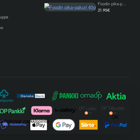
Foodin pika-pakuri 40g
21.95€
uppa
me
OK
) kohdentaa markkinointia.