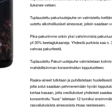
liukenee veteen.
Tuplauutettu pakuriuutejauhe on valmistettu keittäm
uutettu alkoholiliuoiset ainesosat, jolloin saadaan 
Pika-pakurimme onkin yksi vahvimmista pakuriuutte
yli 30% beetaglukaaneja. Yhdestä purkista saa n. 3
vahvaa pakuriteetä.
Tuplauutettu Pakuri-uutejauhe valmistetaan kolmiva
mahdollisimman konsentroidun lopputuotteen.
Raaka-aineet tutkitaan ja puhdistetaan huolellise
jotta solut saadaan pehmenemään hyvän lopputulo
kertaa kasaan, jotta vesiliukoiset yhdisteet saada
konsentroitu ”liuos” laitetaan 12 tunniksi ensimm
rasvaliukoisista ainesosista irtoaa nesteeseen.