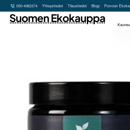
050-4082374
Yhteystiedot
Tilaustiedot
Blogi
Porvoon Ekoka
Suomen Ekokauppa
Kaune