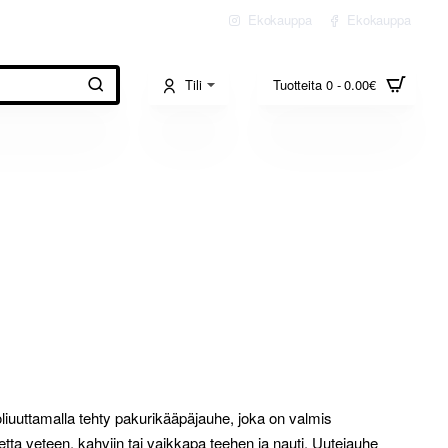
Ekokauppa
Ekokauppa
Tili
Tuotteita 0 - 0.00€
liuuttamalla tehty pakurikääpäjauhe, joka on valmis
tta veteen, kahviin tai vaikkapa teehen ja nauti. Uutejauhe