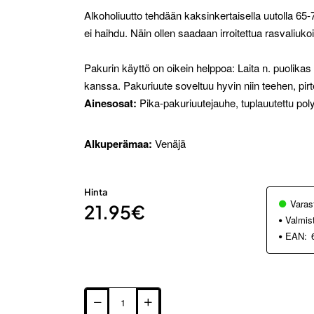
Alkoholiuutto tehdään kaksinkertaisella uutolla 65
ei haihdu. Näin ollen saadaan irroitettua rasvaliuko
Pakurin käyttö on oikein helppoa: Laita n. puolikas
kanssa. Pakuriuute soveltuu hyvin niin teehen, pirt
Ainesosat:
Pika-pakuriuutejauhe, tuplauutettu pol
Alkuperämaa:
Venäjä
Hinta
Varas
21.95€
Valmis
EAN: