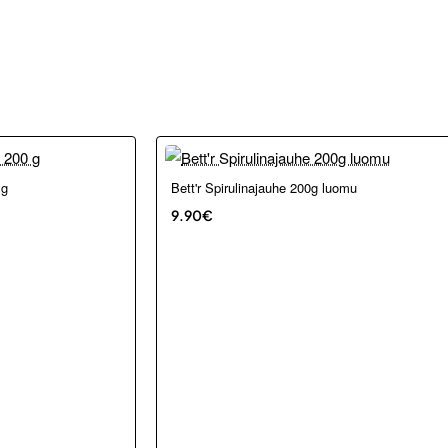
 g
Bett'r Spirulinajauhe 200g luomu
9.90€