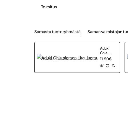
Toimitus
Samasta tuoteryhmästä
Saman valmistajan tu
Aduki
Chia
siemen
11.50€
1kg,
luomu