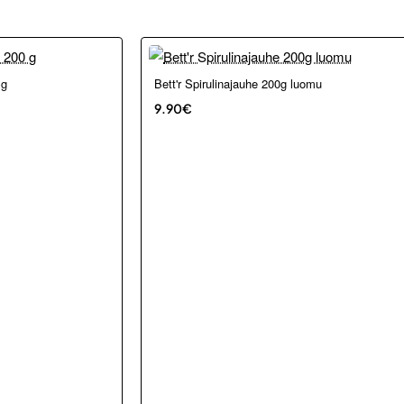
 g
Bett'r Spirulinajauhe 200g luomu
9.90€