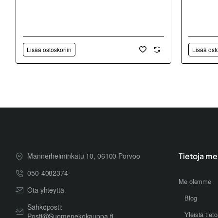
Lisää ostoskoriin
Lisää ost
Mannerheiminkatu 10, 06100 Porvoo
Tietoja me
050-4082374
Me olemme
Ota yhteyttä
Blog
Sähköposti:
Yleistä tiet
Posti@Suomenekokauppa.fi