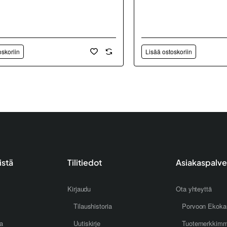
oskoriin
Lisää ostoskoriin
istä
Tilitiedot
Asiakaspalve
Kirjaudu
Ota yhteyttä
Tilaushistoria
Porvoon Ekoka
oa
Uutiskirje
Tuotemerkkim