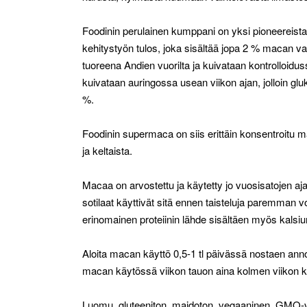
Foodinin perulainen kumppani on yksi pioneereista,
kehitystyön tulos, joka sisältää jopa 2 % macan v
tuoreena Andien vuorilta ja kuivataan kontrolloidussa
kuivataan auringossa usean viikon ajan, jolloin glu
%.
Foodinin supermaca on siis erittäin konsentroitu 
ja keltaista.
Macaa on arvostettu ja käytetty jo vuosisatojen 
sotilaat käyttivät sitä ennen taisteluja paremman
erinomainen proteiinin lähde sisältäen myös kalsium
Aloita macan käyttö 0,5-1 tl päivässä nostaen ann
macan käytössä viikon tauon aina kolmen viikon k
Luomu, gluteeniton, maidoton, vegaaninen, GMO-vapa