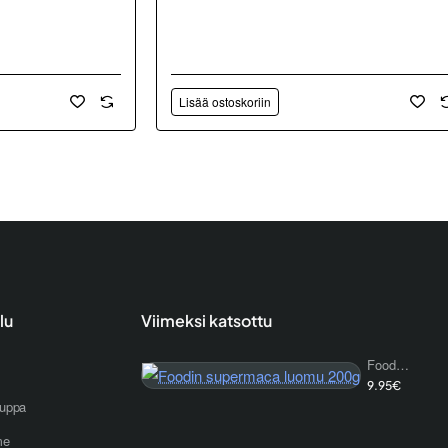
Lisää ostoskoriin
lu
Viimeksi katsottu
Foodin supermaca luomu 200g
9.95€
uppa
me