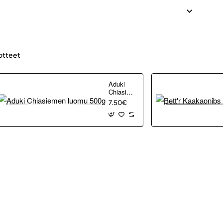
otteet
Aduki
Chiasiemen
luomu
7.50€
500g