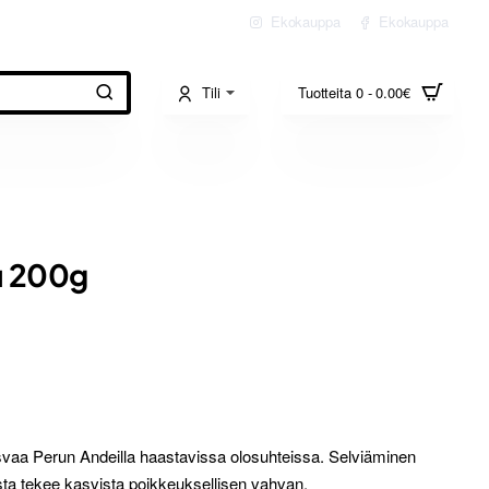
Ekokauppa
Ekokauppa
Tili
Tuotteita 0 - 0.00€
u 200g
svaa Perun Andeilla haastavissa olosuhteissa. Selviäminen
ta tekee kasvista poikkeuksellisen vahvan.