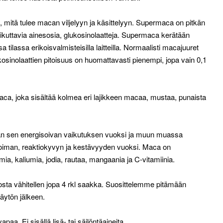
 mitä tulee macan viljelyyn ja käsittelyyn. Supermaca on pitkän
aikuttavia ainesosia, glukosinolaatteja. Supermaca kerätään
 tilassa erikoisvalmisteisilla laitteilla. Normaalisti macajuuret
kosinolaattien pitoisuus on huomattavasti pienempi, jopa vain 0,1
maca, joka sisältää kolmea eri lajikkeen macaa, mustaa, punaista
ajan sen energisoivan vaikutuksen vuoksi ja muun muassa
 voiman, reaktiokyvyn ja kestävyyden vuoksi. Maca on
ia, kaliumia, jodia, rautaa, mangaania ja C-vitamiinia.
osta vähitellen jopa 4 rkl saakka. Suosittelemme pitämään
äytön jälkeen.
a. Ei sisällä lisä- tai säilöntäaineita.