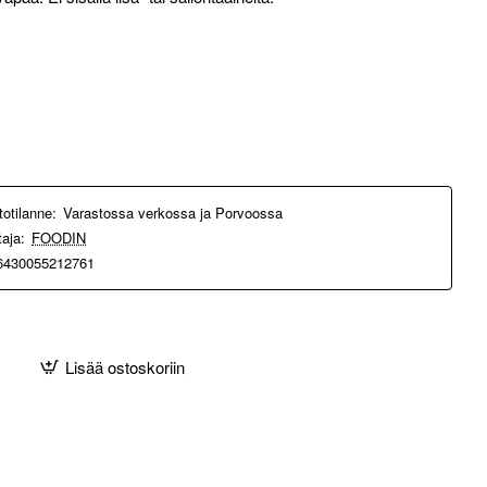
totilanne:
Varastossa verkossa ja Porvoossa
taja:
FOODIN
6430055212761
Lisää ostoskoriin