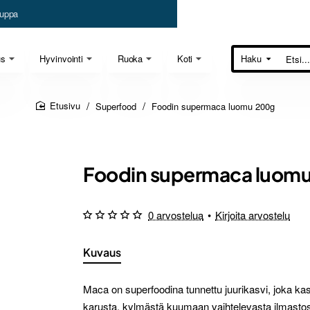
uppa
us
Hyvinvointi
Ruoka
Koti
Haku
Etsi...
Superfood
Foodin supermaca luomu 200g
home
Foodin supermaca luom
0 arvostelua
•
Kirjoita arvostelu
Kuvaus
Maca on superfoodina tunnettu juurikasvi, joka ka
karusta, kylmästä kuumaan vaihtelevasta ilmastos