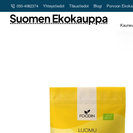
050-4082374
Yhteystiedot
Tilaustiedot
Blogi
Porvoon Ekoka
Suomen Ekokauppa
Kaune