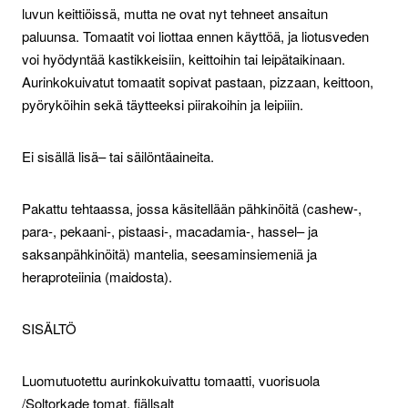
luvun keittiöissä, mutta ne ovat nyt tehneet ansaitun
paluunsa. Tomaatit voi liottaa ennen käyttöä, ja liotusveden
voi hyödyntää kastikkeisiin, keittoihin tai leipätaikinaan.
Aurinkokuivatut tomaatit sopivat pastaan, pizzaan, keittoon,
pyöryköihin sekä täytteeksi piirakoihin ja leipiiin.
Ei sisällä lisä– tai säilöntäaineita.
Pakattu tehtaassa, jossa käsitellään pähkinöitä (cashew-,
para-, pekaani-, pistaasi-, macadamia-, hassel– ja
saksanpähkinöitä) mantelia, seesaminsiemeniä ja
heraproteiinia (maidosta).
SISÄLTÖ
Luomutuotettu aurinkokuivattu tomaatti, vuorisuola
/Soltorkade tomat, fjällsalt