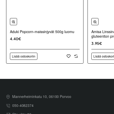
Aduki Popcorn-maissinjyvät 500g luomu
Amisa Linssin
gluteeniton pro
4.40€
3.95€
Lisää ostoskoriin
Lisää ostoskor
Mannerheiminkatu 10, 06100 Porvoo
050-4082374