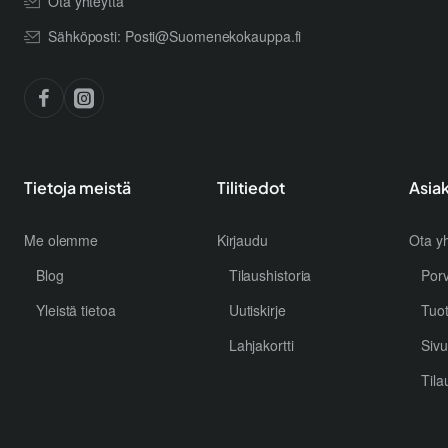
Ota yhteyttä
Sähköposti: Posti@Suomenekokauppa.fi
Tietoja meistä
Tilitiedot
Asia
Me olemme
Kirjaudu
Ota yh
Blog
Tilaushistoria
Por
Yleistä tietoa
Uutiskirje
Tuo
Lahjakortti
Sivu
Tila