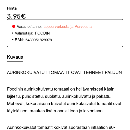
Hinta
3.95€
Varastotilanne:
Loppu verkosta ja Porvoosta
Valmistaja:
FOODIN
EAN:
6430051828379
Kuvaus
AURINKOKUIVATUT TOMAATIT OVAT TEHNEET PALUUN
Foodinin aurinkokuivattu tomaatti on hellävaraisesti käsin
lajiteltu, puhdistettu, suolattu, aurinkokuivattu ja pakattu.
Mehevät, kokonaisena kuivatut aurinkokuivatut tomaatit ovat
täyteläinen, maukas lisä ruoanlaittoon ja leivontaan.
Aurinkokuivatut tomaatit kokivat suorastaan inflaation 90-