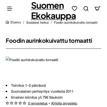
Suomen
Ekokauppa
Suolaiset herkut
Foodin aurinkokuivattu tomaatti
home
Foodin aurinkokuivattu tomaatti
Loppu verkosta ja Porvoosta
Toimitus 1–2 päivässä
Suomalainen perheyritys vuodesta 2011
Ilmainen toimitus yli 79€ tilauksiin
0 arvostelua
•
Kirjoita arvostelu