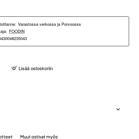
totilanne:
Varastossa verkossa ja Porvoossa
taja:
FOODIN
6430048235043
Lisää ostoskoriin
otteet
Muut ostivat myös