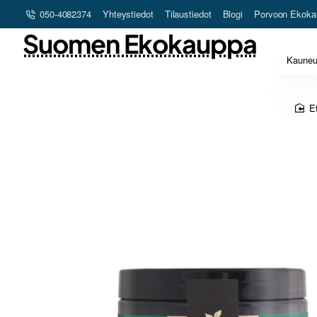
050-4082374
Yhteystiedot
Tilaustiedot
Blogi
Porvoon Ekoka
Suomen Ekokauppa
Kaune