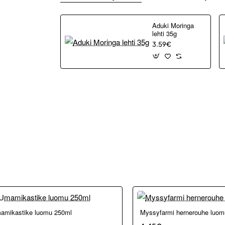
Aduki Moringa
lehti 35g
3.59€
kosta ja Porvoosta
amikastike luomu 250ml
Myssyfarmi hernerouhe luom