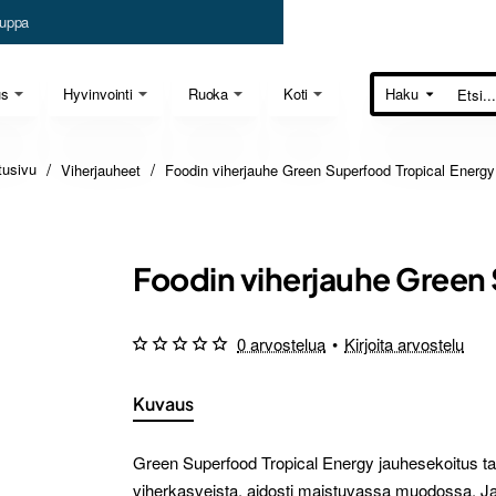
uppa
us
Hyvinvointi
Ruoka
Koti
Haku
Etsi...
Viherjauheet
Foodin viherjauhe Green Superfood Tropical Energ
home
Foodin viherjauhe Green 
0 arvostelua
•
Kirjoita arvostelu
Kuvaus
Green Superfood Tropical Energy jauhesekoitus tar
viherkasveista, aidosti maistuvassa muodossa. Ja