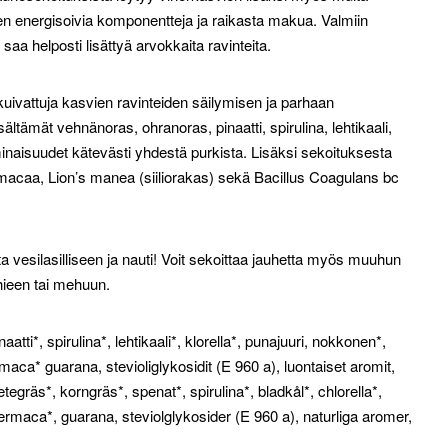
een energisoivia komponentteja ja raikasta makua. Valmiin
aa helposti lisättyä arvokkaita ravinteita.
uivattuja kasvien ravinteiden säilymisen ja parhaan
ämät vehnänoras, ohranoras, pinaatti, spirulina, lehtikaali,
minaisuudet kätevästi yhdestä purkista. Lisäksi sekoituksesta
macaa, Lion’s manea (siiliorakas) sekä Bacillus Coagulans bc
a vesilasilliseen ja nauti! Voit sekoittaa jauhetta myös muuhun
ieen tai mehuun.
ti*, spirulina*, lehtikaali*, klorella*, punajuuri, nokkonen*,
maca* guarana, stevioliglykosidit (E 960 a), luontaiset aromit,
egräs*, korngräs*, spenat*, spirulina*, bladkål*, chlorella*,
permaca*, guarana, steviolglykosider (E 960 a), naturliga aromer,