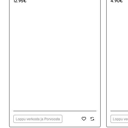
12.95€
4.90€
Loppu verkosta ja Porvoosta
Loppu ver