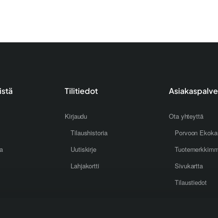
istä
Tilitiedot
Asiakaspalve
Kirjaudu
Ota yhteyttä
Tilaushistoria
Porvoon Ekoka
oa
Uutiskirje
Tuotemerkkim
Lahjakortti
Sivukartta
Tilaustiedot