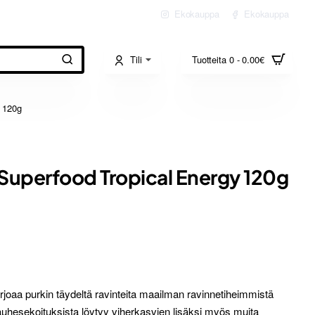
Ekokauppa
Ekokauppa
Tili
Tuotteita 0 - 0.00€
y 120g
Superfood Tropical Energy 120g
joaa purkin täydeltä ravinteita maailman ravinnetiheimmistä
uhesekoituksista löytyy viherkasvien lisäksi myös muita