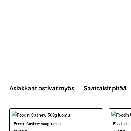
Asiakkaat ostivat myös
Saattaisit pitää
Loppu verkosta ja Porvoosta
Loppu ver
Foodin Cashew 500g luomu
Foodin Um