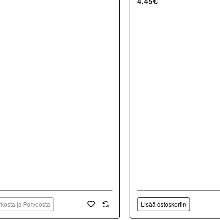
4.45€
kosta ja Porvoosta
Lisää ostoskoriin