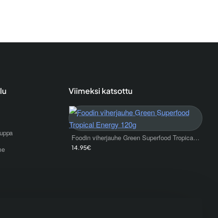
lu
Viimeksi katsottu
uppa
Foodin viherjauhe Green Superfood Tropical Energy 120g
14.95€
me