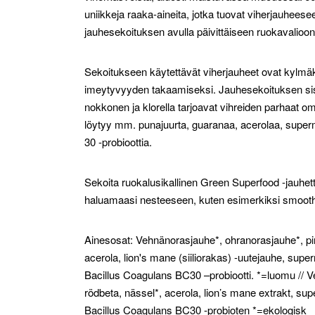
uniikkeja raaka-aineita, jotka tuovat viherjauhees
jauhesekoituksen avulla päivittäiseen ruokavalioon s
Sekoitukseen käytettävät viherjauheet ovat kylmäk
imeytyvyyden takaamiseksi. Jauhesekoituksen sisält
nokkonen ja klorella tarjoavat vihreiden parhaat o
löytyy mm. punajuurta, guaranaa, acerolaa, super
30 -probioottia.
Sekoita ruokalusikallinen Green Superfood -jauhett
haluamaasi nesteeseen, kuten esimerkiksi smooth
Ainesosat: Vehnänorasjauhe*, ohranorasjauhe*, pinaat
acerola, lion's mane (siiliorakas) -uutejauhe, super
Bacillus Coagulans BC30 –probiootti. *=luomu // Vet
rödbeta, nässel*, acerola, lion’s mane extrakt, su
Bacillus Coagulans BC30 -probioten *=ekologisk