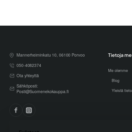
Mannerheiminkatu 10, 06100 Porvoo
Tietoja me
050-4082374
Me olemme
Ota yhteyttä
Blog
Sähköposti:
Yleistä tiet
Posti@Suomenekokauppa.fi