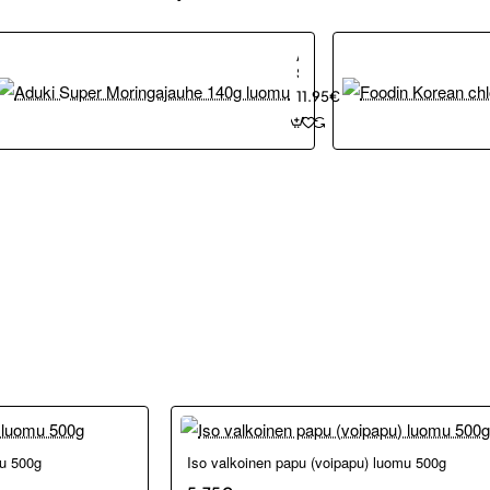
Aduki
Super
Moringajauhe
11.95€
140g
luomu
u 500g
Iso valkoinen papu (voipapu) luomu 500g
Uutuu