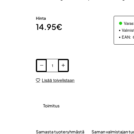
Hinta
Varas
14.95€
Valmis
EAN:
Lisää toivelistaan
Toimitus
Samasta tuoteryhmästä
Saman valmistajan tu