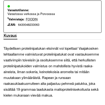
Varastotilanne:
Varastossa verkossa ja Porvoossa
Valmistaja:
FOODIN
EAN:
6430048233063
Kuvaus
Täydellisen proteiinipatukan etsinnät voi lopettaa! Vaajakosken
tehtaallamme valmistuvat proteiinipatukat ovat vastauksemme
vaativimpiin toiveisiin ja osoituksemme siitä, että herkullisten
proteiinipatukoiden valmistus on mahdollista hyvistä raaka-
aineista, ilman sokeria, keinotekoisia aromeita tai mitään
muutakaan ylimääräistä. Rapean ja runsaan
raakasuklaakuorrutteen alta paljastuu pehmeä patukka, joka
sisältää 19 grammaa laadukasta maitoproteiinisekoitusta sekä
kielen mukanaan vievää makua.