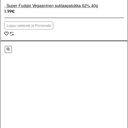
, Super Fudgio Vegaaninen suklaapatukka 62% 40g
1.99€
Loppu verkosta ja Porvoosta