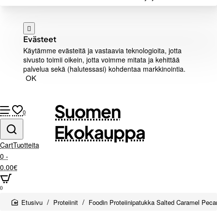
Evästeet
Käytämme evästeitä ja vastaavia teknologioita, jotta
sivusto toimii oikein, jotta voimme mitata ja kehittää
palvelua sekä (halutessasi) kohdentaa markkinointia.
OK
Suomen
0
Ekokauppa
Cart
Tuotteita
0 -
0.00€
0
home
Proteiinit
Foodin Proteiinipatukka Salted Caramel Peca