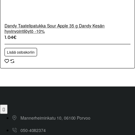
Dandy Taatelipatukka Sour Apple 35 g Dandy Kesän
hyvinvointilöytö -10%
1.04€
Lisää ostoskoriin
Mannerheiminkatu 10, 06100 Porvoo
050-4082374