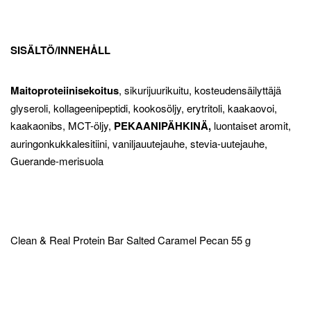
SISÄLTÖ/INNEHÅLL
Maitoproteiinisekoitus
, sikurijuurikuitu, kosteudensäilyttäjä
glyseroli, kollageenipeptidi, kookosöljy, erytritoli, kaakaovoi,
kaakaonibs, MCT-öljy,
PEKAANIPÄHKINÄ,
luontaiset aromit,
auringonkukkalesitiini, vaniljauutejauhe, stevia-uutejauhe,
Guerande-merisuola
Clean & Real Protein Bar Salted Caramel Pecan 55 g