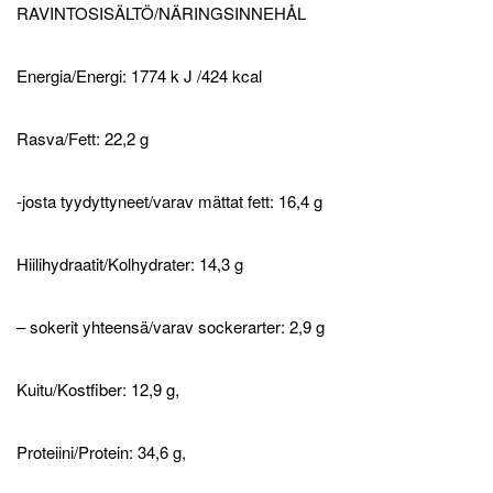
RAVINTOSISÄLTÖ/NÄRINGSINNEHÅL
Energia/Energi: 1774 k J /424 kcal
Rasva/Fett: 22,2 g
-josta tyydyttyneet/varav mättat fett: 16,4 g
Hiilihydraatit/Kolhydrater: 14,3 g
– sokerit yhteensä/varav sockerarter: 2,9 g
Kuitu/Kostfiber: 12,9 g,
Proteiini/Protein: 34,6 g,