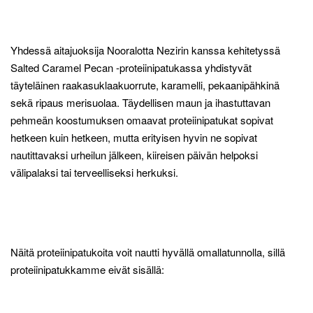
Yhdessä aitajuoksija Nooralotta Nezirin kanssa kehitetyssä
Salted Caramel Pecan -proteiinipatukassa yhdistyvät
täyteläinen raakasuklaakuorrute, karamelli, pekaanipähkinä
sekä ripaus merisuolaa. Täydellisen maun ja ihastuttavan
pehmeän koostumuksen omaavat proteiinipatukat sopivat
hetkeen kuin hetkeen, mutta erityisen hyvin ne sopivat
nautittavaksi urheilun jälkeen, kiireisen päivän helpoksi
välipalaksi tai terveelliseksi herkuksi.
Näitä proteiinipatukoita voit nautti hyvällä omallatunnolla, sillä
proteiinipatukkamme eivät sisällä: