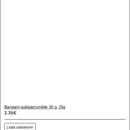
Banaani-suklaacrumble 35 g, Dig
2.35€
Lisää ostoskoriin