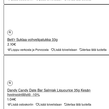
Bett'r Suklaa-vohvelipatukka 33g
2.10€
Loppu verkosta ja Porvoosta
Lisää toivelistaan
Vertaa tätä tuotetta
Dandy Candy Date Bar Salmiak Liquourice 35g Kesän
hyvinvointilöytö -10%
1.04€
Lisää ostoskoriin
Lisää toivelistaan
Vertaa tätä tuotetta