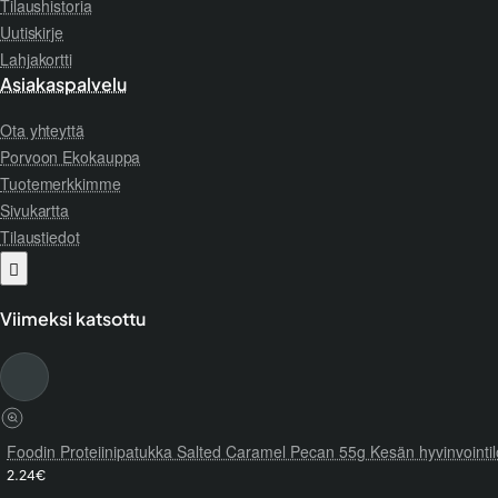
Tilaushistoria
Uutiskirje
Lahjakortti
Asiakaspalvelu
Ota yhteyttä
Porvoon Ekokauppa
Tuotemerkkimme
Sivukartta
Tilaustiedot
Viimeksi katsottu
Foodin Proteiinipatukka Salted Caramel Pecan 55g Kesän hyvinvointi
2.24€