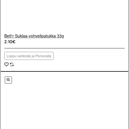
Bett'r Suklaa-vohvelipatukka 33g
2.10€
Loppu verkosta ja Porvoosta